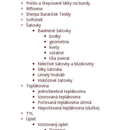
Prešiv a štepované látky na bundy
Rifľovina
Sherpa Baranček Teddy
Softshell
Šatovky
Bavlnené šatovky
bodky
geometria
kvety
ostatné
ríša zvierat
Nekrčivé šatovky a blúzkoviny
Silky šatovka
Umelý hodváb
Viskózové šatovky
Teplákovina
Jednofarebná teplákovina
Vzorovaná teplákovina
Počesaná teplákovina zimná
Nepočesaná teplákovina (slučka)
TYL
Úplet
Vzorovaný úplet
Doprava