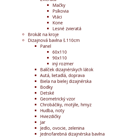
Mačky
Psíkovia
Vtáci
Kone
Lesné zvieratá
Brokát na kroje
Dizajnová bavlna š.110cm
Panel
60x110
90x110
iný rozmer
Balíček dizajnérskych látok
Autá, lietadlá, doprava
Biela na bielej dizajnérska
Bodky
Detské
Geometrický vzor
Chrobáčiky, motýle, hmyz
Hudba, noty
Hviezdičky
Jar
Jedlo, ovocie, zelenina
Jednofarebná dizajnérska bavlna