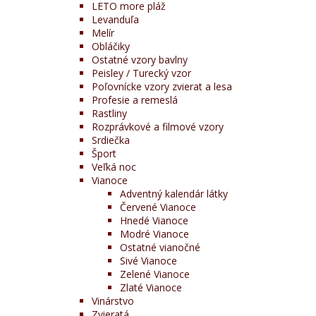
LETO more pláž
Levanduľa
Melír
Obláčiky
Ostatné vzory bavlny
Peisley / Turecký vzor
Poľovnícke vzory zvierat a lesa
Profesie a remeslá
Rastliny
Rozprávkové a filmové vzory
Srdiečka
Šport
Veľká noc
Vianoce
Adventný kalendár látky
Červené Vianoce
Hnedé Vianoce
Modré Vianoce
Ostatné vianočné
Sivé Vianoce
Zelené Vianoce
Zlaté Vianoce
Vinárstvo
Zvieratá