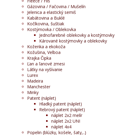
Fleece / Flís
Gázovina / Fačovina / Mušelín
Jelenica a elastický semiš
Kabátovina a Buklé
Kočíkovina, šuštiak
Kostýmovka / Oblekovka
Jednofarebné oblekovky a kostýmovky
Kárované kostýmovky a oblekovky
Koženka a ekokoža
Kožušina, Velboa
Krajka Čipka
Ľan a ľanové zmesi
Látky na vyšívanie
Lurex
Madeira
Manchester
Minky
Patent (náplet)
Hladký patent (náplet)
Rebrový patent (náplet)
náplet 2x2 melír
náplet 2x2 UNI
náplet 4x4
Popelin (blúzky, košele, šaty,..)