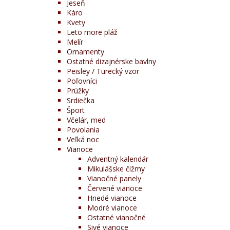
Jeseň
Káro
Kvety
Leto more pláž
Melír
Ornamenty
Ostatné dizajnérske bavlny
Peisley / Turecký vzor
Poľovníci
Prúžky
Srdiečka
Šport
Včelár, med
Povolania
Veľká noc
Vianoce
Adventný kalendár
Mikulášske čižmy
Vianočné panely
Červené vianoce
Hnedé vianoce
Modré vianoce
Ostatné vianočné
Sivé vianoce