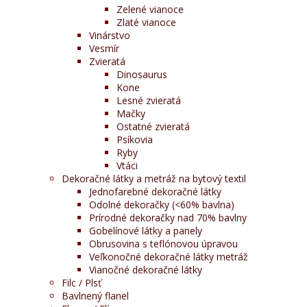
Zelené vianoce
Zlaté vianoce
Vinárstvo
Vesmír
Zvieratá
Dinosaurus
Kone
Lesné zvieratá
Mačky
Ostatné zvieratá
Psíkovia
Ryby
Vtáci
Dekoračné látky a metráž na bytový textil
Jednofarebné dekoračné látky
Odolné dekoračky (<60% bavlna)
Prírodné dekoračky nad 70% bavlny
Gobelínové látky a panely
Obrusovina s teflónovou úpravou
Veľkonočné dekoračné látky metráž
Vianočné dekoračné látky
Filc / Plsť
Bavlnený flanel