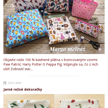
Objavte naše 100 % bavlnené plátna s licencovanými vzormi
Paw Patrol, Harry Potter či Peppa Pig. Inšpirujte sa, čo z nich
ušiť!
Zobraziť viac...
23.01.2026
Jarné režné dekoračky