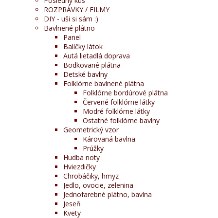
Posledný kus
ROZPRÁVKY / FILMY
DIY - uši si sám :)
Bavlnené plátno
Panel
Balíčky látok
Autá lietadlá doprava
Bodkované plátna
Detské bavlny
Folklórne bavlnené plátna
Folklórne bordúrové plátna
Červené folklórne látky
Modré folklórne látky
Ostatné folklórne bavlny
Geometrický vzor
Károvaná bavlna
Prúžky
Hudba noty
Hviezdičky
Chrobáčiky, hmyz
Jedlo, ovocie, zelenina
Jednofarebné plátno, bavlna
Jeseň
Kvety