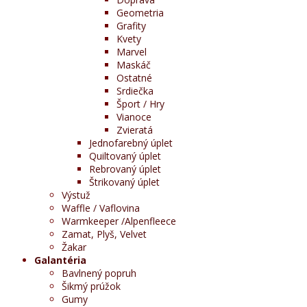
Geometria
Grafity
Kvety
Marvel
Maskáč
Ostatné
Srdiečka
Šport / Hry
Vianoce
Zvieratá
Jednofarebný úplet
Quiltovaný úplet
Rebrovaný úplet
Štrikovaný úplet
Výstuž
Waffle / Vaflovina
Warmkeeper /Alpenfleece
Zamat, Plyš, Velvet
Žakar
Galantéria
Bavlnený popruh
Šikmý prúžok
Gumy