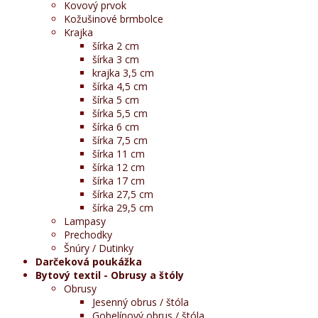
Kovový prvok
Kožušinové brmbolce
Krajka
šírka 2 cm
šírka 3 cm
krajka 3,5 cm
šírka 4,5 cm
šírka 5 cm
šírka 5,5 cm
šírka 6 cm
šírka 7,5 cm
šírka 11 cm
šírka 12 cm
šírka 17 cm
šírka 27,5 cm
šírka 29,5 cm
Lampasy
Prechodky
Šnúry / Dutinky
Darčeková poukážka
Bytový textil - Obrusy a štóly
Obrusy
Jesenný obrus / štóla
Gobelínový obrus / štóla