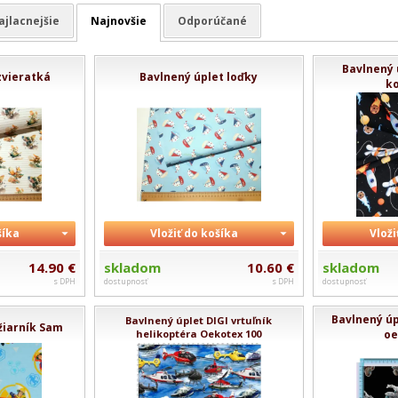
ajlacnejšie
Najnovšie
Odporúčané
Bavlnený 
zvieratká
Bavlnený úplet loďky
k
šíka
Vložiť do košíka
Vloži
14.90 €
skladom
10.60 €
skladom
s DPH
dostupnosť
s DPH
dostupnosť
Bavlnený úp
Bavlnený úplet DIGI vrtuľník
žiarník Sam
helikoptéra Oekotex 100
oe