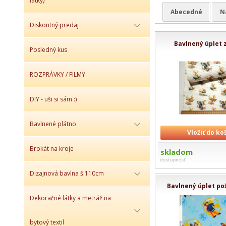
látky)
Abecedné
N
Diskontný predaj
Bavlnený úplet 
Posledný kus
ROZPRÁVKY / FILMY
DIY - uši si sám :)
Bavlnené plátno
Vložiť do ko
Brokát na kroje
skladom
dostupnosť
Dizajnová bavlna š.110cm
Bavlnený úplet po
Dekoračné látky a metráž na
bytový textil