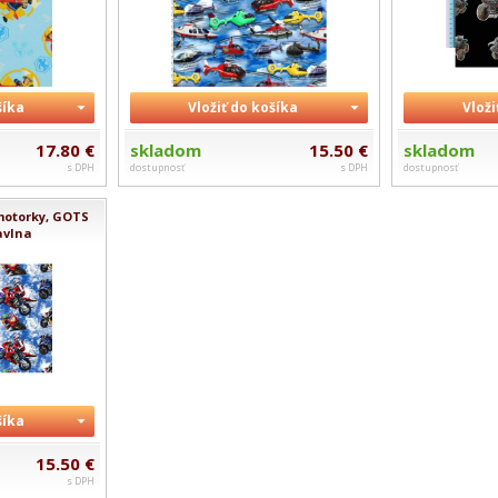
šíka
Vložiť do košíka
Vloži
17.80 €
skladom
15.50 €
skladom
s DPH
dostupnosť
s DPH
dostupnosť
motorky, GOTS
avlna
šíka
15.50 €
s DPH