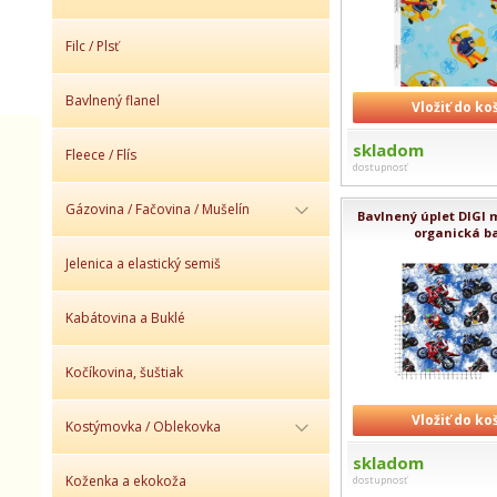
Filc / Plsť
Bavlnený flanel
Vložiť do ko
skladom
Fleece / Flís
dostupnosť
Gázovina / Fačovina / Mušelín
Bavlnený úplet DIGI 
organická b
Jelenica a elastický semiš
Kabátovina a Buklé
Kočíkovina, šuštiak
Vložiť do ko
Kostýmovka / Oblekovka
skladom
Koženka a ekokoža
dostupnosť