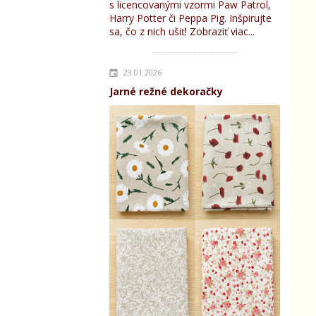
s licencovanými vzormi Paw Patrol,
Harry Potter či Peppa Pig. Inšpirujte
sa, čo z nich ušiť!
Zobraziť viac...
23.01.2026
Jarné režné dekoračky