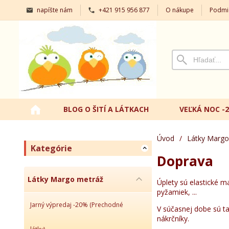
napíšte nám
+421 915 956 877
O nákupe
Podmi
BLOG O ŠITÍ A LÁTKACH
VEĽKÁ NOC -
Úvod
/
Látky Margo
Kategórie
Doprava
Látky Margo metráž
Úplety sú elastické ma
pyžamiek, ...
Jarný výpredaj -20% (Prechodné
V súčasnej dobe sú ta
nákrčníky.