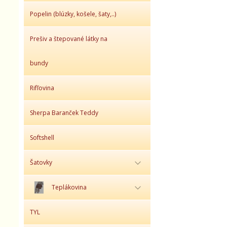
Popelin (blúzky, košele, šaty,..)
Prešiv a štepované látky na
bundy
Rifľovina
Sherpa Baranček Teddy
Softshell
Šatovky
Teplákovina
TYL