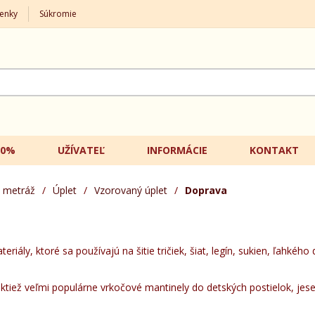
enky
Súkromie
20%
UŽÍVATEĽ
INFORMÁCIE
KONTAKT
 metráž
/
Úplet
/
Vzorovaný úplet
/
Doprava
teriály, ktoré sa používajú na šitie tričiek, šiat, legín, sukien, ľahké
ktiež veľmi populárne vrkočové mantinely do detských postielok, jes