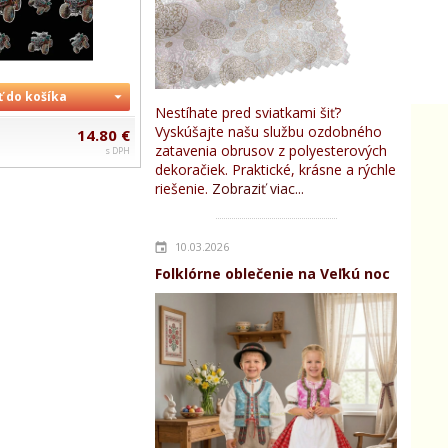
ť do košíka
Nestíhate pred sviatkami šiť?
Vyskúšajte našu službu ozdobného
14.80 €
zatavenia obrusov z polyesterových
s DPH
dekoračiek. Praktické, krásne a rýchle
riešenie.
Zobraziť viac...
10.03.2026
Folklórne oblečenie na Veľkú noc