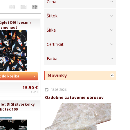
Cena
Štítok
úplet DIGI vesmír
ozmonaut
Šírka
Certifikát
Farba
Novinky
ť do košíka
15.50 €
18.03.2026
s DPH
Ozdobné zatavenie obrusov
let DIGI štvorkolky
kotex 100