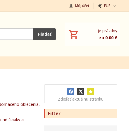
Môj účet
EUR
je prázdny
Hľadať
za 0.00 €
Zdieľať aktuálnu stránku
ho domáceho oblečenia,
Filter
enné čiapky a