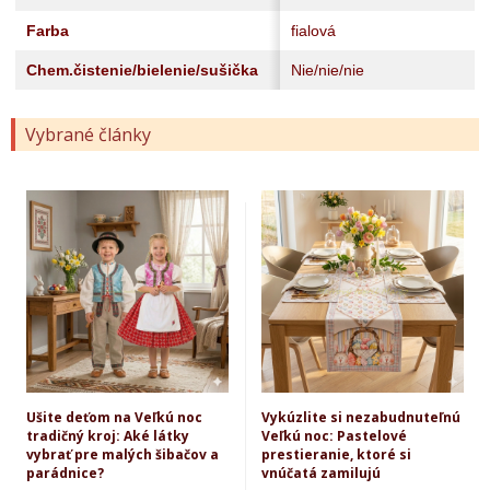
Farba
fialová
Chem.čistenie/bielenie/sušička
Nie/nie/nie
Vybrané články
Ušite deťom na Veľkú noc
Vykúzlite si nezabudnuteľnú
tradičný kroj: Aké látky
Veľkú noc: Pastelové
vybrať pre malých šibačov a
prestieranie, ktoré si
parádnice?
vnúčatá zamilujú