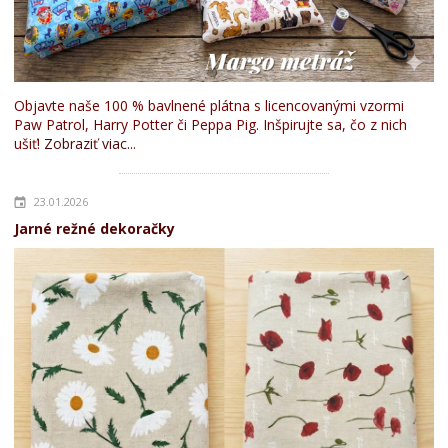
Objavte naše 100 % bavlnené plátna s licencovanými vzormi
Paw Patrol, Harry Potter či Peppa Pig. Inšpirujte sa, čo z nich
ušiť!
Zobraziť viac...
23.01.2026
Jarné režné dekoračky