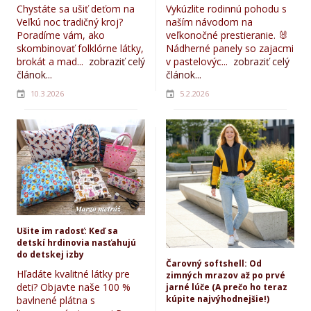
Chystáte sa ušiť deťom na
Vykúzlite rodinnú pohodu s
Veľkú noc tradičný kroj?
naším návodom na
Poradíme vám, ako
veľkonočné prestieranie. 🐰
skombinovať folklórne látky,
Nádherné panely so zajacmi
brokát a mad...
zobraziť celý
v pastelovýc...
zobraziť celý
článok...
článok...
10.3.2026
5.2.2026
Ušite im radosť: Keď sa
detskí hrdinovia nasťahujú
do detskej izby
Čarovný softshell: Od
Hľadáte kvalitné látky pre
zimných mrazov až po prvé
deti? Objavte naše 100 %
jarné lúče (A prečo ho teraz
kúpite najvýhodnejšie!)
bavlnené plátna s