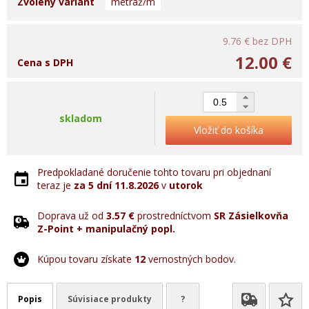
Zvolený variant
metráž/m
9.76 €
bez DPH
12.00 €
Cena s DPH
skladom
Vložiť do košíka
Predpokladané doručenie tohto tovaru pri objednaní
teraz je
za 5 dní
11.8.2026
v
utorok
Doprava už od
3.57 €
prostredníctvom
SR Zásielkovňa
Z-Point + manipulačný popl.
Kúpou tovaru získate
12
vernostných bodov.
Popis
Súvisiace produkty
?