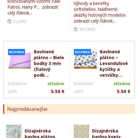
licencovanými vzormi Paw
Výhody a benefity
Patrol, Harry P...
zobraziť
softshellov. Nádherné
celý článok...
ukážky hotových modelov.
zobraziť celý článok...
3.2.2026
24.1.2026
Bavlnené
Bavlnené
NOVINKA
NOVINKA
plátno – Biele
plátno –
bodky 3 mm
Levanduľové
(fialový
kytičky a
podk...
vetvičky...
Dostupnosť
skladom
Dostupnosť
skladom
5.50 €
5.50 €
s DPH
s DPH
Najpredávanejšie
Dizajnérska
Dizajnérska
bavlna plátno
bavlna kvety