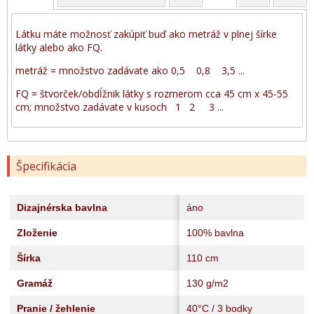
Látku máte možnosť zakúpiť buď ako metráž v plnej šírke
látky alebo ako FQ.
metráž = množstvo zadávate ako 0,5 0,8 3,5 ...
FQ = štvorček/obdĺžnik látky s rozmerom cca 45 cm x 45-55
cm; množstvo zadávate v kusoch 1 2 3 ...
Špecifikácia
Dizajnérska bavlna
áno
Zloženie
100% bavlna
Šírka
110 cm
Gramáž
130 g/m2
Pranie / žehlenie
40°C / 3 bodky