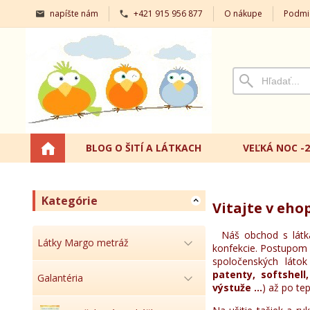
napíšte nám
+421 915 956 877
O nákupe
Podmi
BLOG O ŠITÍ A LÁTKACH
VEĽKÁ NOC -
Kategórie
Vitajte v eh
Náš obchod s látkam
Látky Margo metráž
konfekcie. Postupom 
spoločenských látok
patenty, softshell, 
Galantéria
výstuže ...
) až po tep