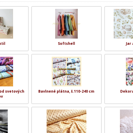
til
Softshell
Jar
 od svetových
Bavlnené plátna, š.110-240 cm
Dekora
ov