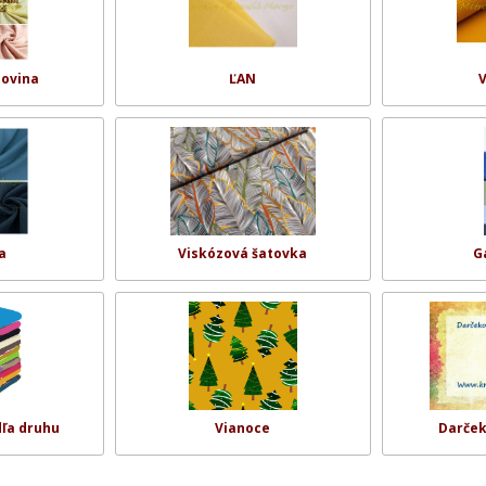
zovina
ĽAN
V
a
Viskózová šatovka
G
dľa druhu
Vianoce
Darče