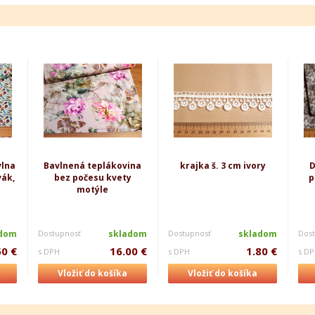
vlna
Bavlnená teplákovina
krajka š. 3 cm ivory
D
vák,
bez počesu kvety
p
motýle
adom
Dostupnosť
skladom
Dostupnosť
skladom
Dos
50 €
16.00 €
1.80 €
s DPH
s DPH
s D
Vložiť do košíka
Vložiť do košíka