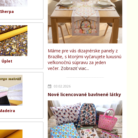
Sherpa
Máme pre vás dizajnérske panely z
Brazílie, s ktorými vyčarujete luxusnú
Úplet
veľkonočnú súpravu za jeden
večer.
Zobraziť viac...
03.02.2026
Nové licencované bavlnené látky
Madeira