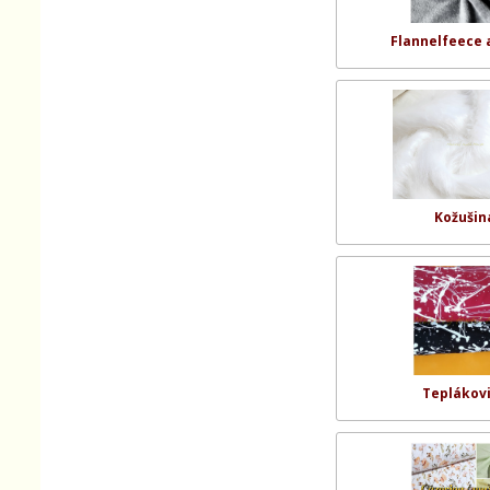
Flannelfeece 
Kožušin
Teplákov