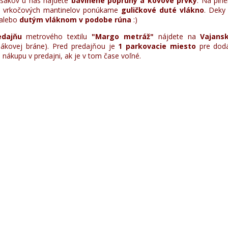
uksakov u nás nájdete
bavlnené popruhy a kovové prvky
. Na plne
 a vrkočových mantinelov ponúkame
guličkové duté vlákno
. Deky 
alebo
dutým vláknom v podobe rúna
:)
edajňu
metrového textilu
"Margo metráž"
nájdete na
Vajansk
lákovej bráne). Pred predajňou je
1 parkovacie miesto
pre dodá
s nákupu v predajni, ak je v tom čase voľné.