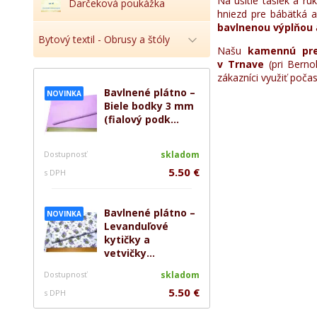
Na ušitie tašiek a r
Darčeková poukážka
hniezd pre bábätká
bavlnenou výplňou
Bytový textil - Obrusy a štóly
Našu
kamennú pr
v Trnave
(pri Berno
zákazníci využiť poča
Bavlnené plátno –
NOVINKA
Biele bodky 3 mm
(fialový podk...
Dostupnosť
skladom
5.50 €
s DPH
Bavlnené plátno –
NOVINKA
Levanduľové
kytičky a
vetvičky...
Dostupnosť
skladom
5.50 €
s DPH