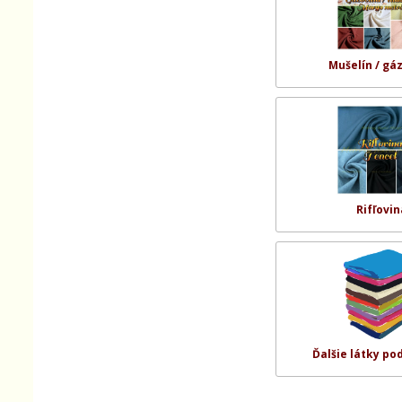
Mušelín / gá
Rifľovin
Ďalšie látky po