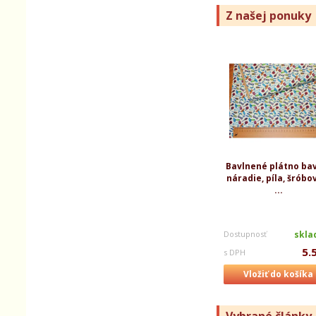
Z našej ponuky
Bavlnené plátno ba
náradie, píla, šróbo
...
Dostupnosť
skl
5.
s DPH
Vložiť do košíka