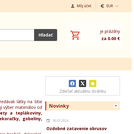
Môj účet
EUR
je prázdny
Hľadať
za 0.00 €
Zdieľať aktuálnu stránku
ávali látky na šitie
Novinky
ý výber materiálov od
ety a teplákoviny,
dekoračky, gobelíny,
18.03.2026
Ozdobné zatavenie obrusov