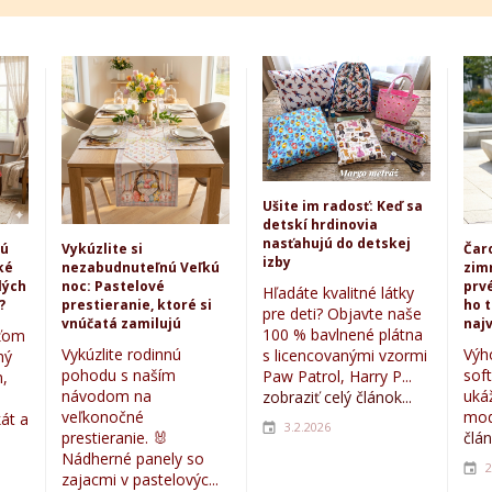
Ušite im radosť: Keď sa
detskí hrdinovia
nasťahujú do detskej
kú
Vykúzlite si
Čar
izby
ké
nezabudnuteľnú Veľkú
zim
lých
noc: Pastelové
prvé
Hľadáte kvalitné látky
?
prestieranie, ktoré si
ho 
pre deti? Objavte naše
vnúčatá zamilujú
najv
100 % bavlnené plátna
eťom
Vykúzlite rodinnú
Výh
s licencovanými vzormi
ný
pohodu s naším
sof
Paw Patrol, Harry P...
,
návodom na
uká
zobraziť celý článok...
veľkonočné
mod
kát a
3.2.2026
prestieranie. 🐰
člán
Nádherné panely so
2
zajacmi v pastelovýc...