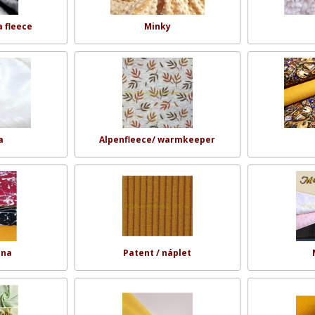
a fleece
Minky
a
Alpenfleece/ warmkeeper
ina
Patent / náplet