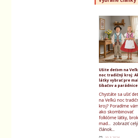
Vybrané články
Ušite deťom na Veľ
noc tradičný kroj: A
látky vybrať pre ma
šibačov a parádnice
Chystáte sa ušiť d
na Veľkú noc tradič
kroj? Poradíme vám
ako skombinovať
folklórne látky, bro
mad...
zobraziť celý
článok...
10.3.2026