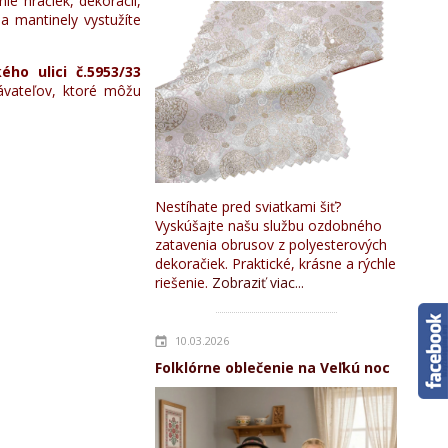
nie hračiek, dekorácií,
a mantinely vystužíte
ého ulici č.5953/33
vateľov, ktoré môžu
Nestíhate pred sviatkami šiť?
Vyskúšajte našu službu ozdobného
zatavenia obrusov z polyesterových
dekoračiek. Praktické, krásne a rýchle
riešenie.
Zobraziť viac...
10.03.2026
Folklórne oblečenie na Veľkú noc