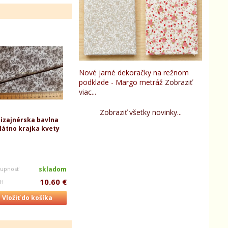
-24%
Nové jarné dekoračky na režnom
podklade - Margo metráž
Zobraziť
viac...
Zobraziť všetky novinky...
izajnérska bavlna
Dizajnérsky panel šípy a
Dekoračka Lone
látno krajka kvety
patchworkové bloky
hortenzie 
Dostupnosť
tupnosť
skladom
Dostupnosť
skladom
Bežná cena
10.60 €
6.50 €
PH
s DPH
s DPH
Vložiť do košíka
Vložiť do košíka
Vložiť do k