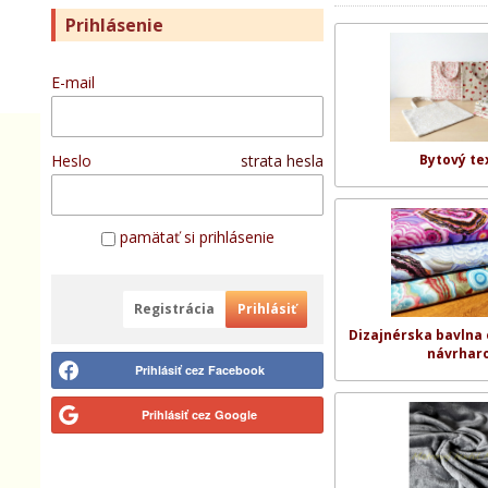
Prihlásenie
E-mail
Heslo
strata hesla
Bytový tex
pamätať si prihlásenie
Registrácia
Prihlásiť
Dizajnérska bavlna
návrhar
Prihlásiť cez Facebook
Prihlásiť cez Google