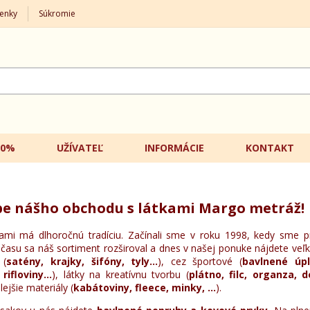
enky
Súkromie
20%
UŽÍVATEĽ
INFORMÁCIE
KONTAKT
ope nášho obchodu s látkami Margo metráž!
i má dlhoročnú tradíciu. Začínali sme v roku 1998, kedy sme pred
času sa náš sortiment rozširoval a dnes v našej ponuke nájdete veľk
 (
satény, krajky, šifóny, tyly...
), cez športové (
bavlnené úpl
rifloviny...
), látky na kreatívnu tvorbu (
plátno, filc, organza, 
lejšie materiály (
kabátoviny, fleece, minky, ...
).