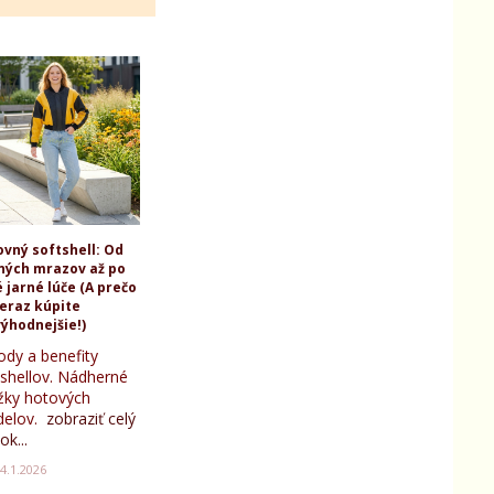
ovný softshell: Od
ných mrazov až po
 jarné lúče (A prečo
teraz kúpite
ýhodnejšie!)
ody a benefity
tshellov. Nádherné
žky hotových
elov.
zobraziť celý
ok...
4.1.2026