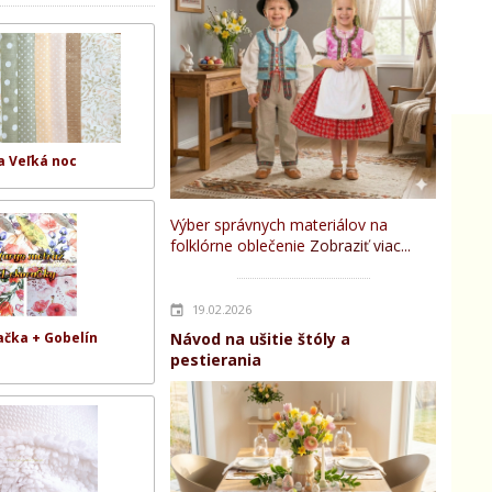
 a Veľká noc
Výber správnych materiálov na
folklórne oblečenie
Zobraziť viac...
19.02.2026
Návod na ušitie štóly a
čka + Gobelín
pestierania