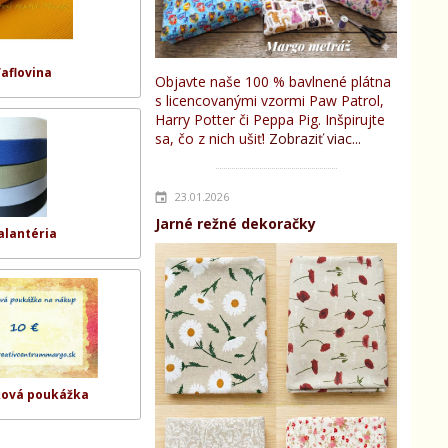
aflovina
Objavte naše 100 % bavlnené plátna
s licencovanými vzormi Paw Patrol,
Harry Potter či Peppa Pig. Inšpirujte
sa, čo z nich ušiť!
Zobraziť viac...
23.01.2026
Jarné režné dekoračky
alantéria
ková poukážka