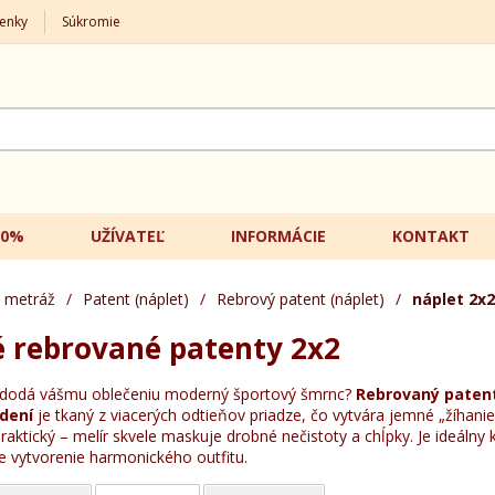
enky
Súkromie
20%
UŽÍVATEĽ
INFORMÁCIE
KONTAKT
 metráž
/
Patent (náplet)
/
Rebrový patent (náplet)
/
náplet 2x2
 rebrované patenty 2x2
ý dodá vášmu oblečeniu moderný športový šmrnc?
Rebrovaný patent
dení
je tkaný z viacerých odtieňov priadze, čo vytvára jemné „žíhanie
 praktický – melír skvele maskuje drobné nečistoty a chĺpky. Je ideálny
 vytvorenie harmonického outfitu.