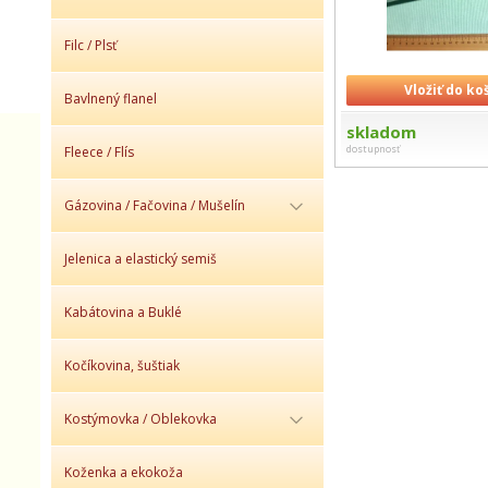
Filc / Plsť
Vložiť do ko
Bavlnený flanel
skladom
dostupnosť
Fleece / Flís
Gázovina / Fačovina / Mušelín
Jelenica a elastický semiš
Kabátovina a Buklé
Kočíkovina, šuštiak
Kostýmovka / Oblekovka
Koženka a ekokoža