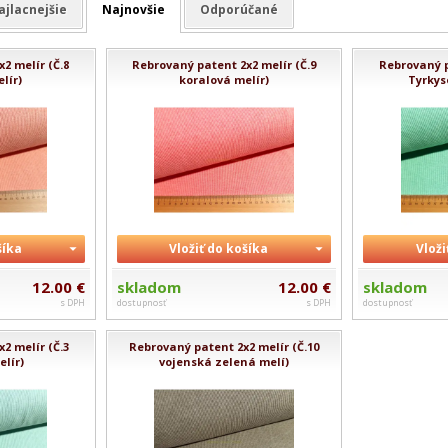
ajlacnejšie
Najnovšie
Odporúčané
2 melír (Č.8
Rebrovaný patent 2x2 melír (Č.9
Rebrovaný p
lír)
koralová melír)
Tyrkys
šíka
Vložiť do košíka
Vloži
12.00 €
skladom
12.00 €
skladom
s DPH
dostupnosť
s DPH
dostupnosť
2 melír (Č.3
Rebrovaný patent 2x2 melír (Č.10
elír)
vojenská zelená melí)