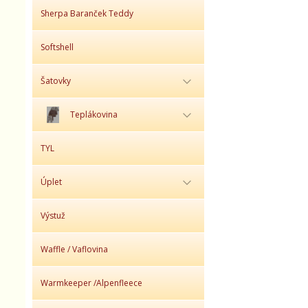
Sherpa Baranček Teddy
Softshell
Šatovky
Teplákovina
TYL
Úplet
Výstuž
Waffle / Vaflovina
Warmkeeper /Alpenfleece