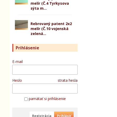
melír (Č.4 Tyrkysova
sýta m...
Rebrovaný patent 2x2
melír (Č.10 vojenská
zelená...
Prihlásenie
E-mail
Heslo
strata hesla
pamätať si prihlásenie
Registrácia
Prihlásiť