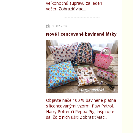
veľkonočnú súpravu za jeden
večer.
Zobraziť viac...
03.02.2026
Nové licencované bavlnené látky
Objavte naše 100 % bavlnené plátna
s licencovanými vzormi Paw Patrol,
Harry Potter či Peppa Pig. Inšpirujte
sa, čo z nich ušiť!
Zobraziť viac...