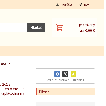
Môj účet
EUR
je prázdny
Hľadať
za 0.00 €
 melír
Zdieľať aktuálnu stránku
 2x2 v
“. Tento efekt je
Filter
 k teplákovinám v