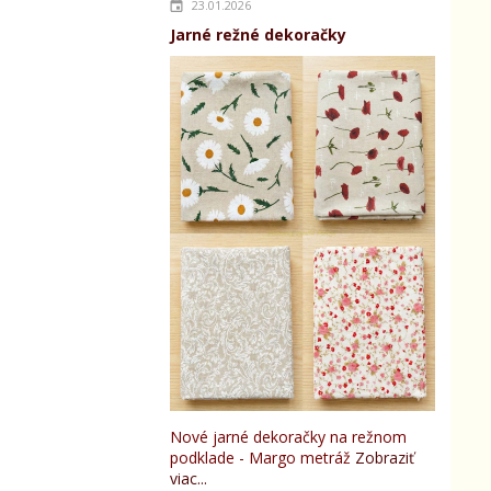
23.01.2026
Jarné režné dekoračky
Nové jarné dekoračky na režnom
podklade - Margo metráž
Zobraziť
viac...