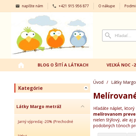
napíšte nám
+421 915 956 877
O nákupe
Podmi
BLOG O ŠITÍ A LÁTKACH
VEĽKÁ NOC -
Úvod
/
Látky Margo
Kategórie
Melírované
Látky Margo metráž
Hľadáte náplet, ktor
melírovanom preve
nielen štýlový, ale aj
Jarný výpredaj -20% (Prechodné
podobných tónoch pre