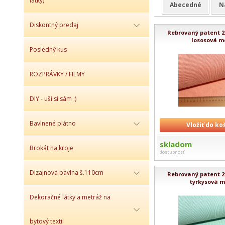
látky)
Abecedné
N
Diskontný predaj
Rebrovaný patent 2x
lososová me
Posledný kus
ROZPRÁVKY / FILMY
DIY - uši si sám :)
Bavlnené plátno
Vložiť do ko
skladom
Brokát na kroje
dostupnosť
Dizajnová bavlna š.110cm
Rebrovaný patent 2x
tyrkysová m
Dekoračné látky a metráž na
bytový textil