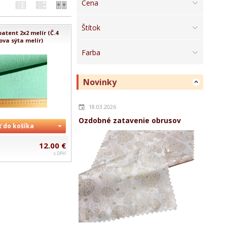
Cena
Štítok
atent 2x2 melír (Č.4
ova sýta melír)
Farba
Novinky
18.03.2026
Ozdobné zatavenie obrusov
ť do košíka
12.00 €
s DPH