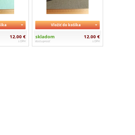
šíka
Vložiť do košíka
12.00 €
skladom
12.00 €
s DPH
dostupnosť
s DPH