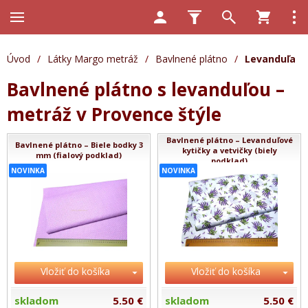
Úvod
/
Látky Margo metráž
/
Bavlnené plátno
/
Levanduľa
Bavlnené plátno s levanduľou –
metráž v Provence štýle
Bavlnené plátno – Levanduľové
Bavlnené plátno – Biele bodky 3
kytičky a vetvičky (biely
mm (fialový podklad)
podklad)
NOVINKA
NOVINKA
Vložiť do košíka
Vložiť do košíka
skladom
5.50 €
skladom
5.50 €