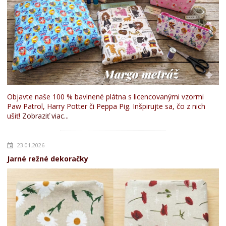
Objavte naše 100 % bavlnené plátna s licencovanými vzormi
Paw Patrol, Harry Potter či Peppa Pig. Inšpirujte sa, čo z nich
ušiť!
Zobraziť viac...
23.01.2026
Jarné režné dekoračky