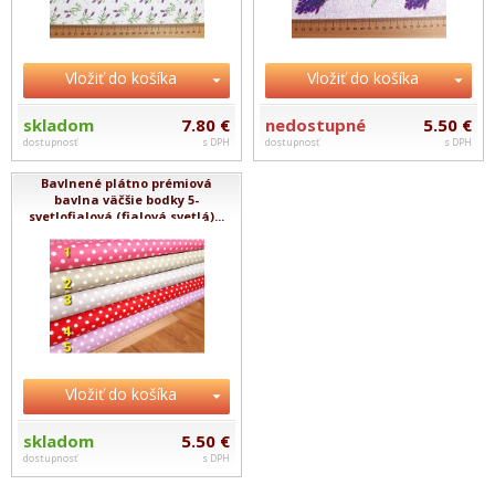
Vložiť do košíka
Vložiť do košíka
skladom
7.80 €
nedostupné
5.50 €
dostupnosť
s DPH
dostupnosť
s DPH
Bavlnené plátno prémiová
bavlna väčšie bodky 5-
svetlofialová (fialová svetlá)...
Vložiť do košíka
skladom
5.50 €
dostupnosť
s DPH