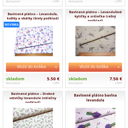
dostupnosť
s DPH
dostupnosť
s DPH
Bavlnené plátno – Levanduľové
Bavlnené plátno – Levanduľa,
kytičky a srdiečka (režný
košíky a obálky (biely podklad)
podklad)
NOVINKA
Vložiť do košíka
Vložiť do košíka
skladom
5.50 €
skladom
7.50 €
dostupnosť
s DPH
dostupnosť
s DPH
Bavlnené plátno – Drobné
Bavlnené plátno bavlna
vetvičky levandule (mliečny
levanduľa
podklad)