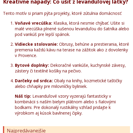
Kreatívne nápady: Čo ušiť z levanduľovej látky?
Tento motív si priam pýta projekty, ktoré zútulnia domácnosť:
Voňavé vrecúška:
Klasika, ktorá nesmie chýbať. Ušite si
malé vrecúška plnené sušenou levanduľou do šatníka alebo
pod vankúš pre lepší spánok.
Vidiecke stolovanie:
Obrusy, behúne a prestierania, ktoré
premenia každú kávu na terase na zážitok ako z dovolenky
v Provence.
Bytové doplnky:
Dekoračné vankúše, kuchynské závesy,
zástery či textilné košíky na pečivo.
Darčeky od srdca:
Obaly na knihy, kozmetické taštičky
alebo chňapky pre milovníčky byliniek.
Náš tip:
Levanduľové vzory vyzerajú fantasticky v
kombinácii s naším
bielym plátnom
alebo s
fialovými
bodkami
. Pre dokonalý rustikálny vzhľad pridajte k
výrobkom aj kúsok
bavlnenej čipky
.
Najpredávanejšie