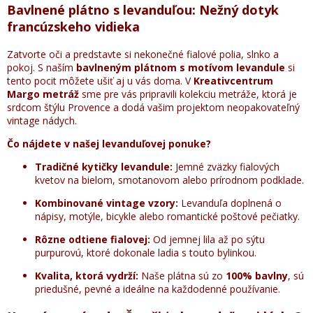
Bavlnené plátno s levanduľou: Nežný dotyk
francúzskeho vidieka
Zatvorte oči a predstavte si nekonečné fialové polia, slnko a
pokoj. S naším
bavlneným plátnom s motívom levandule
si
tento pocit môžete ušiť aj u vás doma. V
Kreativcentrum
Margo metráž
sme pre vás pripravili kolekciu metráže, ktorá je
srdcom štýlu Provence a dodá vašim projektom neopakovateľný
vintage nádych.
Čo nájdete v našej levanduľovej ponuke?
Tradičné kytičky levandule:
Jemné zväzky fialových
kvetov na bielom, smotanovom alebo prírodnom podklade.
Kombinované vintage vzory:
Levanduľa doplnená o
nápisy, motýle, bicykle alebo romantické poštové pečiatky.
Rôzne odtiene fialovej:
Od jemnej lila až po sýtu
purpurovú, ktoré dokonale ladia s touto bylinkou.
Kvalita, ktorá vydrží:
Naše plátna sú zo
100% bavlny
, sú
priedušné, pevné a ideálne na každodenné používanie.