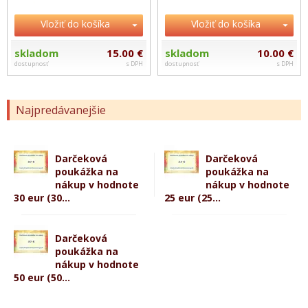
Vložiť do košíka
Vložiť do košíka
skladom
15.00 €
skladom
10.00 €
dostupnosť
s DPH
dostupnosť
s DPH
Najpredávanejšie
Darčeková
Darčeková
poukážka na
poukážka na
nákup v hodnote
nákup v hodnote
30 eur (30...
25 eur (25...
Darčeková
poukážka na
nákup v hodnote
50 eur (50...