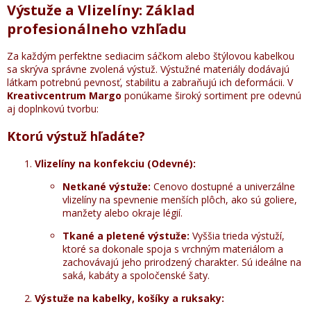
Výstuže a Vlizelíny: Základ
profesionálneho vzhľadu
Za každým perfektne sediacim sáčkom alebo štýlovou kabelkou
sa skrýva správne zvolená výstuž. Výstužné materiály dodávajú
látkam potrebnú pevnosť, stabilitu a zabraňujú ich deformácii. V
Kreativcentrum Margo
ponúkame široký sortiment pre odevnú
aj doplnkovú tvorbu:
Ktorú výstuž hľadáte?
Vlizelíny na konfekciu (Odevné):
Netkané výstuže:
Cenovo dostupné a univerzálne
vlizelíny na spevnenie menších plôch, ako sú goliere,
manžety alebo okraje légií.
Tkané a pletené výstuže:
Vyššia trieda výstuží,
ktoré sa dokonale spoja s vrchným materiálom a
zachovávajú jeho prirodzený charakter. Sú ideálne na
saká, kabáty a spoločenské šaty.
Výstuže na kabelky, košíky a ruksaky: