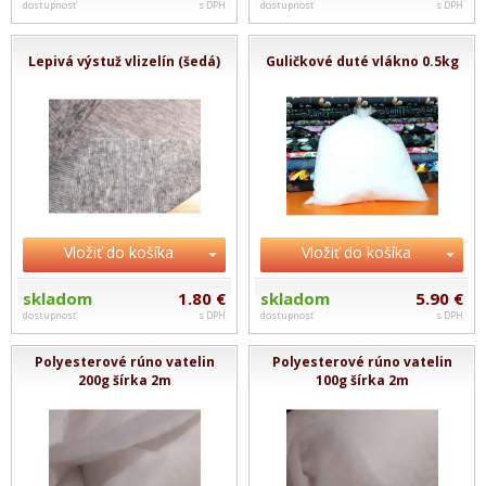
dostupnosť
s DPH
dostupnosť
s DPH
Lepivá výstuž vlizelín (šedá)
Guličkové duté vlákno 0.5kg
Vložiť do košíka
Vložiť do košíka
skladom
1.80 €
skladom
5.90 €
dostupnosť
s DPH
dostupnosť
s DPH
Polyesterové rúno vatelin
Polyesterové rúno vatelin
200g šírka 2m
100g šírka 2m