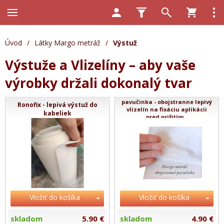
Úvod
/
Látky Margo metráž
/
Výstuž
Výstuže a Vlizelíny – aby vaše
výrobky držali dokonalý tvar
pavučinka - obojstranne lepivý
Ronofix - lepivá výstuž do
vlizelín na fixáciu aplikácii
kabeliek
pred prišitím...
Vložiť do košíka
Vložiť do košíka
skladom
5.90 €
skladom
4.90 €