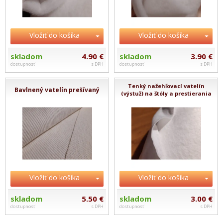
Vložiť do košíka
Vložiť do košíka
skladom
4.90 €
skladom
3.90 €
dostupnosť
s DPH
dostupnosť
s DPH
Tenký nažehľovací vatelín
Bavlnený vatelín prešívaný
(výstuž) na štóly a prestierania
Vložiť do košíka
Vložiť do košíka
skladom
5.50 €
skladom
3.00 €
dostupnosť
s DPH
dostupnosť
s DPH