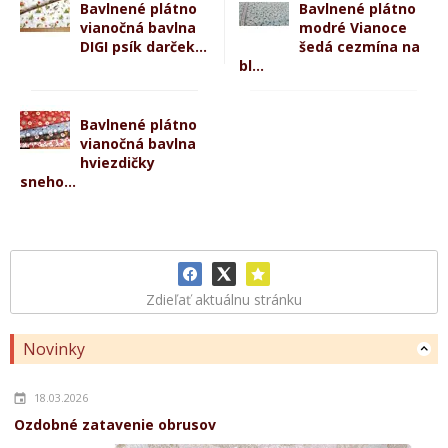
Bavlnené plátno
Bavlnené plátno
vianočná bavlna
modré Vianoce
DIGI psík darček...
šedá cezmína na
bl...
Bavlnené plátno
vianočná bavlna
hviezdičky
sneho...
Zdieľať aktuálnu stránku
Novinky
18.03.2026
Ozdobné zatavenie obrusov