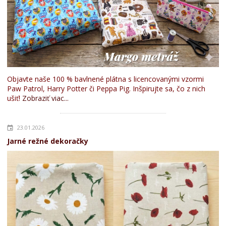
Objavte naše 100 % bavlnené plátna s licencovanými vzormi
Paw Patrol, Harry Potter či Peppa Pig. Inšpirujte sa, čo z nich
ušiť!
Zobraziť viac...
23.01.2026
Jarné režné dekoračky