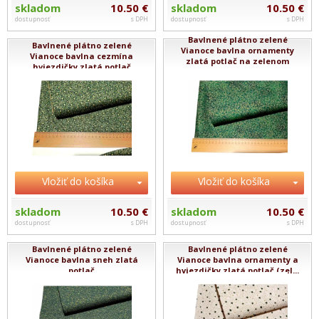
skladom
10.50 €
skladom
10.50 €
dostupnosť
s DPH
dostupnosť
s DPH
Bavlnené plátno zelené
Bavlnené plátno zelené
Vianoce bavlna ornamenty
Vianoce bavlna cezmína
zlatá potlač na zelenom
hviezdičky zlatá potlač
mramor...
Vložiť do košíka
Vložiť do košíka
skladom
10.50 €
skladom
10.50 €
dostupnosť
s DPH
dostupnosť
s DPH
Bavlnené plátno zelené
Bavlnené plátno zelené
Vianoce bavlna sneh zlatá
Vianoce bavlna ornamenty a
potlač
hviezdičky zlatá potlač (zel...