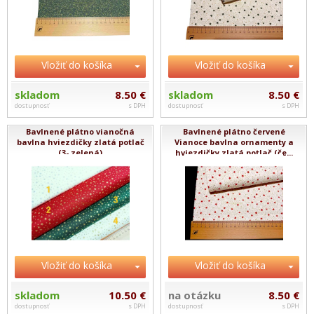
Vložiť do košíka
Vložiť do košíka
skladom
8.50 €
skladom
8.50 €
dostupnosť
s DPH
dostupnosť
s DPH
Bavlnené plátno vianočná
Bavlnené plátno červené
bavlna hviezdičky zlatá potlač
Vianoce bavlna ornamenty a
(3- zelená)
hviezdičky zlatá potlač (če...
Vložiť do košíka
Vložiť do košíka
skladom
10.50 €
na otázku
8.50 €
dostupnosť
s DPH
dostupnosť
s DPH