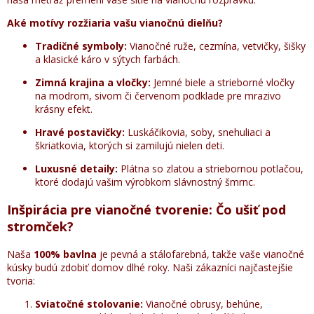
Aké motívy rozžiaria vašu vianočnú dielňu?
Tradičné symboly:
Vianočné ruže, cezmína, vetvičky, šišky
a klasické káro v sýtych farbách.
Zimná krajina a vločky:
Jemné biele a strieborné vločky
na modrom, sivom či červenom podklade pre mrazivo
krásny efekt.
Hravé postavičky:
Luskáčikovia, soby, snehuliaci a
škriatkovia, ktorých si zamilujú nielen deti.
Luxusné detaily:
Plátna so zlatou a striebornou potlačou,
ktoré dodajú vašim výrobkom slávnostný šmrnc.
Inšpirácia pre vianočné tvorenie: Čo ušiť pod
stromček?
Naša
100% bavlna
je pevná a stálofarebná, takže vaše vianočné
kúsky budú zdobiť domov dlhé roky. Naši zákazníci najčastejšie
tvoria:
Sviatočné stolovanie:
Vianočné obrusy, behúne,