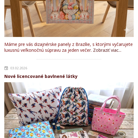
Máme pre vás dizajnérske panely z Brazílie, s ktorými vyčarujete
luxusnú veľkonočnú súpravu za jeden večer.
Zobraziť viac...
03.02.2026
Nové licencované bavlnené látky