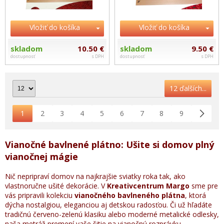
Vložiť do košíka
Vložiť do košíka
skladom
10.50 €
skladom
9.50 €
dostupnosť
s DPH
dostupnosť
s DPH
12 ďalších...
1
2
3
4
5
6
7
8
9
Vianočné bavlnené plátno: Ušite si domov plný
vianočnej mágie
Nič nepripraví domov na najkrajšie sviatky roka tak, ako
vlastnoručne ušité dekorácie. V
Kreativcentrum Margo
sme pre
vás pripravili kolekciu
vianočného bavlneného plátna
, ktorá
dýcha nostalgiou, eleganciou aj detskou radosťou. Či už hľadáte
tradičnú červeno-zelenú klasiku alebo moderné metalické odlesky,
naša metráž premení vaše šitie na vianočnú rozprávku.