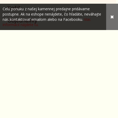
Košík
Celú ponuku z našej kamennej predajne pridávame
postupne. Ak na eshope nenájdete, čo hľadáte, neváhajte
✖
nás kontaktovať emailom alebo na Facebooku.
Viac
Objednávky
informácií nájdete tu.
Nastavenie účtu
Reklamácie
Obľúbené
Kontakty
Kontaktujte nás
Tel.: 0915 956 877
Po - Pia: 9:30 - 17:00
So: 9:00 - 12:00