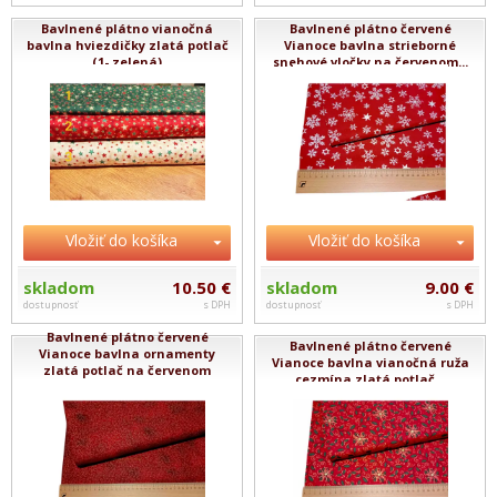
Bavlnené plátno vianočná
Bavlnené plátno červené
bavlna hviezdičky zlatá potlač
Vianoce bavlna strieborné
(1- zelená)
snehové vločky na červenom...
Vložiť do košíka
Vložiť do košíka
skladom
10.50 €
skladom
9.00 €
dostupnosť
s DPH
dostupnosť
s DPH
Bavlnené plátno červené
Bavlnené plátno červené
Vianoce bavlna ornamenty
Vianoce bavlna vianočná ruža
zlatá potlač na červenom
cezmína zlatá potlač...
mram...