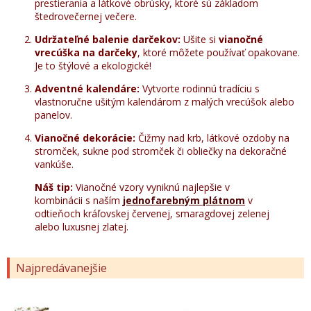
prestierania a látkové obrúsky, ktoré sú základom
štedrovečernej večere.
Udržateľné balenie darčekov:
Ušite si
vianočné
vrecúška na darčeky
, ktoré môžete používať opakovane.
Je to štýlové a ekologické!
Adventné kalendáre:
Vytvorte rodinnú tradíciu s
vlastnoručne ušitým kalendárom z malých vrecúšok alebo
panelov.
Vianočné dekorácie:
Čižmy nad krb, látkové ozdoby na
stromček, sukne pod stromček či obliečky na dekoračné
vankúše.
Náš tip:
Vianočné vzory vyniknú najlepšie v
kombinácii s naším
jednofarebným plátnom
v
odtieňoch kráľovskej červenej, smaragdovej zelenej
alebo luxusnej zlatej.
Najpredávanejšie