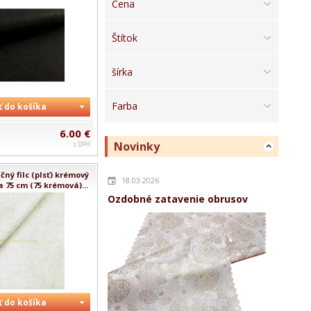
Cena
Štítok
šírka
Farba
ť do košíka
6.00 €
Novinky
s DPH
ný filc (plsť) krémový
18.03.2026
a 75 cm (75 krémová)...
Ozdobné zatavenie obrusov
ť do košíka