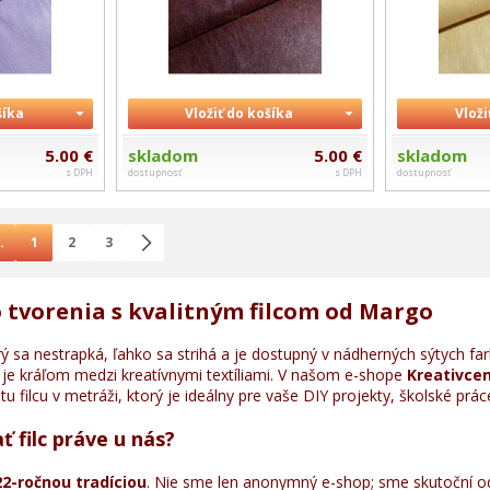
šíka
Vložiť do košíka
Vloži
5.00 €
skladom
5.00 €
skladom
s DPH
dostupnosť
s DPH
dostupnosť
.
1
2
3
 tvorenia s kvalitným filcom od Margo
rý sa nestrapká, ľahko sa strihá a je dostupný v nádherných sýtych f
, je kráľom medzi kreatívnymi textíliami. V našom e-shope
Kreativce
u filcu v metráži, ktorý je ideálny pre vaše DIY projekty, školské prác
 filc práve u nás?
22-ročnou tradíciou
. Nie sme len anonymný e-shop; sme skutoční o