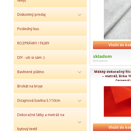
látky)
Diskontný predaj
Posledný kus
ROZPRÁVKY / FILMY
Vložiť do ko
skladom
DIY - uši si sám :)
dostupnosť
Mäkký dekoračný filc 
Bavlnené plátno
– metráž, šírka 1
červená).
Brokát na kroje
Dizajnová bavlna š.110cm
Dekoračné látky a metráž na
Vložiť do ko
bytový textil