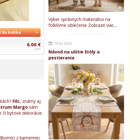
Výber správnych materiálov na
folklórne oblečenie
Zobraziť viac...
ť do košíka
19.02.2026
6.00 €
s DPH
Návod na ušitie štóly a
pestierania
arbách?
Filc
, známy aj
ntrum Margo
vám
e či bytové dekorácie.
dborníci z kamennej