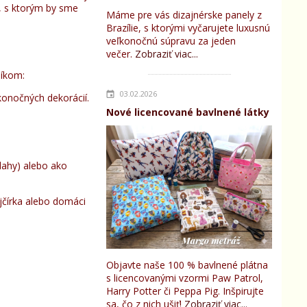
, s ktorým by sme
Máme pre vás dizajnérske panely z
Brazílie, s ktorými vyčarujete luxusnú
veľkonočnú súpravu za jeden
večer.
Zobraziť viac...
íkom:
03.02.2026
konočných dekorácií.
Nové licencované bavlnené látky
lahy) alebo ako
ajčírka alebo domáci
Objavte naše 100 % bavlnené plátna
s licencovanými vzormi Paw Patrol,
Harry Potter či Peppa Pig. Inšpirujte
sa, čo z nich ušiť!
Zobraziť viac...