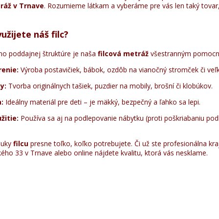
ráž v Trnave
. Rozumieme látkam a vyberáme pre vás len taký tovar
žijete náš filc?
no poddajnej štruktúre je naša
filcová metráž
všestranným pomocn
renie:
Výroba postavičiek, bábok, ozdôb na vianočný stromček či veľ
y:
Tvorba originálnych tašiek, puzdier na mobily, brošní či klobúkov.
:
Ideálny materiál pre deti – je mäkký, bezpečný a ľahko sa lepi.
žitie:
Používa sa aj na podlepovanie nábytku (proti poškriabaniu pod
nuky
filcu
presne toľko, koľko potrebujete. Či už ste profesionálna kr
ského 33 v Trnave alebo online nájdete kvalitu, ktorá vás nesklame.