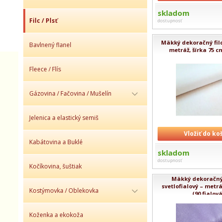
skladom
Filc / Plsť
dostupnosť
Mäkký dekoračný filc 
Bavlnený flanel
metráž, šírka 75 cm
Fleece / Flís
Gázovina / Fačovina / Mušelín
Jelenica a elastický semiš
Vložiť do ko
Kabátovina a Buklé
skladom
dostupnosť
Kočíkovina, šuštiak
Mäkký dekoračný f
svetlofialový – metrá
Kostýmovka / Oblekovka
(90 fialová)
Koženka a ekokoža