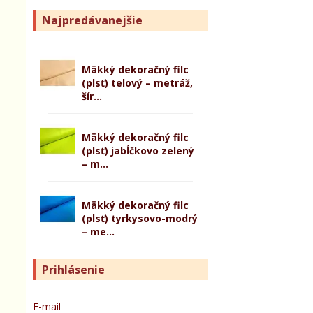
Najpredávanejšie
Mäkký dekoračný filc
(plsť) telový – metráž,
šír...
Mäkký dekoračný filc
(plsť) jabĺčkovo zelený
– m...
Mäkký dekoračný filc
(plsť) tyrkysovo-modrý
– me...
Prihlásenie
E-mail