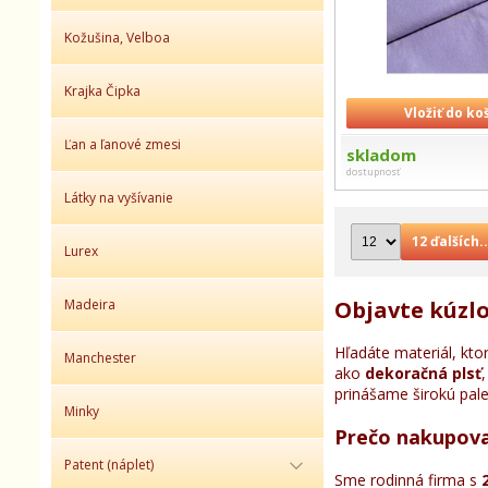
Kožušina, Velboa
Krajka Čipka
Vložiť do ko
Ľan a ľanové zmesi
skladom
dostupnosť
Látky na vyšívanie
12 ďalších..
Lurex
Objavte kúzlo
Madeira
Hľadáte materiál, kto
Manchester
ako
dekoračná plsť
prinášame širokú palet
Minky
Prečo nakupovať
Patent (náplet)
Sme rodinná firma s