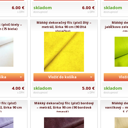
6.00 €
skladom
6.00 €
skladom
s DPH
dostupnosť
s DPH
dostupnosť
Mäkký dekoračný filc (plsť) žltý –
Mäkký dek
(plsť) biely –
metráž, šírka 90 cm (90 žltá
jabĺčkovo zele
 (75 biela)
slniečko)...
cm 
šíka
Vložiť do košíka
Vloži
4.00 €
skladom
5.00 €
skladom
s DPH
dostupnosť
s DPH
dostupnosť
ilc (plsť)
Mäkký dekoračný filc (plsť) bordový
Mäkký dek
ž, šírka 90 cm
– metráž, šírka 90 cm (90 bordová
vanilkový – me
...
tmavá)...
š. 