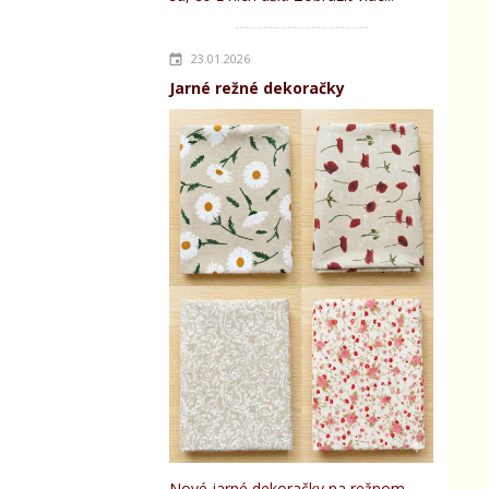
23.01.2026
Jarné režné dekoračky
Nové jarné dekoračky na režnom