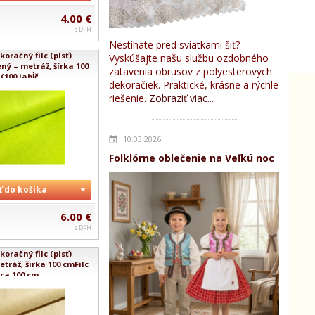
4.00 €
s DPH
Nestíhate pred sviatkami šiť?
oračný filc (plsť)
Vyskúšajte našu službu ozdobného
ný – metráž, šírka 100
zatavenia obrusov z polyesterových
(100 jabĺč...
dekoračiek. Praktické, krásne a rýchle
riešenie.
Zobraziť viac...
10.03.2026
Folklórne oblečenie na Veľkú noc
ť do košíka
6.00 €
s DPH
oračný filc (plsť)
tráž, šírka 100 cmFilc
Cca 100 cm...