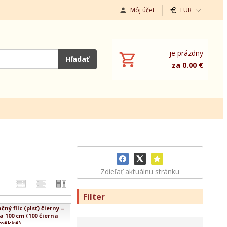
Môj účet
EUR
je prázdny
Hľadať
za 0.00 €
Zdieľať aktuálnu stránku
Filter
ý filc (plsť) čierny –
a 100 cm (100 čierna
mäkká)...