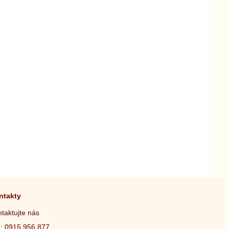
ntakty
taktujte nás
.: 0915 956 877