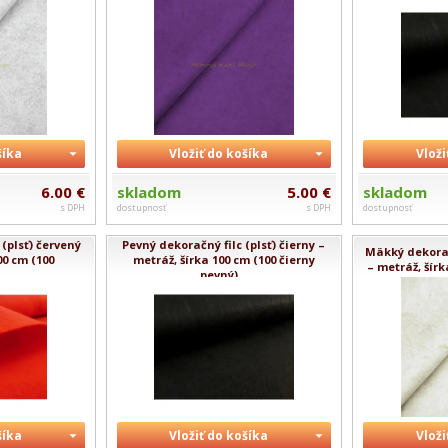
šíka
Vložiť do košíka
Vloži
6.00 €
skladom
5.00 €
skladom
s DPH
dostupnosť
s DPH
dostupnosť
(plsť) červený
Pevný dekoračný filc (plsť) čierny –
Mäkký dekorač
00 cm (100
metráž, šírka 100 cm (100 čierny
– metráž, šírk
..
pevný)...
šíka
Vložiť do košíka
Vloži