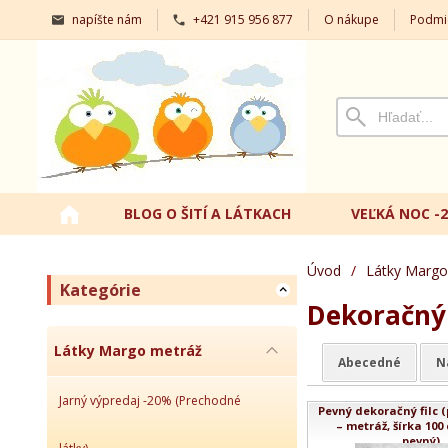
napíšte nám
+421 915 956 877
O nákupe
Podmi
BLOG O ŠITÍ A LÁTKACH
VEĽKÁ NOC -
Úvod
/
Látky Margo
Kategórie
Dekoračný a
Látky Margo metráž
Abecedné
N
Jarný výpredaj -20% (Prechodné
Pevný dekoračný filc (p
– metráž, šírka 100 
pevný)..