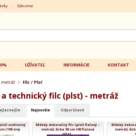
enky
Súkromie
20%
UŽÍVATEĽ
INFORMÁCIE
KONTAKT
 metráž
/
Filc / Plsť
 technický filc (plsť) - metráž
ajlacnejšie
Najnovšie
Odporúčané
lsť) svetlosivý
Mäkký dekoračný filc (plsť) fialový –
Mäkký dekoračn
cm (100 sivý
metráž, šírka 90 cm (90 fialová
metráž, šírk
.
sýta)...