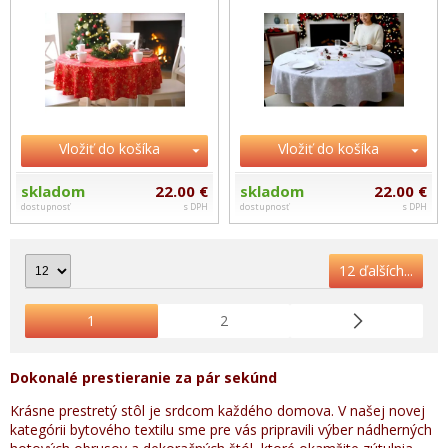
Vložiť do košíka
Vložiť do košíka
skladom
22.00 €
skladom
22.00 €
dostupnosť
s DPH
dostupnosť
s DPH
12 ďalších...
1
2
Dokonalé prestieranie za pár sekúnd
Krásne prestretý stôl je srdcom každého domova. V našej novej
kategórii bytového textilu sme pre vás pripravili výber nádherných