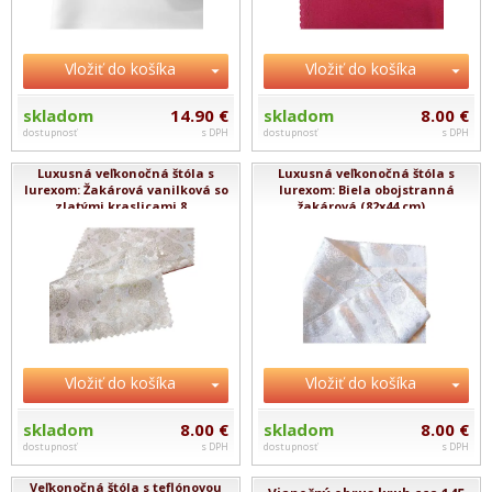
Vložiť do košíka
Vložiť do košíka
skladom
14.90 €
skladom
8.00 €
dostupnosť
s DPH
dostupnosť
s DPH
Luxusná veľkonočná štóla s
Luxusná veľkonočná štóla s
lurexom: Žakárová vanilková so
lurexom: Biela obojstranná
zlatými kraslicami 8...
žakárová (82x44 cm)...
Vložiť do košíka
Vložiť do košíka
skladom
8.00 €
skladom
8.00 €
dostupnosť
s DPH
dostupnosť
s DPH
Veľkonočná štóla s teflónovou