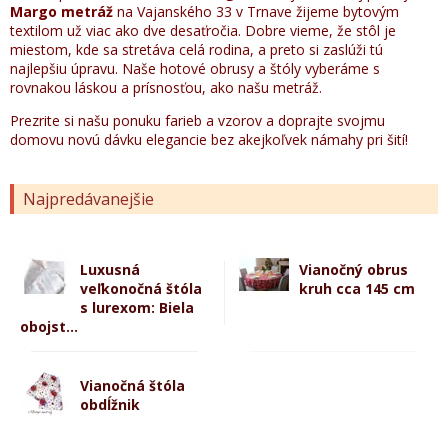
Margo metráž
na Vajanského 33 v Trnave žijeme bytovým
textilom už viac ako dve desaťročia. Dobre vieme, že stôl je
miestom, kde sa stretáva celá rodina, a preto si zaslúži tú
najlepšiu úpravu. Naše hotové obrusy a štóly vyberáme s
rovnakou láskou a prísnosťou, ako našu metráž.
Prezrite si našu ponuku farieb a vzorov a doprajte svojmu
domovu novú dávku elegancie bez akejkoľvek námahy pri šití!
Najpredávanejšie
Luxusná
Vianočný obrus
veľkonočná štóla
kruh cca 145 cm
s lurexom: Biela
obojst...
Vianočná štóla
obdĺžnik