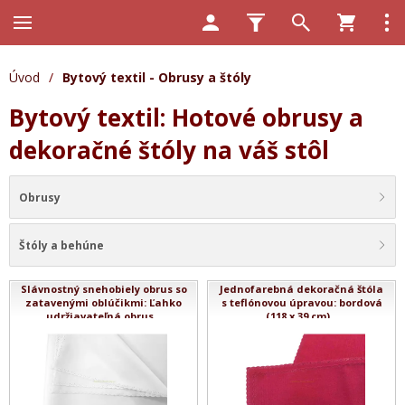
Úvod
/
Bytový textil - Obrusy a štóly
Bytový textil: Hotové obrusy a
dekoračné štóly na váš stôl
Obrusy
Štóly a behúne
Slávnostný snehobiely obrus so
Jednofarebná dekoračná štóla
zatavenými oblúčikmi: Ľahko
s teflónovou úpravou: bordová
udržiavateľná obrus...
(118 x 39 cm)...