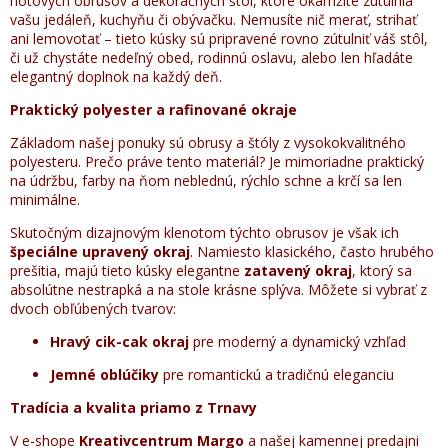
hotových obrusov a dekoračných štól, ktoré okamžite zútulnia
vašu jedáleň, kuchyňu či obývačku. Nemusíte nič merať, strihať
ani lemovotať – tieto kúsky sú pripravené rovno zútulniť váš stôl,
či už chystáte nedeľný obed, rodinnú oslavu, alebo len hľadáte
elegantný doplnok na každý deň.
Praktický polyester a rafinované okraje
Základom našej ponuky sú obrusy a štóly z vysokokvalitného
polyesteru. Prečo práve tento materiál? Je mimoriadne praktický
na údržbu, farby na ňom neblednú, rýchlo schne a krčí sa len
minimálne.
Skutočným dizajnovým klenotom týchto obrusov je však ich
špeciálne upravený okraj
. Namiesto klasického, často hrubého
prešitia, majú tieto kúsky elegantne
zatavený okraj
, ktorý sa
absolútne nestrapká a na stole krásne splýva. Môžete si vybrať z
dvoch obľúbených tvarov:
Hravý cik-cak okraj
pre moderný a dynamický vzhľad
Jemné oblúčiky
pre romantickú a tradičnú eleganciu
Tradícia a kvalita priamo z Trnavy
V e-shope
Kreativcentrum Margo
a našej kamennej predajni