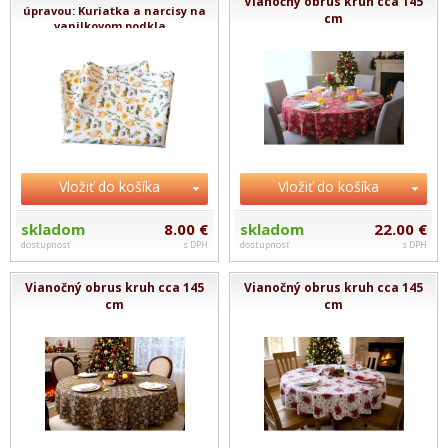
Vianočný obrus kruh cca 145
úpravou: Kuriatka a narcisy na
cm
vanilkovom podkla...
Vložiť do košíka
Vložiť do košíka
skladom
8.00 €
skladom
22.00 €
dostupnosť
s DPH
dostupnosť
s DPH
Vianočný obrus kruh cca 145
Vianočný obrus kruh cca 145
cm
cm