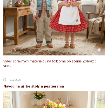
Výber správnych materiálov na folklórne oblečenie
Zobraziť
viac...
19.02.2026
Návod na ušitie štóly a pestierania