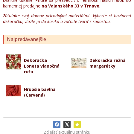
kvalitne utkané. Príďte sa presvedčiť o jemnosti našich látok do
kamennej predajne
na Vajanského 33 v Trnave
.
Zútulnite svoj domov prírodnými materiálmi. Vyberte si bavlnenú
dekoračku, vložte ju do košíka a začnite tvoriť s radosťou.
Najpredávanejšie
Dekoračka
Dekoračka režná
Loneta vianočná
margarétky
ruža
Hrubšia bavlna
(Červená)
Zdieľať aktuálnu stránku