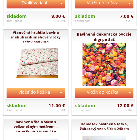
Zvoliť variant
Vložiť do košíka
skladom
9.00 €
skladom
7.00 €
dostupnosť
s DPH
dostupnosť
s DPH
Vianočná hrubšia bavlna
Bavlnená dekoračka ovocie
snehuliačik snehové vločky,
digi potlač
režný podklad
Vložiť do košíka
Vložiť do košíka
skladom
11.00 €
skladom
12.00 €
dostupnosť
s DPH
dostupnosť
s DPH
Bavlnená štóla 50cm s
Damašek bavlnená látka,
veľkonočným motívom --
žakarový vzor, šírka 240 cm
zajačík narcis vajíčko