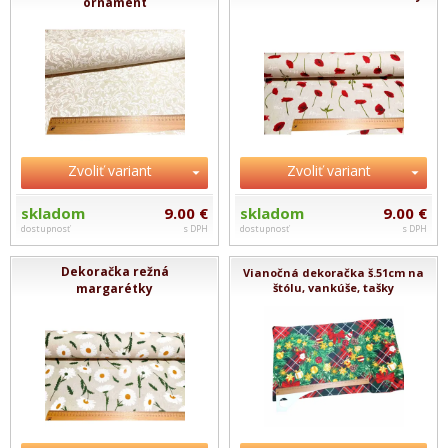
ornament
Zvoliť variant
Zvoliť variant
skladom
9.00 €
skladom
9.00 €
dostupnosť
s DPH
dostupnosť
s DPH
Dekoračka režná
Vianočná dekoračka š.51cm na
margarétky
štólu, vankúše, tašky