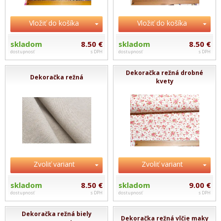
Vložiť do košíka
Vložiť do košíka
skladom
8.50 €
skladom
8.50 €
dostupnosť
s DPH
dostupnosť
s DPH
Dekoračka režná drobné
Dekoračka režná
kvety
Zvoliť variant
Zvoliť variant
skladom
8.50 €
skladom
9.00 €
dostupnosť
s DPH
dostupnosť
s DPH
Dekoračka režná biely
Dekoračka režná vlčie maky