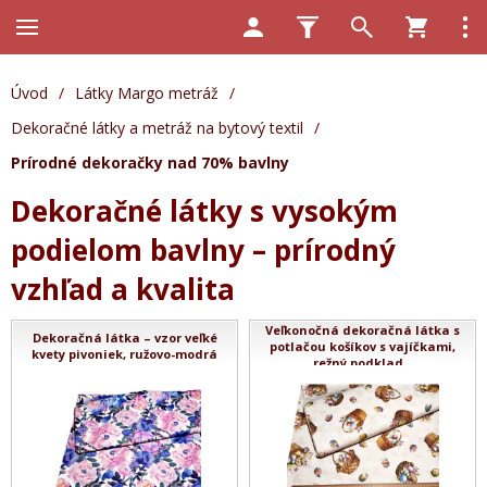
Úvod
/
Látky Margo metráž
/
Dekoračné látky a metráž na bytový textil
/
Prírodné dekoračky nad 70% bavlny
Dekoračné látky s vysokým
podielom bavlny – prírodný
vzhľad a kvalita
Veľkonočná dekoračná látka s
Dekoračná látka – vzor veľké
potlačou košíkov s vajíčkami,
kvety pivoniek, ružovo-modrá
režný podklad...