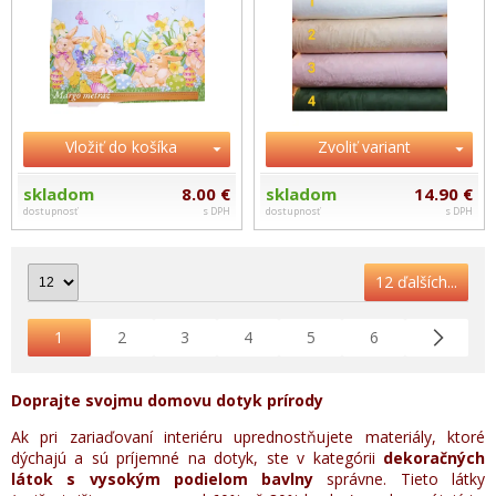
Vložiť do košíka
Zvoliť variant
skladom
8.00 €
skladom
14.90 €
dostupnosť
s DPH
dostupnosť
s DPH
12 ďalších...
1
2
3
4
5
6
Doprajte svojmu domovu dotyk prírody
Ak pri zariaďovaní interiéru uprednostňujete materiály, ktoré
dýchajú a sú príjemné na dotyk, ste v kategórii
dekoračných
látok s vysokým podielom bavlny
správne. Tieto látky