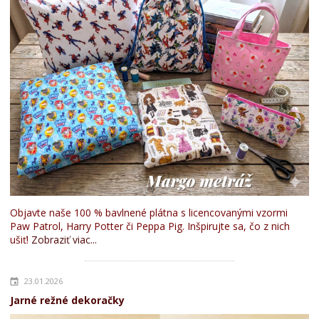
Objavte naše 100 % bavlnené plátna s licencovanými vzormi
Paw Patrol, Harry Potter či Peppa Pig. Inšpirujte sa, čo z nich
ušiť!
Zobraziť viac...
23.01.2026
Jarné režné dekoračky