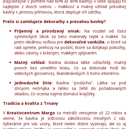
(najčastejšie v pomere nad 60% až 80% bavlny) v sebe spájajú to
najlepšie z dvoch svetov – mäkkosť a matný vzhľad prírodnej
bavlny s jemnou prímesou, ktorá zlepšuje ich údržbu.
Prečo si zamilujete dekoračky s prevahou bavlny?
Príjemný a prirodzený omak:
Na rozdiel od čisto
syntetických látok sú tieto materiály teplé a mäkké. Sú
preto ideálnou voľbou pre
dekoračné vankúše
, o ktoré sa
radi opriete, prehozy na posteľ, ktoré sa dotýkajú pokožky,
alebo závesy s krásnym, mäkkým splývaním.
Matný vzhľad:
Bavlna dodáva látke ušľachtilý, matný
povrch bez umelého lesku, čo sa dokonale hodí do
vidieckych (provence), škandinávskych či boho interiérov.
Jednoduché šitie:
Bavlna "poslúcha". Látka sa pod
strojom nešmýka a ľahko sa žehlí do požadovaných
skladov, čo ocenia najmä domáce krajčírky.
Tradícia a kvalita z Trnavy
V
Kreativcentrum Margo
sa metráži venujeme už 22 rokov a
vieme, že bavlna je srdcovou záležitosťou mnohých z vás.
Vyberáme pre vás vzory, ktoré nielen dobre vyzerajú, ale sú aj