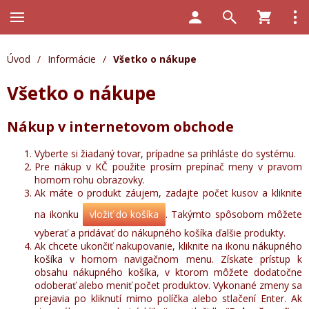
Úvod
/
Informácie
/
Všetko o nákupe
Všetko o nákupe
Nákup v internetovom obchode
Vyberte si žiadaný tovar, prípadne sa
prihláste
do systému.
Pre nákup v KČ použite prosím prepínač meny v pravom
hornom rohu obrazovky.
Ak máte o produkt záujem, zadajte počet kusov a kliknite
na ikonku
vložiť do košíka
. Takýmto spôsobom môžete
vyberať a pridávať do nákupného košíka ďalšie produkty.
Ak chcete ukončiť nakupovanie, kliknite na ikonu
nákupného
košíka
v hornom navigačnom menu. Získate prístup k
obsahu nákupného košíka, v ktorom môžete dodatočne
odoberať alebo meniť počet produktov. Vykonané zmeny sa
prejavia po kliknutí mimo políčka alebo stlačení Enter. Ak