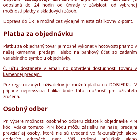
odoslaná do 24 hodín od úhrady v závislosti od vybranej
možnosti platby a skladových zásob.
Doprava do ČR je možná cez výdajné miesta zásilkovny Z-point.
Platba za objednávku
Platbu za objednaný tovar je možné vykonať v hotovosti priamo v
našej kamennej predajni alebo na bankový účet so zadaním
variabilného symbolu objednávky.
Č. účtu dostanete v emaili po potvrdení dostupnosti tovaru v
kamennej predajni.
Pre registrovaných užívateľov je možná platba na DOBIERKU. V
prípade neprevzatia balíka bude táto možnosť pre užívateľa
zrušená.
Osobný odber
Pri výbere možnosti osobného odberu získate k objednávke PIN
kód. Vďaka tomuto PIN kódu môžu zásielku na našej predajni
prevziať aj osoby, ktoré nie sú uvedené vo fakturačných alebo
dodacích adresách, napr. Váš rodinný príslušník alebo