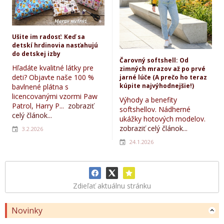
Ušite im radosť: Keď sa
detskí hrdinovia nasťahujú
do detskej izby
Čarovný softshell: Od
Hľadáte kvalitné látky pre
zimných mrazov až po prvé
deti? Objavte naše 100 %
jarné lúče (A prečo ho teraz
kúpite najvýhodnejšie!)
bavlnené plátna s
licencovanými vzormi Paw
Výhody a benefity
Patrol, Harry P...
zobraziť
softshellov. Nádherné
celý článok...
ukážky hotových modelov.
zobraziť celý článok...
3.2.2026
24.1.2026
Zdieľať aktuálnu stránku
Novinky