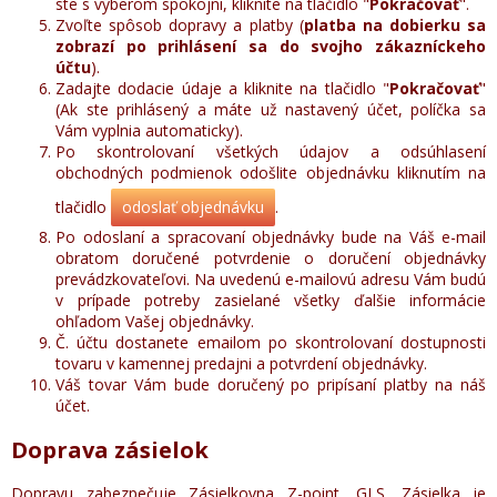
ste s výberom spokojní, kliknite na tlačidlo "
Pokračovať
".
Zvoľte spôsob dopravy a platby (
platba na dobierku sa
zobrazí po prihlásení sa do svojho zákazníckeho
účtu
).
Zadajte dodacie údaje a kliknite na tlačidlo "
Pokračovať
"
(Ak ste prihlásený a máte už nastavený účet, políčka sa
Vám vyplnia automaticky).
Po skontrolovaní všetkých údajov a odsúhlasení
obchodných podmienok odošlite objednávku kliknutím na
tlačidlo
odoslať objednávku
.
Po odoslaní a spracovaní objednávky bude na Váš e-mail
obratom doručené potvrdenie o doručení objednávky
prevádzkovateľovi. Na uvedenú e-mailovú adresu Vám budú
v prípade potreby zasielané všetky ďalšie informácie
ohľadom Vašej objednávky.
Č. účtu dostanete emailom po skontrolovaní dostupnosti
tovaru v kamennej predajni a potvrdení objednávky.
Váš tovar Vám bude doručený po pripísaní platby na náš
účet.
Doprava zásielok
Dopravu zabezpečuje Zásielkovna Z-point, GLS. Zásielka je