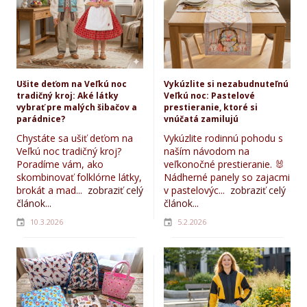
Ušite deťom na Veľkú noc
Vykúzlite si nezabudnuteľnú
tradičný kroj: Aké látky
Veľkú noc: Pastelové
vybrať pre malých šibačov a
prestieranie, ktoré si
parádnice?
vnúčatá zamilujú
Chystáte sa ušiť deťom na
Vykúzlite rodinnú pohodu s
Veľkú noc tradičný kroj?
naším návodom na
Poradíme vám, ako
veľkonočné prestieranie. 🐰
skombinovať folklórne látky,
Nádherné panely so zajacmi
brokát a mad...
zobraziť celý
v pastelovýc...
zobraziť celý
článok...
článok...
10.3.2026
5.2.2026