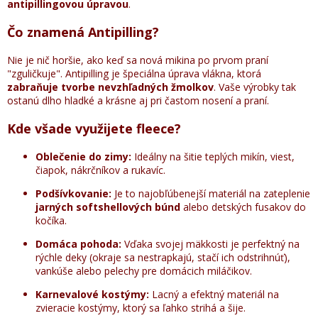
antipillingovou úpravou
.
Čo znamená Antipilling?
Nie je nič horšie, ako keď sa nová mikina po prvom praní
"zguličkuje". Antipilling je špeciálna úprava vlákna, ktorá
zabraňuje tvorbe nevzhľadných žmolkov
. Vaše výrobky tak
ostanú dlho hladké a krásne aj pri častom nosení a praní.
Kde všade využijete fleece?
Oblečenie do zimy:
Ideálny na šitie teplých mikín, viest,
čiapok, nákrčníkov a rukavíc.
Podšívkovanie:
Je to najobľúbenejší materiál na zateplenie
jarných softshellových búnd
alebo detských fusakov do
kočíka.
Domáca pohoda:
Vďaka svojej mäkkosti je perfektný na
rýchle deky (okraje sa nestrapkajú, stačí ich odstrihnúť),
vankúše alebo pelechy pre domácich miláčikov.
Karnevalové kostýmy:
Lacný a efektný materiál na
zvieracie kostýmy, ktorý sa ľahko strihá a šije.