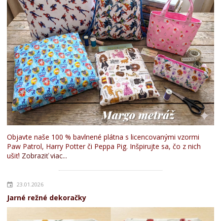
Objavte naše 100 % bavlnené plátna s licencovanými vzormi
Paw Patrol, Harry Potter či Peppa Pig. Inšpirujte sa, čo z nich
ušiť!
Zobraziť viac...
23.01.2026
Jarné režné dekoračky