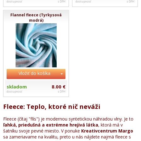
dostupnosť
s DPH
dostupnosť
s DPH
Flannel fleece (Tyrkysová
modrá)
Vložiť do košíka
skladom
8.00 €
dostupnosť
s DPH
Fleece: Teplo, ktoré nič neváži
Fleece (čítaj "flís") je modernou syntetickou náhradou vlny. Je to
ľahká, priedušná a extrémne hrejivá látka
, ktorá má v
šatníku svoje pevné miesto. V ponuke
Kreativcentrum Margo
sa zameriavame na kvalitu, preto u nás nájdete najmä fleece s