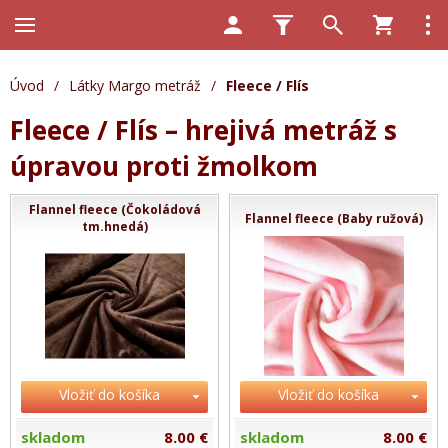
Úvod
/
Látky Margo metráž
/
Fleece / Flís
Fleece / Flís – hrejivá metráž s
úpravou proti žmolkom
Flannel fleece (Čokoládová
Flannel fleece (Baby ružová)
tm.hnedá)
Vložiť do košíka
Vložiť do košíka
skladom
8.00 €
skladom
8.00 €