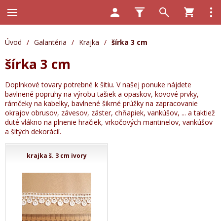
Úvod
/
Galantéria
/
Krajka
/
šírka 3 cm
šírka 3 cm
Doplnkové tovary potrebné k šitiu. V našej ponuke nájdete
bavlnené popruhy na výrobu tašiek a opaskov, kovové prvky,
rámčeky na kabelky, bavlnené šikmé prúžky na zapracovanie
okrajov obrusov, závesov, záster, chňapiek, vankúšov, ... a taktiež
duté vlákno na plnenie hračiek, vrkočových mantinelov, vankúšov
a šitých dekorácií.
krajka š. 3 cm ivory