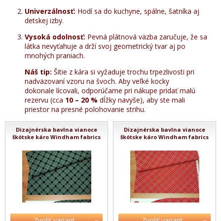
Univerzálnosť:
Hodí sa do kuchyne, spálne, šatníka aj
detskej izby.
Vysoká odolnosť:
Pevná plátnová väzba zaručuje, že sa
látka nevyťahuje a drží svoj geometrický tvar aj po
mnohých praniach.
Náš tip:
Šitie z kára si vyžaduje trochu trpezlivosti pri
nadväzovaní vzoru na švoch. Aby veľké kocky
dokonale lícovali, odporúčame pri nákupe pridať malú
rezervu (cca
10 – 20 %
dĺžky navyše), aby ste mali
priestor na presné polohovanie strihu.
Dizajnérska bavlna vianoce
Dizajnérska bavlna vianoce
škótske káro Windham fabrics
škótske káro Windham fabrics
Zvoliť variant
Zvoliť variant