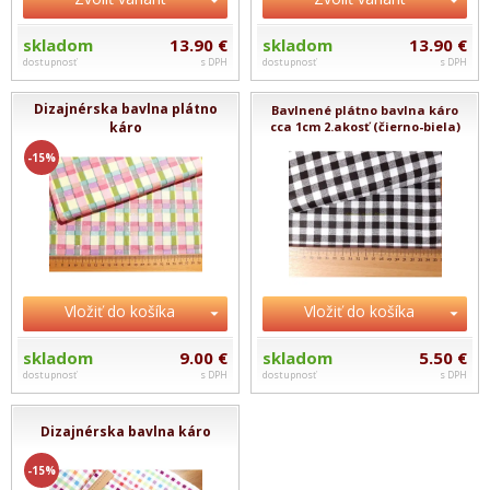
skladom
13.90 €
skladom
13.90 €
dostupnosť
s DPH
dostupnosť
s DPH
Dizajnérska bavlna plátno
Bavlnené plátno bavlna káro
káro
cca 1cm 2.akosť (čierno-biela)
-15%
Vložiť do košíka
Vložiť do košíka
skladom
9.00 €
skladom
5.50 €
dostupnosť
s DPH
dostupnosť
s DPH
Dizajnérska bavlna káro
-15%