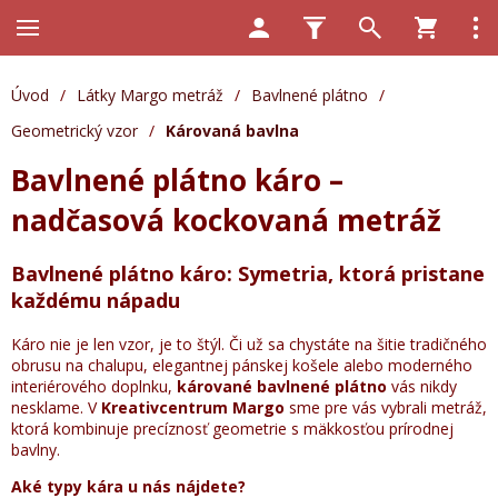
Úvod
/
Látky Margo metráž
/
Bavlnené plátno
/
Geometrický vzor
/
Károvaná bavlna
Bavlnené plátno káro –
nadčasová kockovaná metráž
Bavlnené plátno káro: Symetria, ktorá pristane
každému nápadu
Káro nie je len vzor, je to štýl. Či už sa chystáte na šitie tradičného
obrusu na chalupu, elegantnej pánskej košele alebo moderného
interiérového doplnku,
kárované bavlnené plátno
vás nikdy
nesklame. V
Kreativcentrum Margo
sme pre vás vybrali metráž,
ktorá kombinuje precíznosť geometrie s mäkkosťou prírodnej
bavlny.
Aké typy kára u nás nájdete?