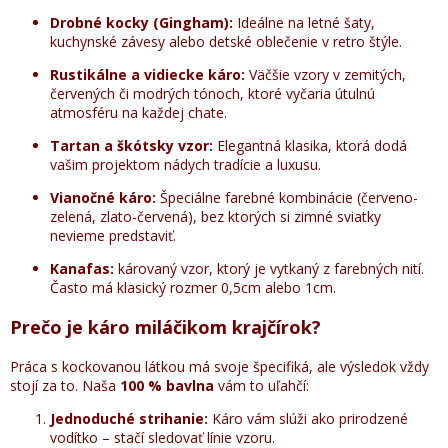
Drobné kocky (Gingham):
Ideálne na letné šaty,
kuchynské závesy alebo detské oblečenie v retro štýle.
Rustikálne a vidiecke káro:
Väčšie vzory v zemitých,
červených či modrých tónoch, ktoré vyčaria útulnú
atmosféru na každej chate.
Tartan a škótsky vzor:
Elegantná klasika, ktorá dodá
vašim projektom nádych tradície a luxusu.
Vianočné káro:
Špeciálne farebné kombinácie (červeno-
zelená, zlato-červená), bez ktorých si zimné sviatky
nevieme predstaviť.
Kanafas:
károvaný vzor, ktorý je vytkaný z farebných nití.
Často má klasický rozmer 0,5cm alebo 1cm.
Prečo je káro miláčikom krajčírok?
Práca s kockovanou látkou má svoje špecifiká, ale výsledok vždy
stojí za to. Naša
100 % bavlna
vám to uľahčí:
Jednoduché strihanie:
Káro vám slúži ako prirodzené
vodítko – stačí sledovať línie vzoru.