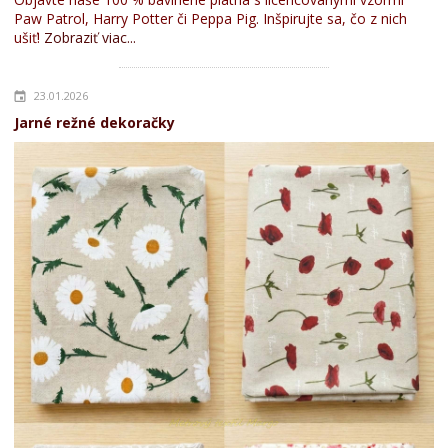
Paw Patrol, Harry Potter či Peppa Pig. Inšpirujte sa, čo z nich
ušiť!
Zobraziť viac...
23.01.2026
Jarné režné dekoračky