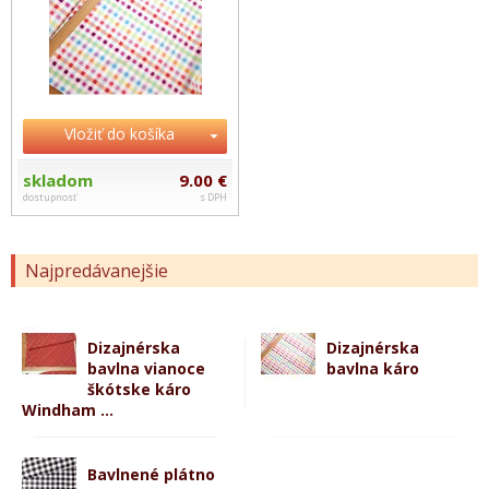
Vložiť do košíka
skladom
9.00 €
dostupnosť
s DPH
Najpredávanejšie
Dizajnérska
Dizajnérska
bavlna vianoce
bavlna káro
škótske káro
Windham ...
Bavlnené plátno