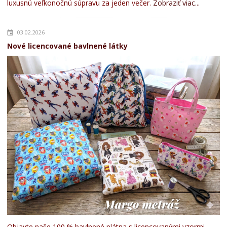
luxusnú veľkonočnú súpravu za jeden večer.
Zobraziť viac...
03.02.2026
Nové licencované bavlnené látky
Objavte naše 100 % bavlnené plátna s licencovanými vzormi