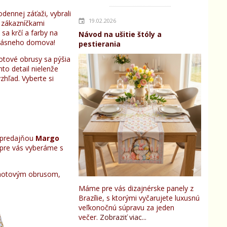
ennej záťaži, vybrali
19.02.2026
i zákazníčkami
sa krčí a farby na
Návod na ušitie štóly a
 krásneho domova!
pestierania
otové obrusy sa pýšia
to detail nielenže
zhľad. Vyberte si
predajňou
Margo
 pre vás vyberáme s
ť hotovým obrusom,
Máme pre vás dizajnérske panely z
Brazílie, s ktorými vyčarujete luxusnú
veľkonočnú súpravu za jeden
večer.
Zobraziť viac...