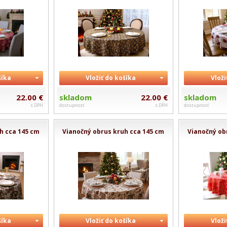
šíka
Vložiť do košíka
Vloži
22.00 €
skladom
22.00 €
skladom
s DPH
dostupnosť
s DPH
dostupnosť
h cca 145 cm
Vianočný obrus kruh cca 145 cm
Vianočný ob
šíka
Vložiť do košíka
Vloži