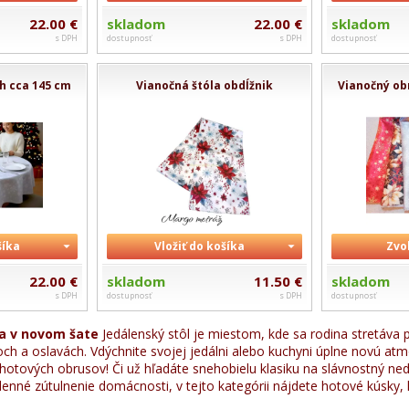
22.00 €
skladom
22.00 €
skladom
s DPH
dostupnosť
s DPH
dostupnosť
h cca 145 cm
Vianočná štóla obdĺžnik
Vianočný ob
šíka
Vložiť do košíka
Zvol
22.00 €
skladom
11.50 €
skladom
s DPH
dostupnosť
s DPH
dostupnosť
a v novom šate
Jedálenský stôl je miestom, kde sa rodina stretáva 
ch a oslavách. Vdýchnite svojej jedálni alebo kuchyni úplne novú at
otových obrusov! Či už hľadáte snehobielu klasiku na slávnostný ne
nné zútulnenie domácnosti, v tejto kategórii nájdete hotové kúsky, kt