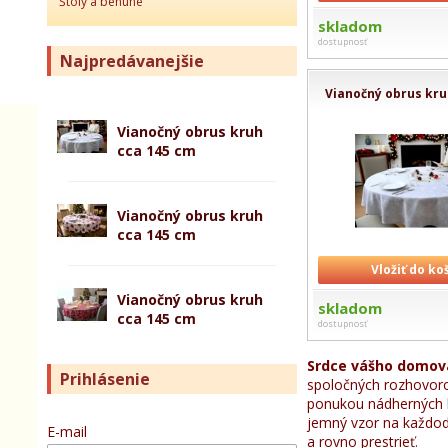
Štóly a behúne
skladom
dostupnosť
Najpredávanejšie
Vianočný obrus kru
Vianočný obrus kruh
cca 145 cm
Vianočný obrus kruh
cca 145 cm
Vložiť do ko
Vianočný obrus kruh
skladom
cca 145 cm
dostupnosť
Srdce vášho domov
Prihlásenie
spoločných rozhovoro
ponukou nádherných h
jemný vzor na každode
E-mail
a rovno prestrieť.