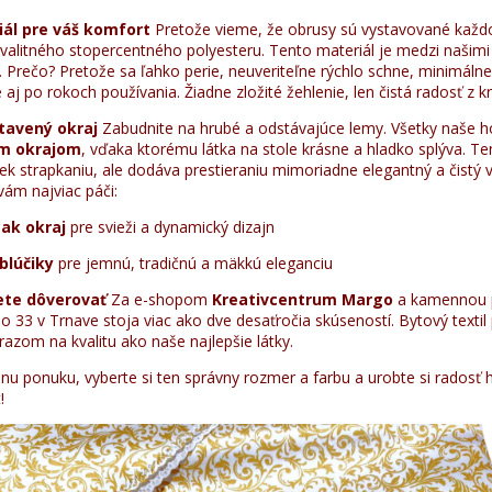
ál pre váš komfort
Pretože vieme, že obrusy sú vystavované každod
valitného stopercentného polyesteru. Tento materiál je medzi našim
Prečo? Pretože sa ľahko perie, neuveriteľne rýchlo schne, minimálne 
 aj po rokoch používania. Žiadne zložité žehlenie, len čistá radosť z
tavený okraj
Zabudnite na hrubé a odstávajúce lemy. Všetky naše h
m okrajom
, vďaka ktorému látka na stole krásne a hladko splýva. Ten
 strapkaniu, ale dodáva prestieraniu mimoriadne elegantný a čistý v
vám najviac páči:
ak okraj
pre svieži a dynamický dizajn
blúčiky
pre jemnú, tradičnú a mäkkú eleganciu
žete dôverovať
Za e-shopom
Kreativcentrum Margo
a kamennou 
 33 v Trnave stoja viac ako dve desaťročia skúseností. Bytový textil
azom na kvalitu ako naše najlepšie látky.
álnu ponuku, vyberte si ten správny rozmer a farbu a urobte si rados
!