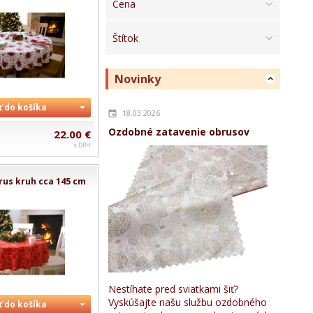
Cena
Štítok
Novinky
ť do košíka
18.03.2026
Ozdobné zatavenie obrusov
22.00 €
s DPH
rus kruh cca 145 cm
Nestíhate pred sviatkami šiť?
Vyskúšajte našu službu ozdobného
ť do košíka