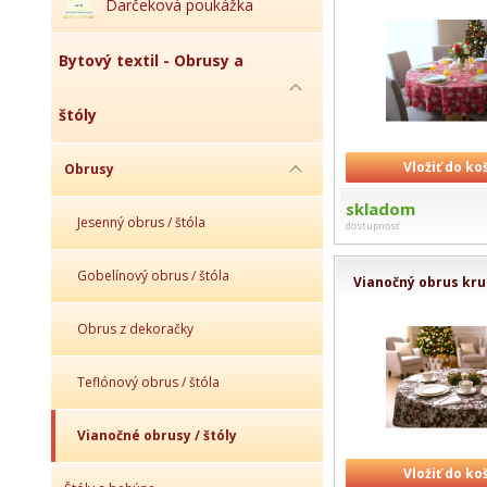
Darčeková poukážka
Bytový textil - Obrusy a
štóly
Vložiť do ko
Obrusy
skladom
Jesenný obrus / štóla
dostupnosť
Gobelínový obrus / štóla
Vianočný obrus kru
Obrus z dekoračky
Teflónový obrus / štóla
Vianočné obrusy / štóly
Vložiť do ko