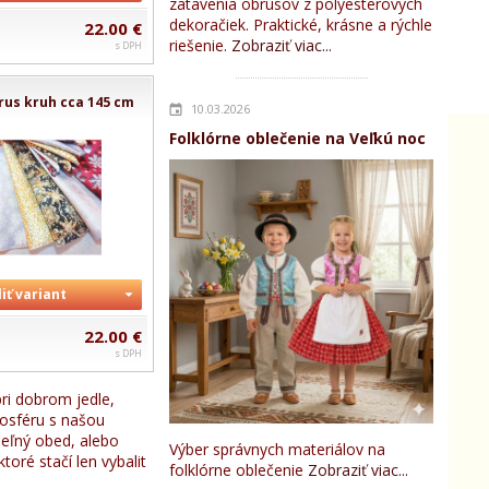
zatavenia obrusov z polyesterových
dekoračiek. Praktické, krásne a rýchle
22.00 €
riešenie.
Zobraziť viac...
s DPH
rus kruh cca 145 cm
10.03.2026
Folklórne oblečenie na Veľkú noc
iť variant
22.00 €
s DPH
pri dobrom jedle,
mosféru s našou
deľný obed, alebo
Výber správnych materiálov na
oré stačí len vybalit
folklórne oblečenie
Zobraziť viac...