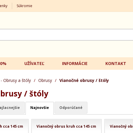
enky
Súkromie
20%
UŽÍVATEĽ
INFORMÁCIE
KONTAKT
 - Obrusy a štóly
/
Obrusy
/
Vianočné obrusy / štóly
brusy / štóly
ajlacnejšie
Najnovšie
Odporúčané
h cca 145 cm
Vianočný obrus kruh cca 145 cm
Vianočný ob