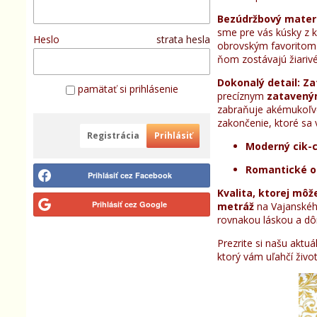
Bezúdržbový materi
sme pre vás kúsky z k
Heslo
strata hesla
obrovským favoritom. 
ňom zostávajú žiarivé
Dokonalý detail: Za
pamätať si prihlásenie
precíznym
zatavený
zabraňuje akémukoľvek
zakončenie, ktoré sa 
Registrácia
Prihlásiť
Moderný cik-c
Romantické o
Prihlásiť cez Facebook
Kvalita, ktorej mô
Prihlásiť cez Google
metráž
na Vajanského
rovnakou láskou a dôr
Prezrite si našu aktu
ktorý vám uľahčí život