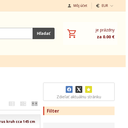
Môj účet
EUR
je prázdny
Hľadať
za 0.00 €
Zdieľať aktuálnu stránku
Filter
rus kruh cca 145 cm