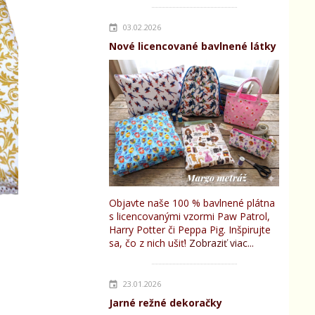
03.02.2026
Nové licencované bavlnené látky
Objavte naše 100 % bavlnené plátna
s licencovanými vzormi Paw Patrol,
Harry Potter či Peppa Pig. Inšpirujte
sa, čo z nich ušiť!
Zobraziť viac...
23.01.2026
Jarné režné dekoračky