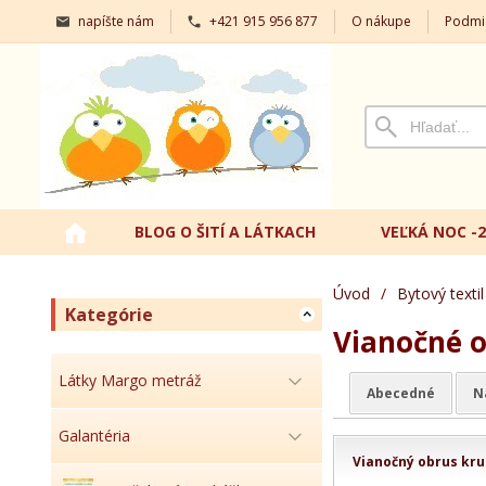
napíšte nám
+421 915 956 877
O nákupe
Podmi
BLOG O ŠITÍ A LÁTKACH
VEĽKÁ NOC -
Úvod
/
Bytový textil
Kategórie
Vianočné o
Látky Margo metráž
Abecedné
N
Galantéria
Vianočný obrus kru