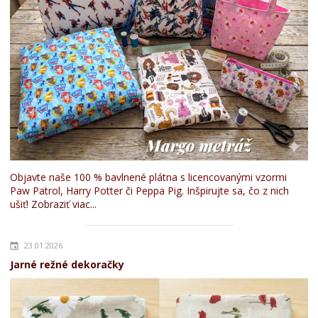
Objavte naše 100 % bavlnené plátna s licencovanými vzormi
Paw Patrol, Harry Potter či Peppa Pig. Inšpirujte sa, čo z nich
ušiť!
Zobraziť viac...
23.01.2026
Jarné režné dekoračky