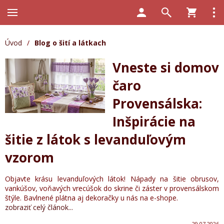
Úvod
/
Blog o šití a látkach
Vneste si domov
čaro
Provensálska:
Inšpirácie na
šitie z látok s levanduľovým
vzorom
Objavte krásu levanduľových látok! Nápady na šitie obrusov,
vankúšov, voňavých vrecúšok do skrine či záster v provensálskom
štýle. Bavlnené plátna aj dekoračky u nás na e-shope.
zobraziť celý článok...
29.07.2026