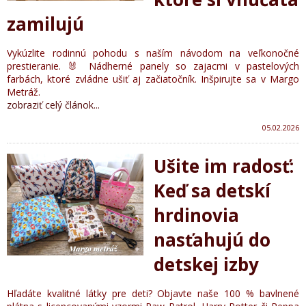
zamilujú
Vykúzlite rodinnú pohodu s naším návodom na veľkonočné
prestieranie. 🐰 Nádherné panely so zajacmi v pastelových
farbách, ktoré zvládne ušiť aj začiatočník. Inšpirujte sa v Margo
Metráž.
zobraziť celý článok...
05.02.2026
Ušite im radosť:
Keď sa detskí
hrdinovia
nasťahujú do
detskej izby
Hľadáte kvalitné látky pre deti? Objavte naše 100 % bavlnené