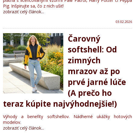
plátna s licencovanými vzormi Paw Patrol, Harry Potter či Peppa
Pig. Inšpirujte sa, čo z nich ušiť!
zobraziť celý článok...
03.02.2026
Čarovný
softshell: Od
zimných
mrazov až po
prvé jarné lúče
(A prečo ho
teraz kúpite najvýhodnejšie!)
Výhody a benefity softshellov. Nádherné ukážky hotových
modelov.
zobraziť celý článok...