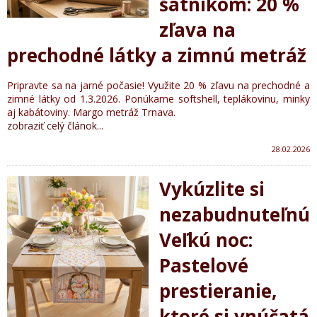
šatníkom: 20 %
zľava na
prechodné látky a zimnú metráž
Pripravte sa na jarné počasie! Využite 20 % zľavu na prechodné a
zimné látky od 1.3.2026. Ponúkame softshell, teplákovinu, minky
aj kabátoviny. Margo metráž Trnava.
zobraziť celý článok...
28.02.2026
Vykúzlite si
nezabudnuteľnú
Veľkú noc:
Pastelové
prestieranie,
ktoré si vnúčatá