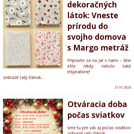
dekoračných
látok: Vneste
prírodu do
svojho domova
s Margo metráž
Pripravte sa na jar s nami – šitie
ešte nikdy nebolo také
inšpiratívne!
zobraziť celý článok...
21.01.2026
Otváracia doba
počas sviatkov
sme tu pre vás aj počas sviatkov
zobraziť celý článok...