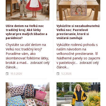
Ušite deťom na Veľkú noc
Vykúzlite si nezabudnuteľnú
tradičný kroj: Aké látky
Veľkú noc: Pastelové
vybrať pre malých šibačov a
prestieranie, ktoré si
parádnice?
vnúčatá zamilujú
Chystáte sa ušiť deťom na
Vykúzlite rodinnú pohodu s
Veľkú noc tradičný kroj?
naším návodom na
Poradíme vám, ako
veľkonočné prestieranie. 🐰
skombinovať folklórne látky,
Nádherné panely so zajacmi
brokát a mad...
zobraziť celý
v pastelovýc...
zobraziť celý
článok...
článok...
10.3.2026
5.2.2026