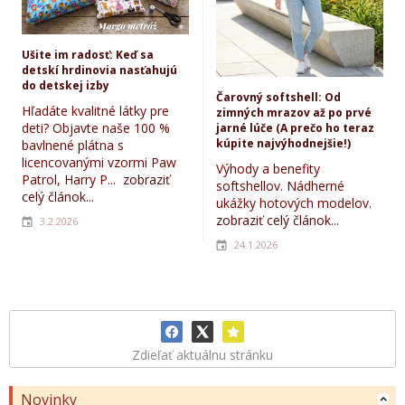
Ušite im radosť: Keď sa
detskí hrdinovia nasťahujú
do detskej izby
Čarovný softshell: Od
Hľadáte kvalitné látky pre
zimných mrazov až po prvé
deti? Objavte naše 100 %
jarné lúče (A prečo ho teraz
kúpite najvýhodnejšie!)
bavlnené plátna s
licencovanými vzormi Paw
Výhody a benefity
Patrol, Harry P...
zobraziť
softshellov. Nádherné
celý článok...
ukážky hotových modelov.
zobraziť celý článok...
3.2.2026
24.1.2026
Zdieľať aktuálnu stránku
Novinky