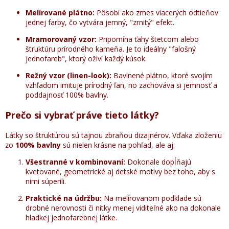
Melírované plátno:
Pôsobí ako zmes viacerých odtieňov
jednej farby, čo vytvára jemný, "zrnitý" efekt.
Mramorovaný vzor:
Pripomína ťahy štetcom alebo
štruktúru prírodného kameňa. Je to ideálny "falošný
jednofareb", ktorý oživí každý kúsok.
Režný vzor (linen-look):
Bavlnené plátno, ktoré svojím
vzhľadom imituje prírodný ľan, no zachováva si jemnosť a
poddajnosť 100% bavlny.
Prečo si vybrať práve tieto látky?
Látky so štruktúrou sú tajnou zbraňou dizajnérov. Vďaka zloženiu
zo
100% bavlny
sú nielen krásne na pohľad, ale aj:
Všestranné v kombinovaní:
Dokonale dopĺňajú
kvetované, geometrické aj detské motívy bez toho, aby s
nimi súperili.
Praktické na údržbu:
Na melírovanom podklade sú
drobné nerovnosti či nitky menej viditeľné ako na dokonale
hladkej jednofarebnej látke.