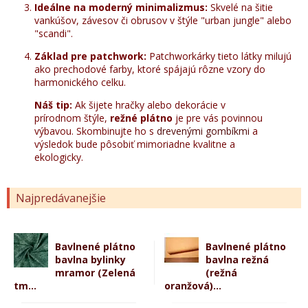
Ideálne na moderný minimalizmus:
Skvelé na šitie
vankúšov, závesov či obrusov v štýle "urban jungle" alebo
"scandi".
Základ pre patchwork:
Patchworkárky tieto látky milujú
ako prechodové farby, ktoré spájajú rôzne vzory do
harmonického celku.
Náš tip:
Ak šijete hračky alebo dekorácie v
prírodnom štýle,
režné plátno
je pre vás povinnou
výbavou. Skombinujte ho s
drevenými gombíkmi
a
výsledok bude pôsobiť mimoriadne kvalitne a
ekologicky.
Najpredávanejšie
Bavlnené plátno
Bavlnené plátno
bavlna bylinky
bavlna režná
mramor (Zelená
(režná
tm...
oranžová)...