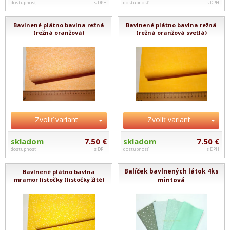
dostupnosť
s DPH
dostupnosť
s DPH
Bavlnené plátno bavlna režná
Bavlnené plátno bavlna režná
(režná oranžová)
(režná oranžová svetlá)
Zvoliť variant
Zvoliť variant
skladom
7.50 €
skladom
7.50 €
dostupnosť
s DPH
dostupnosť
s DPH
Balíček bavlnených látok 4ks
Bavlnené plátno bavlna
mramor lístočky (listočky žlté)
mintová