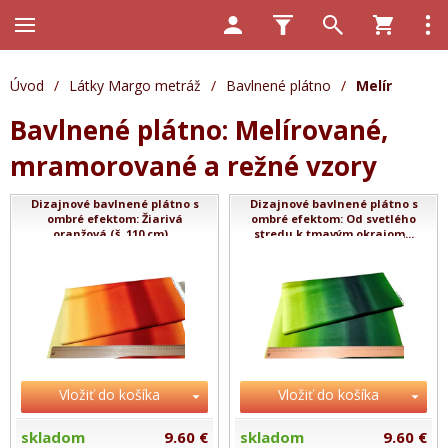
Úvod
/
Látky Margo metráž
/
Bavlnené plátno
/
Melír
Bavlnené plátno: Melírované,
mramorované a režné vzory
Dizajnové bavlnené plátno s
Dizajnové bavlnené plátno s
ombré efektom: Žiarivá
ombré efektom: Od svetlého
oranžová (š. 110 cm)...
stredu k tmavým okrajom...
Vložiť do košíka
Vložiť do košíka
skladom
9.60 €
skladom
9.60 €