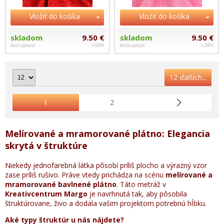
Vložiť do košíka
Vložiť do košíka
skladom
9.50 €
skladom
9.50 €
dostupnosť
s DPH
dostupnosť
s DPH
12 ďalších...
1
2
Melírované a mramorované plátno: Elegancia
skrytá v štruktúre
Niekedy jednofarebná látka pôsobí príliš plocho a výrazný vzor
zase príliš rušivo. Práve vtedy prichádza na scénu
melírované a
mramorované bavlnené plátno
. Táto metráž v
Kreativcentrum Margo
je navrhnutá tak, aby pôsobila
štruktúrovane, živo a dodala vašim projektom potrebnú hĺbku.
Aké typy štruktúr u nás nájdete?