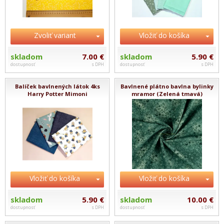
Zvoliť variant
Vložiť do košíka
skladom
7.00 €
skladom
5.90 €
dostupnosť
s DPH
dostupnosť
s DPH
Balíček bavlnených látok 4ks
Bavlnené plátno bavlna bylinky
Harry Potter Mimoni
mramor (Zelená tmavá)
Vložiť do košíka
Vložiť do košíka
skladom
5.90 €
skladom
10.00 €
dostupnosť
s DPH
dostupnosť
s DPH