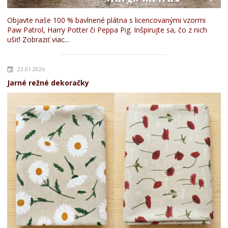
Objavte naše 100 % bavlnené plátna s licencovanými vzormi
Paw Patrol, Harry Potter či Peppa Pig. Inšpirujte sa, čo z nich
ušiť!
Zobraziť viac...
23.01.2026
Jarné režné dekoračky