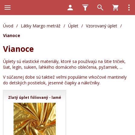
Úvod
/
Látky Margo metráž
/
Úplet
/
Vzorovaný úplet
/
Vianoce
Vianoce
Úplety sú elastické materiály, ktoré sa používajú na šitie tričiek,
šiat, legín, sukien, ľahkého domáceho oblečenia, pyžamiek, ...
V súčasnej dobe sú taktiež veľmi populárne vrkočové mantinely
do detských postielok, jesenné čiapky a nákrčníky.
Zlatý úplet fóliovaný - lamé