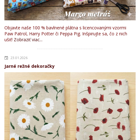
Objavte naše 100 % bavlnené plátna s licencovanými vzormi
Paw Patrol, Harry Potter či Peppa Pig. Inšpirujte sa, čo z nich
ušiť!
Zobraziť viac...
23.01.2026
Jarné režné dekoračky