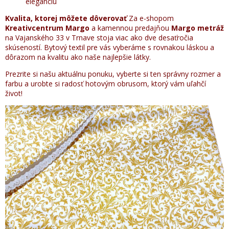
eleganciu
Kvalita, ktorej môžete dôverovať
Za e-shopom
Kreativcentrum Margo
a kamennou predajňou
Margo metráž
na Vajanského 33 v Trnave stoja viac ako dve desaťročia
skúseností. Bytový textil pre vás vyberáme s rovnakou láskou a
dôrazom na kvalitu ako naše najlepšie látky.
Prezrite si našu aktuálnu ponuku, vyberte si ten správny rozmer a
farbu a urobte si radosť hotovým obrusom, ktorý vám uľahčí
život!