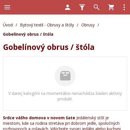
Úvod
/
Bytový textil - Obrusy a štóly
/
Obrusy
/
Gobelínový obrus / štóla
Gobelínový obrus / štóla
V danej kategórii sa momentálne nenachádza žiaden aktívny
produkt.
Srdce vášho domova v novom šate
Jedálenský stôl je
miestom, kde sa rodina stretáva pri dobrom jedle, spoločných
rozhovoroch a oslavách. Vdýchnite svojej jedálni alebo kuchyni