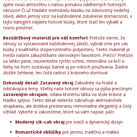
úplne novú atmosféru s našou ponukou nádherných hotových
obrusov! Či už hľadáte snehobielu klasiku na slávnostný nedeľný
obed, alebo jemný vzor na každodenné zútulnenie domácnosti, v
tejto kategórii nájdete hotové kúsky, ktoré stačí len vybalit a
rovno prestrieť.
Bezúdržbový materiál pre váš komfort
Pretože vieme, že
obrusy sú vystavované každodennej záťaži, vybrali sme pre vás
kúsky z kvalitného stopercentného polyesteru. Tento materiál je
medzi našimi zákazníčkami obrovským favoritom. Prečo? Pretože
sa ľahko perie, neuveriteľne rýchlo schne, minimálne sa krčí a
farby na ňom zostávajú žiarivé aj po rokoch používania. Žiadne
zložité žehlenie, len čistá radosť z krásneho domova!
Dokonalý detail: Zatavený okraj
Zabudnite na hrubé a
odstávajúce lemy. Všetky naše hotové obrusy sa pýšia precíznym
zataveným okrajom
, vďaka ktorému látka na stole krásne a
hladko splýva. Tento detail nielenže zabraňuje akémukoľvek
strapkaniu, ale dodáva prestieraniu mimoriadne elegantný a čistý
vzhľad. Vyberte si zakončenie, ktoré sa vám najviac páči:
Moderný cik-cak okraj
pre svieži a dynamický dizajn
Romantické oblúčiky
pre jemnú, tradičnú a mäkkú