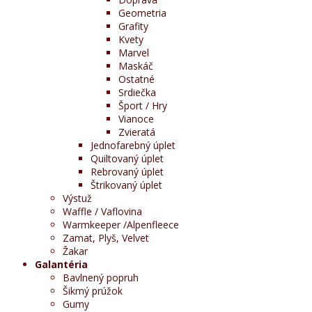
Geometria
Grafity
Kvety
Marvel
Maskáč
Ostatné
Srdiečka
Šport / Hry
Vianoce
Zvieratá
Jednofarebný úplet
Quiltovaný úplet
Rebrovaný úplet
Štrikovaný úplet
Výstuž
Waffle / Vaflovina
Warmkeeper /Alpenfleece
Zamat, Plyš, Velvet
Žakar
Galantéria
Bavlnený popruh
Šikmý prúžok
Gumy