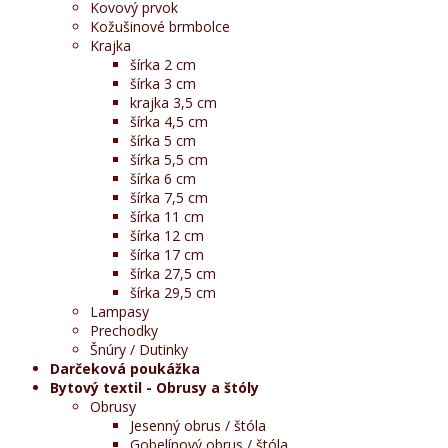
Kovový prvok
Kožušinové brmbolce
Krajka
šírka 2 cm
šírka 3 cm
krajka 3,5 cm
šírka 4,5 cm
šírka 5 cm
šírka 5,5 cm
šírka 6 cm
šírka 7,5 cm
šírka 11 cm
šírka 12 cm
šírka 17 cm
šírka 27,5 cm
šírka 29,5 cm
Lampasy
Prechodky
Šnúry / Dutinky
Darčeková poukážka
Bytový textil - Obrusy a štóly
Obrusy
Jesenný obrus / štóla
Gobelínový obrus / štóla