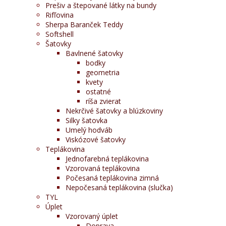
Prešiv a štepované látky na bundy
Rifľovina
Sherpa Baranček Teddy
Softshell
Šatovky
Bavlnené šatovky
bodky
geometria
kvety
ostatné
ríša zvierat
Nekrčivé šatovky a blúzkoviny
Silky šatovka
Umelý hodváb
Viskózové šatovky
Teplákovina
Jednofarebná teplákovina
Vzorovaná teplákovina
Počesaná teplákovina zimná
Nepočesaná teplákovina (slučka)
TYL
Úplet
Vzorovaný úplet
Doprava