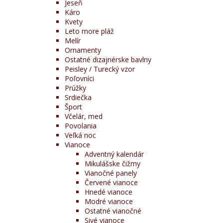
Jeseň
Káro
Kvety
Leto more pláž
Melír
Ornamenty
Ostatné dizajnérske bavlny
Peisley / Turecký vzor
Poľovníci
Prúžky
Srdiečka
Šport
Včelár, med
Povolania
Veľká noc
Vianoce
Adventný kalendár
Mikulášske čižmy
Vianočné panely
Červené vianoce
Hnedé vianoce
Modré vianoce
Ostatné vianočné
Sivé vianoce