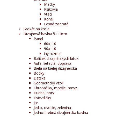
Mačky
Psíkovia
Vtáci
Kone
Lesné zvieratá
Brokát na kroje
Dizajnová bavlna š.110cm
Panel
60x110
90x110
iný rozmer
Balíček dizajnérskych látok
Autá, lietadlá, doprava
Biela na bielej dizajnérska
Bodky
Detské
Geometrický vzor
Chrobáčiky, motýle, hmyz
Hudba, noty
Hviezdičky
Jar
Jedlo, ovocie, zelenina
Jednofarebná dizajnérska bavlna