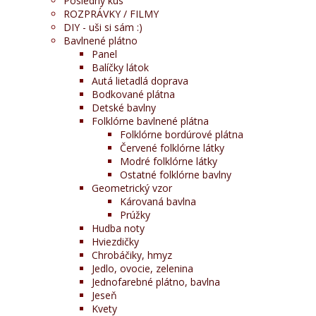
Posledný kus
ROZPRÁVKY / FILMY
DIY - uši si sám :)
Bavlnené plátno
Panel
Balíčky látok
Autá lietadlá doprava
Bodkované plátna
Detské bavlny
Folklórne bavlnené plátna
Folklórne bordúrové plátna
Červené folklórne látky
Modré folklórne látky
Ostatné folklórne bavlny
Geometrický vzor
Károvaná bavlna
Prúžky
Hudba noty
Hviezdičky
Chrobáčiky, hmyz
Jedlo, ovocie, zelenina
Jednofarebné plátno, bavlna
Jeseň
Kvety