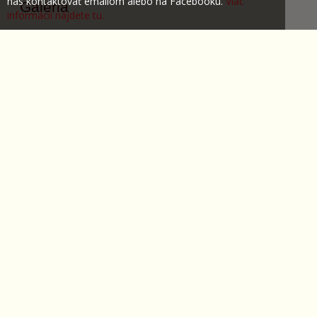
nás kontaktovať emailom alebo na Facebooku.
Viac
Galéria
informácií nájdete tu.
Všetko o nákupe
Obchodné podmienky
Ochrana súkromia
Môj profil
Košík
Objednávky
Nastavenie účtu
Reklamácie