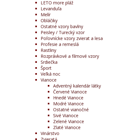
LETO more pláž
Levanduľa
Melír
Obláčiky
Ostatné vzory bavlny
Peisley / Turecký vzor
Poľovnícke vzory zvierat a lesa
Profesie a remeslá
Rastliny
Rozprávkové a filmové vzory
Srdiečka
Šport
Veľká noc
Vianoce
Adventný kalendár látky
Červené Vianoce
Hnedé Vianoce
Modré Vianoce
Ostatné vianočné
Sivé Vianoce
Zelené Vianoce
Zlaté Vianoce
Vinárstvo
Zvieratá