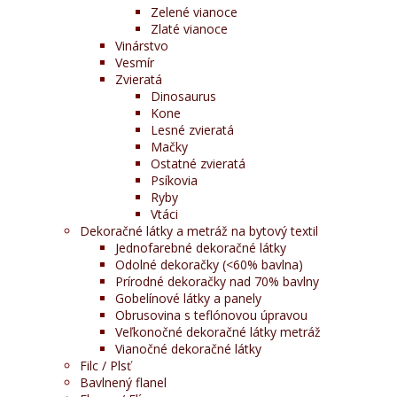
Zelené vianoce
Zlaté vianoce
Vinárstvo
Vesmír
Zvieratá
Dinosaurus
Kone
Lesné zvieratá
Mačky
Ostatné zvieratá
Psíkovia
Ryby
Vtáci
Dekoračné látky a metráž na bytový textil
Jednofarebné dekoračné látky
Odolné dekoračky (<60% bavlna)
Prírodné dekoračky nad 70% bavlny
Gobelínové látky a panely
Obrusovina s teflónovou úpravou
Veľkonočné dekoračné látky metráž
Vianočné dekoračné látky
Filc / Plsť
Bavlnený flanel