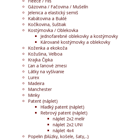
Fleece / Flís
Gázovina / Fačovina / Mušelín
Jelenica a elastický semiš
Kabátovina a Buklé
Kočíkovina, šuštiak
Kostýmovka / Oblekovka
Jednofarebné oblekovky a kostýmovky
Kárované kostýmovky a oblekovky
Koženka a ekokoža
Kožušina, Velboa
Krajka Čipka
Ľan a ľanové zmesi
Látky na vyšívanie
Lurex
Madeira
Manchester
Minky
Patent (náplet)
Hladký patent (náplet)
Rebrový patent (náplet)
náplet 2x2 melír
náplet 2x2 UNI
náplet 4x4
Popelin (blúzky, košele, šaty,..)