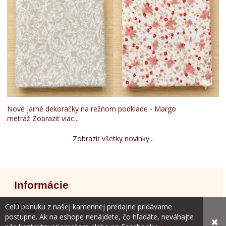
Nové jarné dekoračky na režnom podklade - Margo
metráž
Zobraziť viac...
Zobraziť všetky novinky...
Informácie
Blog
Celú ponuku z našej kamennej predajne pridávame
postupne. Ak na eshope nenájdete, čo hľadáte, neváhajte
✖