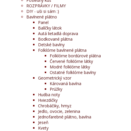
Posledný kus
ROZPRÁVKY / FILMY
DIY - uši si sám :)
Bavlnené plátno
Panel
Balíčky látok
Autá lietadlá doprava
Bodkované plátna
Detské bavlny
Folklórne bavlnené plátna
Folklórne bordúrové plátna
Červené folklórne látky
Modré folklórne látky
Ostatné folklórne bavlny
Geometrický vzor
Károvaná bavlna
Prúžky
Hudba noty
Hviezdičky
Chrobáčiky, hmyz
Jedlo, ovocie, zelenina
Jednofarebné plátno, bavlna
Jeseň
Kvety