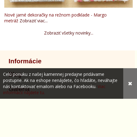
Nové jarné dekoračky na režnom podklade - Margo
metráž
Zobraziť viac...
Zobraziť všetky novinky...
Informácie
Blog
Celú ponuku z našej kamennej predajne pridávame
postupne. Ak na eshope nenájdete, čo hľadáte, neváhajte
✖
nás kontaktovať emailom alebo na Facebooku.
Viac
Galéria
informácií nájdete tu.
Všetko o nákupe
Obchodné podmienky
Ochrana súkromia