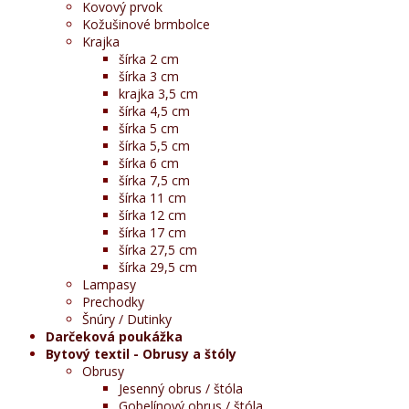
Kovový prvok
Kožušinové brmbolce
Krajka
šírka 2 cm
šírka 3 cm
krajka 3,5 cm
šírka 4,5 cm
šírka 5 cm
šírka 5,5 cm
šírka 6 cm
šírka 7,5 cm
šírka 11 cm
šírka 12 cm
šírka 17 cm
šírka 27,5 cm
šírka 29,5 cm
Lampasy
Prechodky
Šnúry / Dutinky
Darčeková poukážka
Bytový textil - Obrusy a štóly
Obrusy
Jesenný obrus / štóla
Gobelínový obrus / štóla