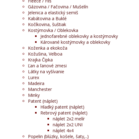
Fleece / Flís
Gázovina / Fačovina / Mušelín
Jelenica a elastický semiš
Kabátovina a Buklé
Kočíkovina, šuštiak
Kostýmovka / Oblekovka
Jednofarebné oblekovky a kostýmovky
Kárované kostýmovky a oblekovky
Koženka a ekokoža
Kožušina, Velboa
Krajka Čipka
Ľan a ľanové zmesi
Látky na vyšívanie
Lurex
Madeira
Manchester
Minky
Patent (náplet)
Hladký patent (náplet)
Rebrový patent (náplet)
náplet 2x2 melír
náplet 2x2 UNI
náplet 4x4
Popelin (blúzky, košele, šaty,..)