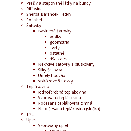
Prešiv a štepované látky na bundy
Rifľovina
Sherpa Baranček Teddy
Softshell
Šatovky
Bavlnené šatovky
bodky
geometria
kvety
ostatné
ríša zvierat
Nekrčivé šatovky a blúzkoviny
Silky šatovka
Umelý hodváb
Viskózové šatovky
Teplákovina
Jednofarebná teplákovina
Vzorovaná teplákovina
Počesaná teplákovina zimná
Nepočesaná teplákovina (slučka)
TYL
Úplet
Vzorovaný úplet
Doprava