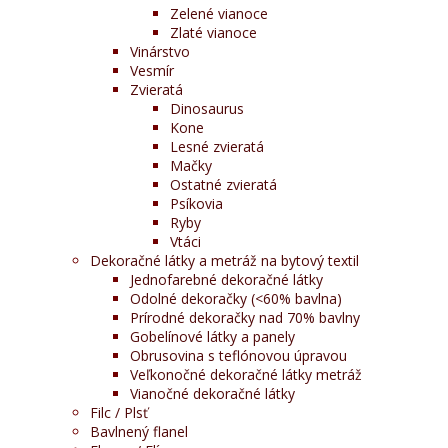
Zelené vianoce
Zlaté vianoce
Vinárstvo
Vesmír
Zvieratá
Dinosaurus
Kone
Lesné zvieratá
Mačky
Ostatné zvieratá
Psíkovia
Ryby
Vtáci
Dekoračné látky a metráž na bytový textil
Jednofarebné dekoračné látky
Odolné dekoračky (<60% bavlna)
Prírodné dekoračky nad 70% bavlny
Gobelínové látky a panely
Obrusovina s teflónovou úpravou
Veľkonočné dekoračné látky metráž
Vianočné dekoračné látky
Filc / Plsť
Bavlnený flanel