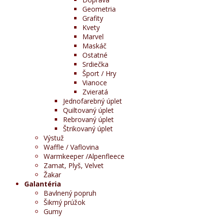
Geometria
Grafity
Kvety
Marvel
Maskáč
Ostatné
Srdiečka
Šport / Hry
Vianoce
Zvieratá
Jednofarebný úplet
Quiltovaný úplet
Rebrovaný úplet
Štrikovaný úplet
Výstuž
Waffle / Vaflovina
Warmkeeper /Alpenfleece
Zamat, Plyš, Velvet
Žakar
Galantéria
Bavlnený popruh
Šikmý prúžok
Gumy