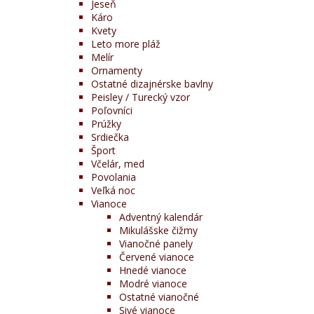
Jeseň
Káro
Kvety
Leto more pláž
Melír
Ornamenty
Ostatné dizajnérske bavlny
Peisley / Turecký vzor
Poľovníci
Prúžky
Srdiečka
Šport
Včelár, med
Povolania
Veľká noc
Vianoce
Adventný kalendár
Mikulášske čižmy
Vianočné panely
Červené vianoce
Hnedé vianoce
Modré vianoce
Ostatné vianočné
Sivé vianoce