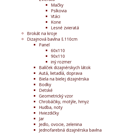
Mačky
Psíkovia
Vtáci
Kone
Lesné zvieratá
Brokát na kroje
Dizajnová bavlna š.110cm
Panel
60x110
90x110
iný rozmer
Balíček dizajnérskych látok
Autá, lietadlá, doprava
Biela na bielej dizajnérska
Bodky
Detské
Geometrický vzor
Chrobáčiky, motýle, hmyz
Hudba, noty
Hviezdičky
Jar
Jedlo, ovocie, zelenina
Jednofarebná dizajnérska bavlna