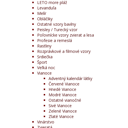
LETO more pláž
Levanduľa
Melír
Obláčiky
Ostatné vzory bavlny
Peisley / Turecký vzor
Poľovnícke vzory zvierat a lesa
Profesie a remeslá
Rastliny
Rozprávkové a filmové vzory
Srdiečka
Šport
Veľká noc
Vianoce
Adventný kalendár látky
Červené Vianoce
Hnedé Vianoce
Modré Vianoce
Ostatné vianočné
Sivé Vianoce
Zelené Vianoce
Zlaté Vianoce
Vinárstvo
Zvieratá