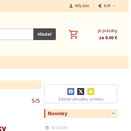
Môj účet
EUR
je prázdny
Hľadať
za 0.00 €
Zdieľať aktuálnu stránku
5
/
5
Novinky
ky
18.03.2026