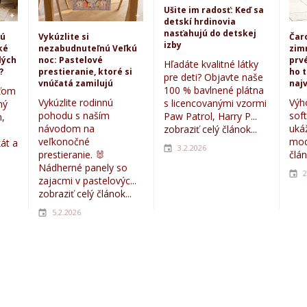
Ušite im radosť: Keď sa
detskí hrdinovia
nasťahujú do detskej
kú
Vykúzlite si
Čar
izby
ké
nezabudnuteľnú Veľkú
zim
lých
noc: Pastelové
prvé
Hľadáte kvalitné látky
?
prestieranie, ktoré si
ho 
pre deti? Objavte naše
vnúčatá zamilujú
najv
100 % bavlnené plátna
eťom
Vykúzlite rodinnú
Výh
s licencovanými vzormi
ný
pohodu s naším
sof
Paw Patrol, Harry P...
,
návodom na
uká
zobraziť celý článok...
veľkonočné
mod
kát a
3.2.2026
prestieranie. 🐰
člán
Nádherné panely so
2
zajacmi v pastelovýc...
zobraziť celý článok...
5.2.2026