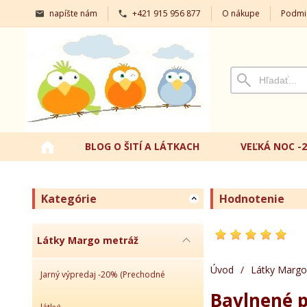
napíšte nám
+421 915 956 877
O nákupe
Podmi
BLOG O ŠITÍ A LÁTKACH
VEĽKÁ NOC -
Kategórie
Hodnotenie
Látky Margo metráž
Úvod
/
Látky Margo
Jarný výpredaj -20% (Prechodné
Bavlnené p