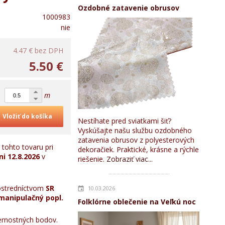
Ozdobné zatavenie obrusov
1000983
nie
4.47 €
bez DPH
5.50 €
m
Vložiť do košíka
Nestíhate pred sviatkami šiť?
Vyskúšajte našu službu ozdobného
zatavenia obrusov z polyesterových
tohto tovaru pri
dekoračiek. Praktické, krásne a rýchle
ni
12.8.2026
v
riešenie.
Zobraziť viac...
stredníctvom
SR
10.03.2026
manipulačný popl.
Folklórne oblečenie na Veľkú noc
rnostných bodov.