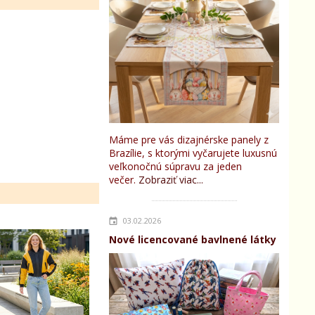
Máme pre vás dizajnérske panely z
Brazílie, s ktorými vyčarujete luxusnú
veľkonočnú súpravu za jeden
večer.
Zobraziť viac...
03.02.2026
Nové licencované bavlnené látky