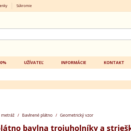
enky
Súkromie
20%
UŽÍVATEĽ
INFORMÁCIE
KONTAKT
 metráž
/
Bavlnené plátno
/
Geometrický vzor
látno bavlna trojuholníky a strieš