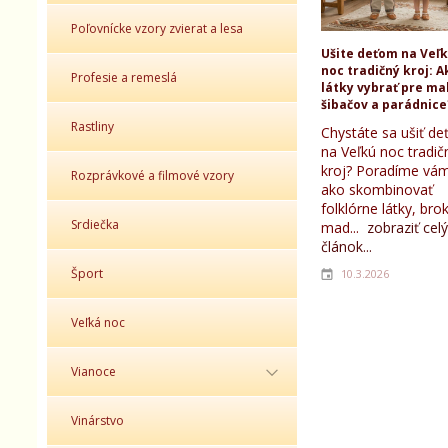
Poľovnícke vzory zvierat a lesa
Ušite deťom na Veľ
noc tradičný kroj: A
Profesie a remeslá
látky vybrať pre ma
šibačov a parádnice
Rastliny
Chystáte sa ušiť d
na Veľkú noc tradič
kroj? Poradíme vám
Rozprávkové a filmové vzory
ako skombinovať
folklórne látky, bro
Srdiečka
mad...
zobraziť celý
článok...
Šport
10.3.2026
Veľká noc
Vianoce
Vinárstvo