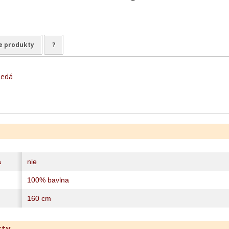
e produkty
?
nedá
a
nie
100% bavlna
160 cm
kty