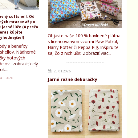
ovný softshell: Od
ných mrazov až po
 jarné lúče (A prečo
teraz kúpite
Objavte naše 100 % bavlnené plátna
ýhodnejšie!)
s licencovanými vzormi Paw Patrol,
ody a benefity
Harry Potter či Peppa Pig. Inšpirujte
tshellov. Nádherné
sa, čo z nich ušiť!
Zobraziť viac...
žky hotových
elov.
zobraziť celý
ok...
23.01.2026
4.1.2026
Jarné režné dekoračky