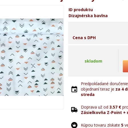
ID produktu
Dizajnérska bavlna
Cena s DPH
skladom
Predpokladané doručenie 
objednaní teraz je
za 4 d
streda
Doprava už od
3.57 €
pro
Zásielkovňa Z-Point + 
Kúpou tovaru získate
5
ve