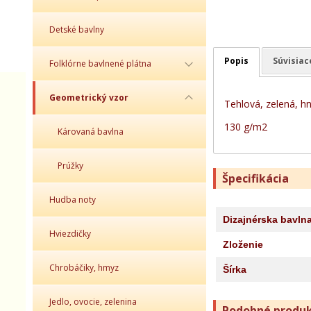
Detské bavlny
Popis
Súvisiac
Folklórne bavlnené plátna
Geometrický vzor
Tehlová, zelená, h
130 g/m2
Károvaná bavlna
Prúžky
Špecifikácia
Hudba noty
Dizajnérska bavln
Hviezdičky
Zloženie
Chrobáčiky, hmyz
Šírka
Jedlo, ovocie, zelenina
Podobné produ