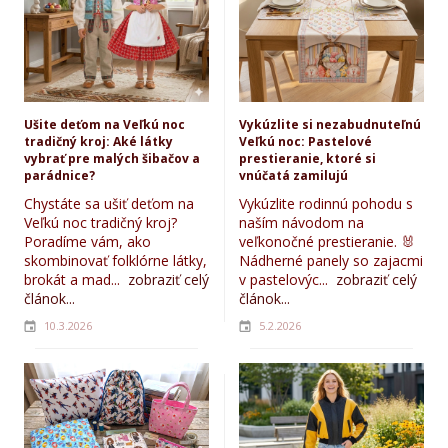
Ušite deťom na Veľkú noc
Vykúzlite si nezabudnuteľnú
tradičný kroj: Aké látky
Veľkú noc: Pastelové
vybrať pre malých šibačov a
prestieranie, ktoré si
parádnice?
vnúčatá zamilujú
Chystáte sa ušiť deťom na
Vykúzlite rodinnú pohodu s
Veľkú noc tradičný kroj?
naším návodom na
Poradíme vám, ako
veľkonočné prestieranie. 🐰
skombinovať folklórne látky,
Nádherné panely so zajacmi
brokát a mad...
zobraziť celý
v pastelovýc...
zobraziť celý
článok...
článok...
10.3.2026
5.2.2026