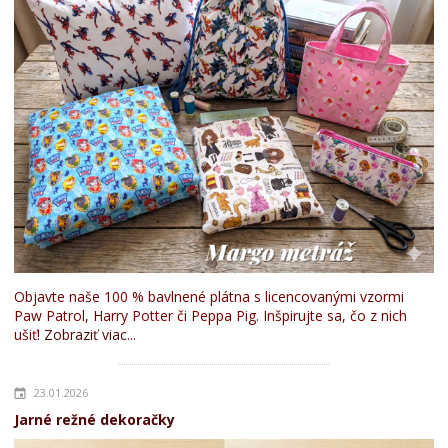
Objavte naše 100 % bavlnené plátna s licencovanými vzormi
Paw Patrol, Harry Potter či Peppa Pig. Inšpirujte sa, čo z nich
ušiť!
Zobraziť viac...
23.01.2026
Jarné režné dekoračky