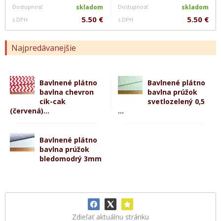
Dostupnosť
skladom
Dostupnosť
skladom
5.50 €
5.50 €
s DPH
s DPH
Najpredávanejšie
Bavlnené plátno
Bavlnené plátno
bavlna chevron
bavlna prúžok
cik-cak
svetlozelený 0,5
(červená)...
...
Bavlnené plátno
bavlna prúžok
bledomodrý 3mm
Zdieľať aktuálnu stránku