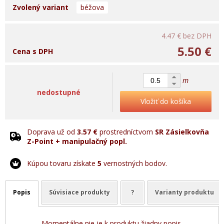
Zvolený variant
béžova
4.47 €
bez DPH
5.50 €
Cena s DPH
m
nedostupné
Vložiť do košíka
Doprava už od
3.57 €
prostredníctvom
SR Zásielkovňa
Z-Point + manipulačný popl.
Kúpou tovaru získate
5
vernostných bodov.
Popis
Súvisiace produkty
?
Varianty produktu
Momentálne nie je k produktu žiadny popis.