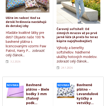
Ušite im radosť: Keď sa
detskí hrdinovia nasťahujú
do detskej izby
Čarovný softshell: Od
Hľadáte kvalitné látky pre
zimných mrazov až po prvé
deti? Objavte naše 100 %
jarné lúče (A prečo ho teraz
kúpite najvýhodnejšie!)
bavlnené plátna s
licencovanými vzormi Paw
Výhody a benefity
Patrol, Harry P...
zobraziť
softshellov. Nádherné
celý článok...
ukážky hotových modelov.
zobraziť celý článok...
3.2.2026
24.1.2026
Bavlnené
Bavlnené
NOVINKA
NOVINKA
plátno – Biele
plátno –
bodky 3 mm
Levanduľové
(fialový
kytičky a
podk...
vetvičky...