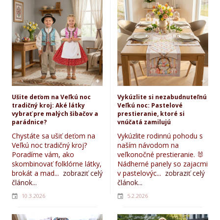
Ušite deťom na Veľkú noc
Vykúzlite si nezabudnuteľnú
tradičný kroj: Aké látky
Veľkú noc: Pastelové
vybrať pre malých šibačov a
prestieranie, ktoré si
parádnice?
vnúčatá zamilujú
Chystáte sa ušiť deťom na
Vykúzlite rodinnú pohodu s
Veľkú noc tradičný kroj?
naším návodom na
Poradíme vám, ako
veľkonočné prestieranie. 🐰
skombinovať folklórne látky,
Nádherné panely so zajacmi
brokát a mad...
zobraziť celý
v pastelovýc...
zobraziť celý
článok...
článok...
10.3.2026
5.2.2026