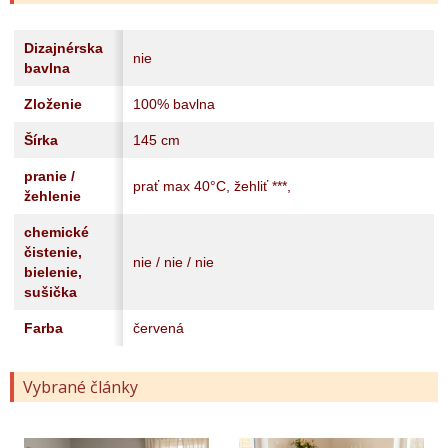
Dizajnérska
nie
bavlna
Zloženie
100% bavlna
Šírka
145 cm
pranie /
prať max 40°C, žehliť ***,
žehlenie
chemické
čistenie,
nie / nie / nie
bielenie,
sušička
Farba
červená
Vybrané články