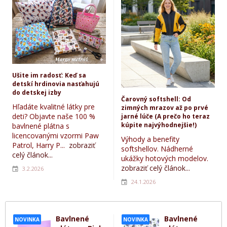
Ušite im radosť: Keď sa
detskí hrdinovia nasťahujú
do detskej izby
Čarovný softshell: Od
Hľadáte kvalitné látky pre
zimných mrazov až po prvé
deti? Objavte naše 100 %
jarné lúče (A prečo ho teraz
kúpite najvýhodnejšie!)
bavlnené plátna s
licencovanými vzormi Paw
Výhody a benefity
Patrol, Harry P...
zobraziť
softshellov. Nádherné
celý článok...
ukážky hotových modelov.
zobraziť celý článok...
3.2.2026
24.1.2026
Bavlnené
Bavlnené
NOVINKA
NOVINKA