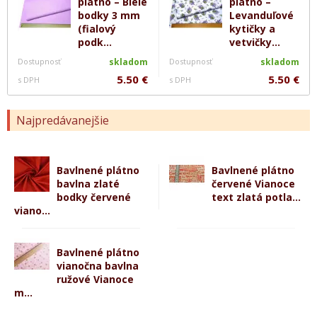
plátno – Biele
plátno –
bodky 3 mm
Levanduľové
(fialový
kytičky a
podk...
vetvičky...
Dostupnosť
skladom
Dostupnosť
skladom
5.50 €
5.50 €
s DPH
s DPH
Najpredávanejšie
Bavlnené plátno
Bavlnené plátno
bavlna zlaté
červené Vianoce
bodky červené
text zlatá potla...
viano...
Bavlnené plátno
vianočna bavlna
ružové Vianoce
m...