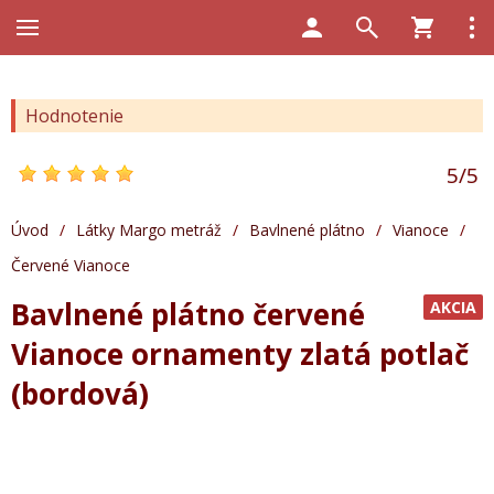
Hodnotenie
5
/
5
Úvod
/
Látky Margo metráž
/
Bavlnené plátno
/
Vianoce
/
Červené Vianoce
Bavlnené plátno červené
AKCIA
Vianoce ornamenty zlatá potlač
(bordová)