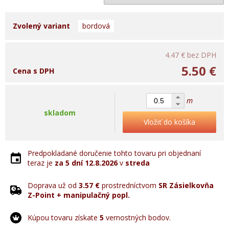
Zvolený variant
bordová
4.47 €
bez DPH
5.50 €
Cena s DPH
m
skladom
Vložiť do košíka
Predpokladané doručenie tohto tovaru pri objednaní
teraz je
za 5 dní
12.8.2026
v
streda
Doprava už od
3.57 €
prostredníctvom
SR Zásielkovňa
Z-Point + manipulačný popl.
Kúpou tovaru získate
5
vernostných bodov.