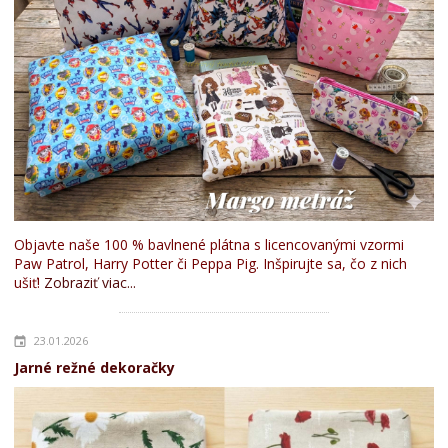
Objavte naše 100 % bavlnené plátna s licencovanými vzormi
Paw Patrol, Harry Potter či Peppa Pig. Inšpirujte sa, čo z nich
ušiť!
Zobraziť viac...
23.01.2026
Jarné režné dekoračky