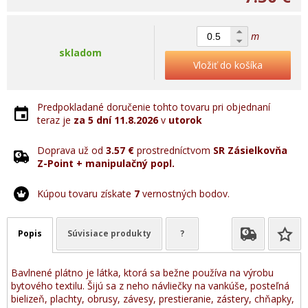
m
skladom
Vložiť do košíka
Predpokladané doručenie tohto tovaru pri objednaní
teraz je
za 5 dní
11.8.2026
v
utorok
Doprava už od
3.57 €
prostredníctvom
SR Zásielkovňa
Z-Point + manipulačný popl.
Kúpou tovaru získate
7
vernostných bodov.
Popis
Súvisiace produkty
?
Bavlnené plátno je látka, ktorá sa bežne používa na výrobu
bytového textilu. Šijú sa z neho návliečky na vankúše, posteľná
bielizeň, plachty, obrusy, závesy, prestieranie, zástery, chňapky,