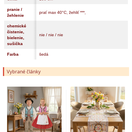
pranie /
prať max 40°C, žehliť ***,
žehlenie
chemické
čistenie,
nie / nie / nie
bielenie,
sušička
Farba
šedá
Vybrané články