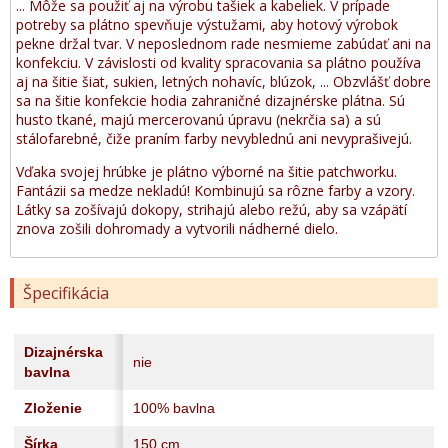
... Môže sa použiť aj na výrobu tašiek a kabeliek. V prípade
potreby sa plátno spevňuje výstužami, aby hotový výrobok
pekne držal tvar. V neposlednom rade nesmieme zabúdať ani na
konfekciu. V závislosti od kvality spracovania sa plátno používa
aj na šitie šiat, sukien, letných nohavíc, blúzok, ... Obzvlášť dobre
sa na šitie konfekcie hodia zahraničné dizajnérske plátna. Sú
husto tkané, majú mercerovanú úpravu (nekrčia sa) a sú
stálofarebné, čiže praním farby nevyblednú ani nevyprašivejú.
Vďaka svojej hrúbke je plátno výborné na šitie patchworku.
Fantázii sa medze nekladú! Kombinujú sa rôzne farby a vzory.
Látky sa zošívajú dokopy, strihajú alebo režú, aby sa vzápätí
znova zošili dohromady a vytvorili nádherné dielo.
Špecifikácia
Dizajnérska
nie
bavlna
Zloženie
100% bavlna
Šírka
150 cm