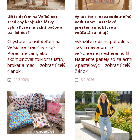
Ušite deťom na Veľkú noc
Vykúzlite si nezabudnuteľnú
tradičný kroj: Aké látky
Veľkú noc: Pastelové
vybrať pre malých šibačov a
prestieranie, ktoré si
parádnice?
vnúčatá zamilujú
Chystáte sa ušiť deťom na
Vykúzlite rodinnú pohodu s
Veľkú noc tradičný kroj?
naším návodom na
Poradíme vám, ako
veľkonočné prestieranie. 🐰
skombinovať folklórne látky,
Nádherné panely so zajacmi
brokát a mad...
zobraziť celý
v pastelovýc...
zobraziť celý
článok...
článok...
10.3.2026
5.2.2026