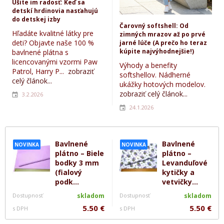
Ušite im radosť: Keď sa
detskí hrdinovia nasťahujú
do detskej izby
Čarovný softshell: Od
Hľadáte kvalitné látky pre
zimných mrazov až po prvé
deti? Objavte naše 100 %
jarné lúče (A prečo ho teraz
kúpite najvýhodnejšie!)
bavlnené plátna s
licencovanými vzormi Paw
Výhody a benefity
Patrol, Harry P...
zobraziť
softshellov. Nádherné
celý článok...
ukážky hotových modelov.
zobraziť celý článok...
3.2.2026
24.1.2026
Bavlnené
Bavlnené
NOVINKA
NOVINKA
plátno – Biele
plátno –
bodky 3 mm
Levanduľové
(fialový
kytičky a
podk...
vetvičky...
Dostupnosť
skladom
Dostupnosť
skladom
5.50 €
5.50 €
s DPH
s DPH