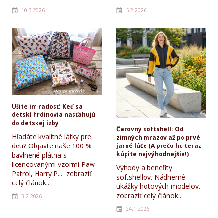
10.3.2026
5.2.2026
Ušite im radosť: Keď sa
detskí hrdinovia nasťahujú
do detskej izby
Čarovný softshell: Od
Hľadáte kvalitné látky pre
zimných mrazov až po prvé
deti? Objavte naše 100 %
jarné lúče (A prečo ho teraz
kúpite najvýhodnejšie!)
bavlnené plátna s
licencovanými vzormi Paw
Výhody a benefity
Patrol, Harry P...
zobraziť
softshellov. Nádherné
celý článok...
ukážky hotových modelov.
zobraziť celý článok...
3.2.2026
24.1.2026