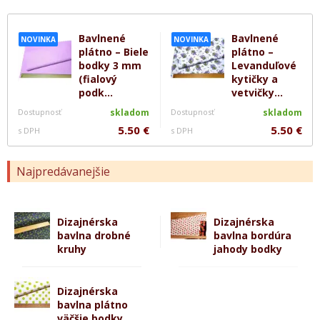
Bavlnené
Bavlnené
NOVINKA
NOVINKA
plátno – Biele
plátno –
bodky 3 mm
Levanduľové
(fialový
kytičky a
podk...
vetvičky...
Dostupnosť
skladom
Dostupnosť
skladom
5.50 €
5.50 €
s DPH
s DPH
Najpredávanejšie
Dizajnérska
Dizajnérska
bavlna drobné
bavlna bordúra
kruhy
jahody bodky
Dizajnérska
bavlna plátno
väčšie bodky