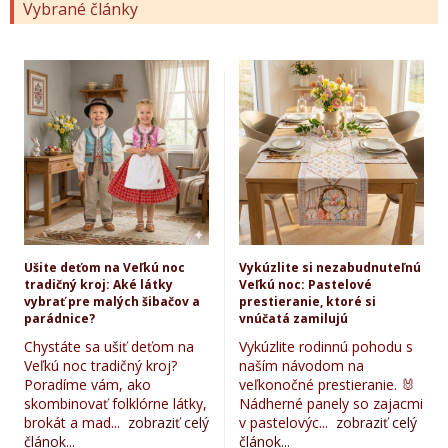
Vybrané články
Ušite deťom na Veľkú noc
Vykúzlite si nezabudnuteľnú
tradičný kroj: Aké látky
Veľkú noc: Pastelové
vybrať pre malých šibačov a
prestieranie, ktoré si
parádnice?
vnúčatá zamilujú
Chystáte sa ušiť deťom na
Vykúzlite rodinnú pohodu s
Veľkú noc tradičný kroj?
naším návodom na
Poradíme vám, ako
veľkonočné prestieranie. 🐰
skombinovať folklórne látky,
Nádherné panely so zajacmi
brokát a mad...
zobraziť celý
v pastelovýc...
zobraziť celý
článok...
článok...