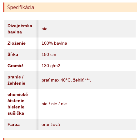
Špecifikácia
Dizajnérska
nie
bavlna
Zloženie
100% bavlna
Šírka
150 cm
Gramáž
130 g/m2
pranie /
prať max 40°C, žehliť ***,
žehlenie
chemické
čistenie,
nie / nie / nie
bielenie,
sušička
Farba
oranžová