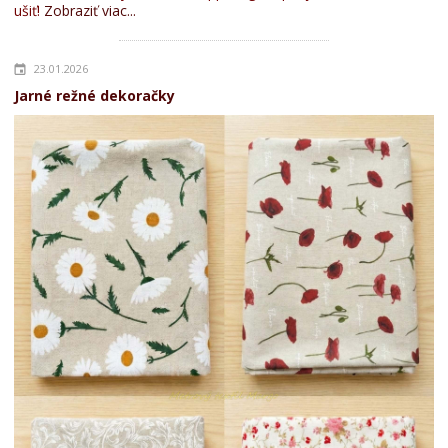
ušiť!
Zobraziť viac...
23.01.2026
Jarné režné dekoračky