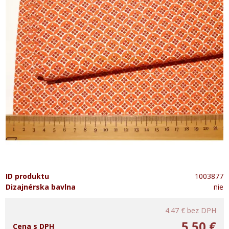
ID produktu
1003877
Dizajnérska bavlna
nie
4.47 €
bez DPH
5.50 €
Cena s DPH