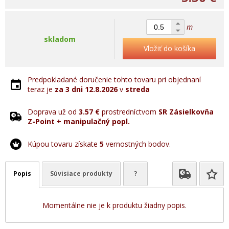
m
skladom
Vložiť do košíka
Predpokladané doručenie tohto tovaru pri objednaní
teraz je
za 3 dni
12.8.2026
v
streda
Doprava už od
3.57 €
prostredníctvom
SR Zásielkovňa
Z-Point + manipulačný popl.
Kúpou tovaru získate
5
vernostných bodov.
Popis
Súvisiace produkty
?
Momentálne nie je k produktu žiadny popis.