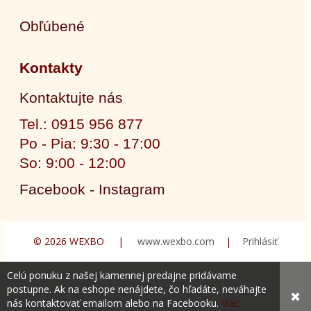
Obľúbené
Kontakty
Kontaktujte nás
Tel.: 0915 956 877
Po - Pia: 9:30 - 17:00
So: 9:00 - 12:00
Facebook - Instagram
© 2026 WEXBO |
www.wexbo.com
|
Prihlásiť
Celú ponuku z našej kamennej predajne pridávame
postupne. Ak na eshope nenájdete, čo hľadáte, neváhajte
✖
nás kontaktovať emailom alebo na Facebooku.
Viac