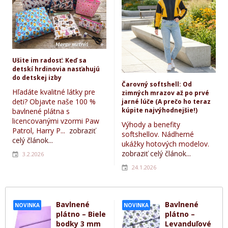
Ušite im radosť: Keď sa
detskí hrdinovia nasťahujú
do detskej izby
Čarovný softshell: Od
Hľadáte kvalitné látky pre
zimných mrazov až po prvé
deti? Objavte naše 100 %
jarné lúče (A prečo ho teraz
kúpite najvýhodnejšie!)
bavlnené plátna s
licencovanými vzormi Paw
Výhody a benefity
Patrol, Harry P...
zobraziť
softshellov. Nádherné
celý článok...
ukážky hotových modelov.
zobraziť celý článok...
3.2.2026
24.1.2026
Bavlnené
Bavlnené
NOVINKA
NOVINKA
plátno – Biele
plátno –
bodky 3 mm
Levanduľové