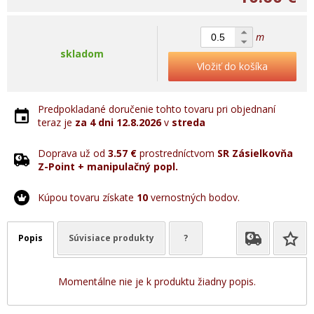
m
skladom
Vložiť do košíka
Predpokladané doručenie tohto tovaru pri objednaní
teraz je
za 4 dni
12.8.2026
v
streda
Doprava už od
3.57 €
prostredníctvom
SR Zásielkovňa
Z-Point + manipulačný popl.
Kúpou tovaru získate
10
vernostných bodov.
Popis
Súvisiace produkty
?
Momentálne nie je k produktu žiadny popis.