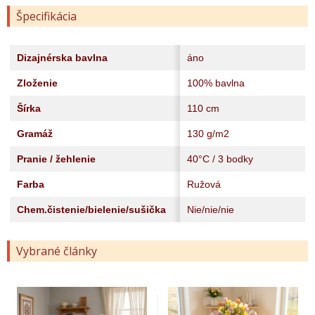
Špecifikácia
Dizajnérska bavlna
áno
Zloženie
100% bavlna
Šírka
110 cm
Gramáž
130 g/m2
Pranie / žehlenie
40°C / 3 bodky
Farba
Ružová
Chem.čistenie/bielenie/sušička
Nie/nie/nie
Vybrané články