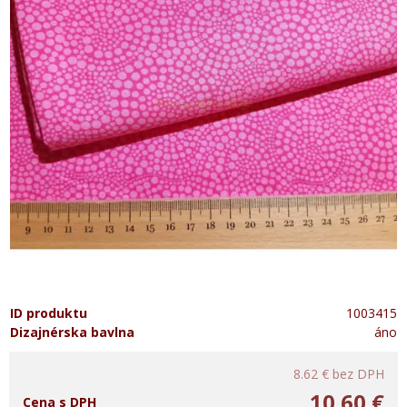
ID produktu
1003415
Dizajnérska bavlna
áno
8.62 €
bez DPH
10.60 €
Cena s DPH