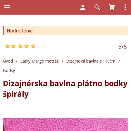
Hodnotenie
5
/
5
Úvod
/
Látky Margo metráž
/
Dizajnová bavlna š.110cm
/
Bodky
Dizajnérska bavlna plátno bodky
špirály