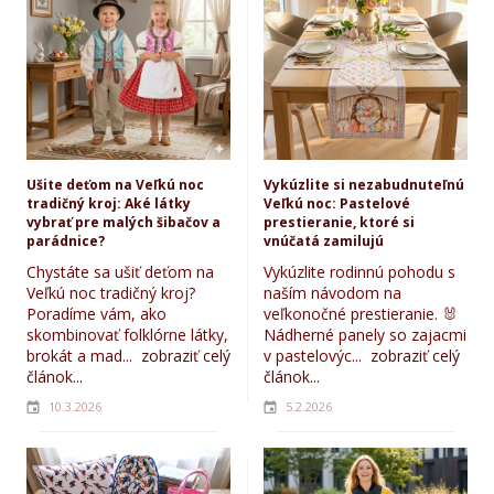
Ušite deťom na Veľkú noc
Vykúzlite si nezabudnuteľnú
tradičný kroj: Aké látky
Veľkú noc: Pastelové
vybrať pre malých šibačov a
prestieranie, ktoré si
parádnice?
vnúčatá zamilujú
Chystáte sa ušiť deťom na
Vykúzlite rodinnú pohodu s
Veľkú noc tradičný kroj?
naším návodom na
Poradíme vám, ako
veľkonočné prestieranie. 🐰
skombinovať folklórne látky,
Nádherné panely so zajacmi
brokát a mad...
zobraziť celý
v pastelovýc...
zobraziť celý
článok...
článok...
10.3.2026
5.2.2026