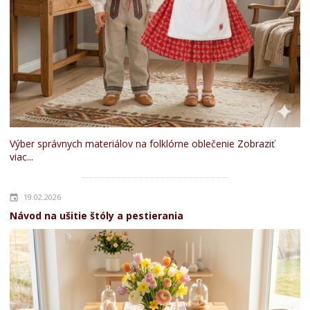
Výber správnych materiálov na folklórne oblečenie
Zobraziť
viac...
19.02.2026
Návod na ušitie štóly a pestierania