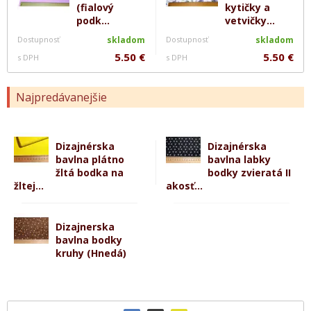
(fialový
kytičky a
podk...
vetvičky...
Dostupnosť
skladom
Dostupnosť
skladom
5.50 €
5.50 €
s DPH
s DPH
Najpredávanejšie
Dizajnérska
Dizajnérska
bavlna plátno
bavlna labky
žltá bodka na
bodky zvieratá II
žltej...
akosť...
Dizajnerska
bavlna bodky
kruhy (Hnedá)