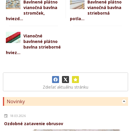
Bavlnené plátno
Bavlnené plátno
vianočná bavlna
vianočná bavlna
stromček,
strieborná
hviezd...
potla...
Vianočné
bavlnené plátno
bavlna strieborné
hviez...
Zdieľať aktuálnu stránku
Novinky
18.03.2026
Ozdobné zatavenie obrusov