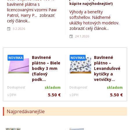
kúpite najvýhodnejšie!)
bavlnené plátna s
licencovanými vzormi Paw
Výhody a benefity
Patrol, Harry P...
zobraziť
softshellov. Nádherné
celý článok...
ukážky hotových modelov.
zobraziť celý článok...
3.2.2026
24.1.2026
Bavlnené
Bavlnené
NOVINKA
NOVINKA
plátno – Biele
plátno –
bodky 3 mm
Levanduľové
(fialový
kytičky a
podk...
vetvičky...
Dostupnosť
skladom
Dostupnosť
skladom
5.50 €
5.50 €
s DPH
s DPH
Najpredávanejšie