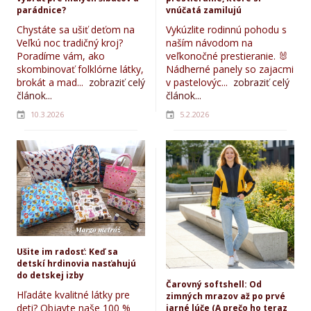
parádnice?
vnúčatá zamilujú
Chystáte sa ušiť deťom na
Vykúzlite rodinnú pohodu s
Veľkú noc tradičný kroj?
naším návodom na
Poradíme vám, ako
veľkonočné prestieranie. 🐰
skombinovať folklórne látky,
Nádherné panely so zajacmi
brokát a mad...
zobraziť celý
v pastelovýc...
zobraziť celý
článok...
článok...
10.3.2026
5.2.2026
Ušite im radosť: Keď sa
detskí hrdinovia nasťahujú
do detskej izby
Čarovný softshell: Od
Hľadáte kvalitné látky pre
zimných mrazov až po prvé
deti? Objavte naše 100 %
jarné lúče (A prečo ho teraz