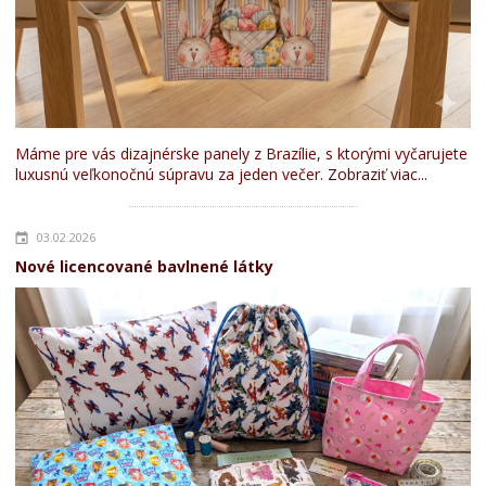
Máme pre vás dizajnérske panely z Brazílie, s ktorými vyčarujete
luxusnú veľkonočnú súpravu za jeden večer.
Zobraziť viac...
03.02.2026
Nové licencované bavlnené látky