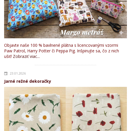
Objavte naše 100 % bavlnené plátna s licencovanými vzormi
Paw Patrol, Harry Potter či Peppa Pig. Inšpirujte sa, čo z nich
ušiť!
Zobraziť viac...
23.01.2026
Jarné režné dekoračky