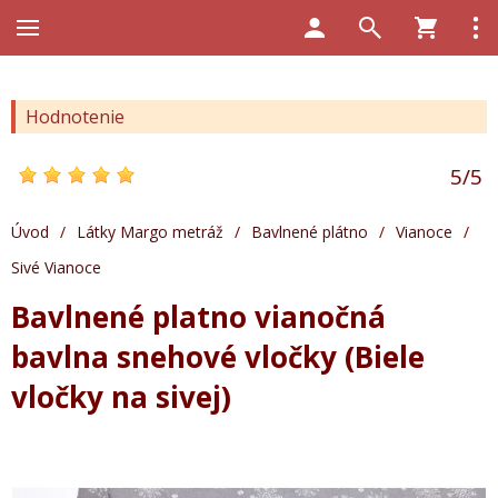
Hodnotenie
5
/
5
Úvod
/
Látky Margo metráž
/
Bavlnené plátno
/
Vianoce
/
Sivé Vianoce
Bavlnené platno vianočná
bavlna snehové vločky (Biele
vločky na sivej)