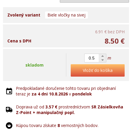
Zvolený variant
Biele vločky na sivej
6.91 €
bez DPH
8.50 €
Cena s DPH
m
skladom
Vložiť do košíka
Predpokladané doručenie tohto tovaru pri objednaní
teraz je
za 4 dni
10.8.2026
v
pondelok
Doprava už od
3.57 €
prostredníctvom
SR Zásielkovňa
Z-Point + manipulačný popl.
Kúpou tovaru získate
8
vernostných bodov.