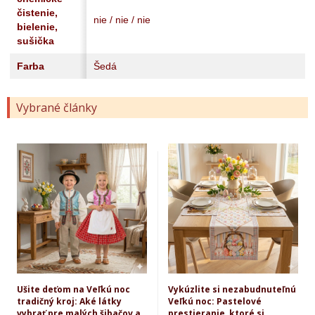
čistenie,
nie / nie / nie
bielenie,
sušička
Farba
Šedá
Vybrané články
Ušite deťom na Veľkú noc
Vykúzlite si nezabudnuteľnú
tradičný kroj: Aké látky
Veľkú noc: Pastelové
vybrať pre malých šibačov a
prestieranie, ktoré si