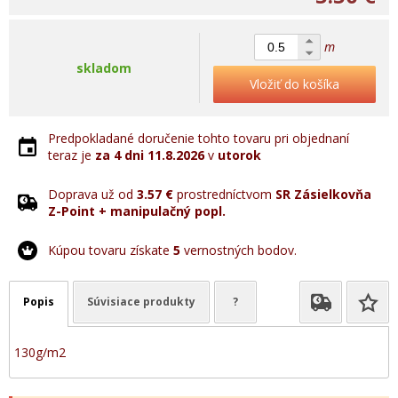
m
skladom
Vložiť do košíka
Predpokladané doručenie tohto tovaru pri objednaní
teraz je
za 4 dni
11.8.2026
v
utorok
Doprava už od
3.57 €
prostredníctvom
SR Zásielkovňa
Z-Point + manipulačný popl.
Kúpou tovaru získate
5
vernostných bodov.
Popis
Súvisiace produkty
?
130g/m2