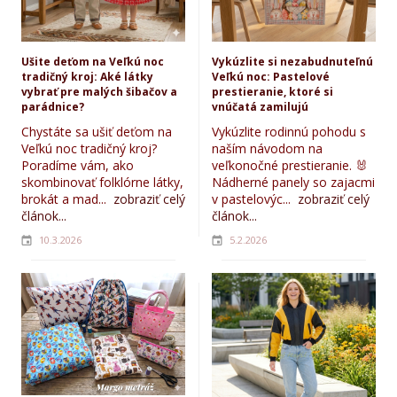
Ušite deťom na Veľkú noc
Vykúzlite si nezabudnuteľnú
tradičný kroj: Aké látky
Veľkú noc: Pastelové
vybrať pre malých šibačov a
prestieranie, ktoré si
parádnice?
vnúčatá zamilujú
Chystáte sa ušiť deťom na
Vykúzlite rodinnú pohodu s
Veľkú noc tradičný kroj?
naším návodom na
Poradíme vám, ako
veľkonočné prestieranie. 🐰
skombinovať folklórne látky,
Nádherné panely so zajacmi
brokát a mad...
zobraziť celý
v pastelovýc...
zobraziť celý
článok...
článok...
10.3.2026
5.2.2026