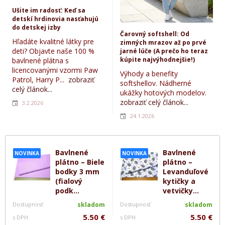
Ušite im radosť: Keď sa
detskí hrdinovia nasťahujú
do detskej izby
Čarovný softshell: Od
Hľadáte kvalitné látky pre
zimných mrazov až po prvé
deti? Objavte naše 100 %
jarné lúče (A prečo ho teraz
kúpite najvýhodnejšie!)
bavlnené plátna s
licencovanými vzormi Paw
Výhody a benefity
Patrol, Harry P...
zobraziť
softshellov. Nádherné
celý článok...
ukážky hotových modelov.
zobraziť celý článok...
3.2.2026
24.1.2026
Bavlnené
Bavlnené
NOVINKA
NOVINKA
plátno – Biele
plátno –
bodky 3 mm
Levanduľové
(fialový
kytičky a
podk...
vetvičky...
Dostupnosť
skladom
Dostupnosť
skladom
5.50 €
5.50 €
s DPH
s DPH