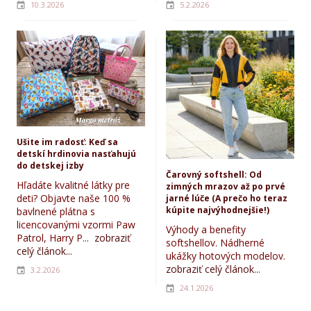
10.3.2026
5.2.2026
Ušite im radosť: Keď sa
detskí hrdinovia nasťahujú
do detskej izby
Čarovný softshell: Od
Hľadáte kvalitné látky pre
zimných mrazov až po prvé
deti? Objavte naše 100 %
jarné lúče (A prečo ho teraz
kúpite najvýhodnejšie!)
bavlnené plátna s
licencovanými vzormi Paw
Výhody a benefity
Patrol, Harry P...
zobraziť
softshellov. Nádherné
celý článok...
ukážky hotových modelov.
zobraziť celý článok...
3.2.2026
24.1.2026