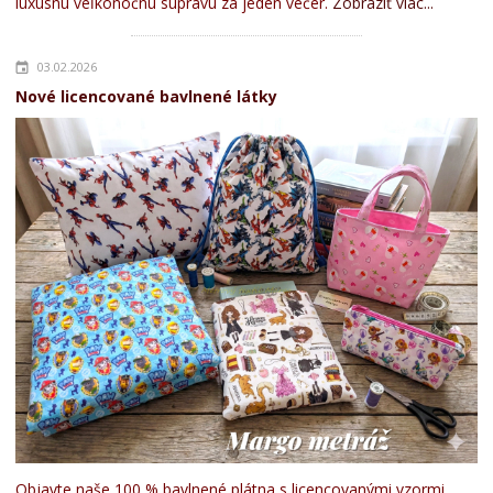
luxusnú veľkonočnú súpravu za jeden večer.
Zobraziť viac...
03.02.2026
Nové licencované bavlnené látky
Objavte naše 100 % bavlnené plátna s licencovanými vzormi