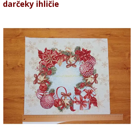
darčeky ihličie