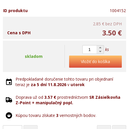
ID produktu
1004152
2.85 €
bez DPH
3.50 €
Cena s DPH
ks
skladom
Vložiť do košíka
Predpokladané doručenie tohto tovaru pri objednaní
teraz je
za 5 dní
11.8.2026
v
utorok
Doprava už od
3.57 €
prostredníctvom
SR Zásielkovňa
Z-Point + manipulačný popl.
Kúpou tovaru získate
3
vernostných bodov.