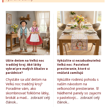
Ušite deťom na Veľkú noc
Vykúzlite si nezabudnuteľnú
tradičný kroj: Aké látky
Veľkú noc: Pastelové
vybrať pre malých šibačov a
prestieranie, ktoré si
parádnice?
vnúčatá zamilujú
Chystáte sa ušiť deťom na
Vykúzlite rodinnú pohodu s
Veľkú noc tradičný kroj?
naším návodom na
Poradíme vám, ako
veľkonočné prestieranie. 🐰
skombinovať folklórne látky,
Nádherné panely so zajacmi
brokát a mad...
zobraziť celý
v pastelovýc...
zobraziť celý
článok...
článok...