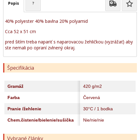
Popis
?
40% polyester 40% bavlna 20% polyamid
Cca 52 x 51 cm
pred šitím treba napariť s naparovacou žehličkou (vyzrážať) aby
ste nemali po opraní zvlnený okraj.
Špecifikácia
Gramáž
420 g/m2
Farba
Červená
Pranie /žehlenie
30°C / 1 bodka
Chem.čistenie/bielenie/sušička
Nie/nie/nie
Vybrané články