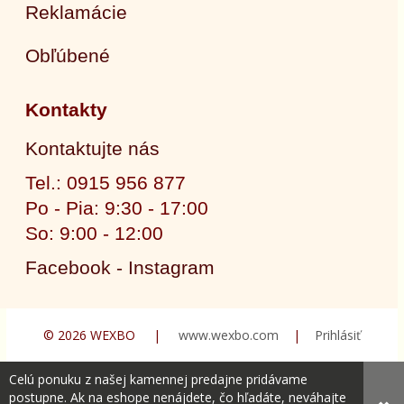
Reklamácie
Obľúbené
Kontakty
Kontaktujte nás
Tel.: 0915 956 877
Po - Pia: 9:30 - 17:00
So: 9:00 - 12:00
Facebook - Instagram
© 2026 WEXBO |
www.wexbo.com
|
Prihlásiť
Celú ponuku z našej kamennej predajne pridávame
postupne. Ak na eshope nenájdete, čo hľadáte, neváhajte