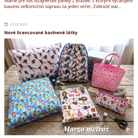
Máme pre vás dizajnérske panely z Brazílie, s ktorými vyčarujete
luxusnú veľkonočnú súpravu za jeden večer.
Zobraziť viac...
03.02.2026
Nové licencované bavlnené látky