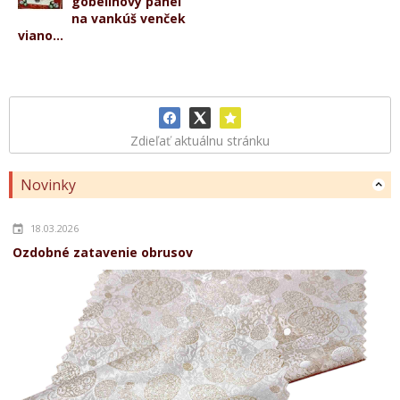
gobelínový panel
na vankúš venček
viano...
Zdieľať aktuálnu stránku
Novinky
18.03.2026
Ozdobné zatavenie obrusov