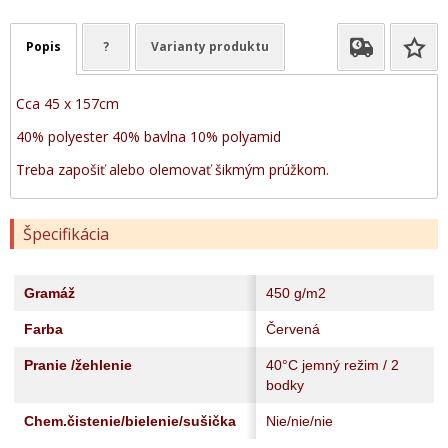
Popis
?
Varianty produktu
Cca 45 x 157cm
40% polyester 40% bavlna 10% polyamid
Treba zapošiť alebo olemovať šikmým prúžkom.
Špecifikácia
Gramáž
450 g/m2
Farba
Červená
Pranie /žehlenie
40°C jemný režim / 2
bodky
Chem.čistenie/bielenie/sušička
Nie/nie/nie