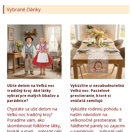
Vybrané články
Ušite deťom na Veľkú noc
Vykúzlite si nezabudnuteľnú
tradičný kroj: Aké látky
Veľkú noc: Pastelové
vybrať pre malých šibačov a
prestieranie, ktoré si
parádnice?
vnúčatá zamilujú
Chystáte sa ušiť deťom na
Vykúzlite rodinnú pohodu s
Veľkú noc tradičný kroj?
naším návodom na
Poradíme vám, ako
veľkonočné prestieranie. 🐰
skombinovať folklórne látky,
Nádherné panely so zajacmi
brokát a mad...
zobraziť celý
v pastelovýc...
zobraziť celý