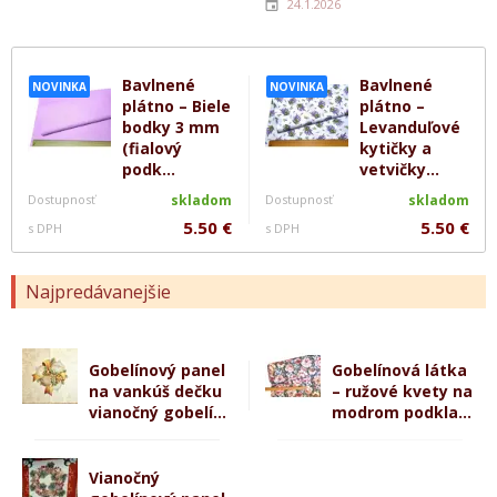
24.1.2026
Bavlnené
Bavlnené
NOVINKA
NOVINKA
plátno – Biele
plátno –
bodky 3 mm
Levanduľové
(fialový
kytičky a
podk...
vetvičky...
Dostupnosť
skladom
Dostupnosť
skladom
5.50 €
5.50 €
s DPH
s DPH
Najpredávanejšie
Gobelínový panel
Gobelínová látka
na vankúš dečku
– ružové kvety na
vianočný gobelí...
modrom podkla...
Vianočný