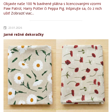
Objavte naše 100 % bavlnené plátna s licencovanými vzormi
Paw Patrol, Harry Potter či Peppa Pig. Inšpirujte sa, čo z nich
ušiť!
Zobraziť viac...
23.01.2026
Jarné režné dekoračky