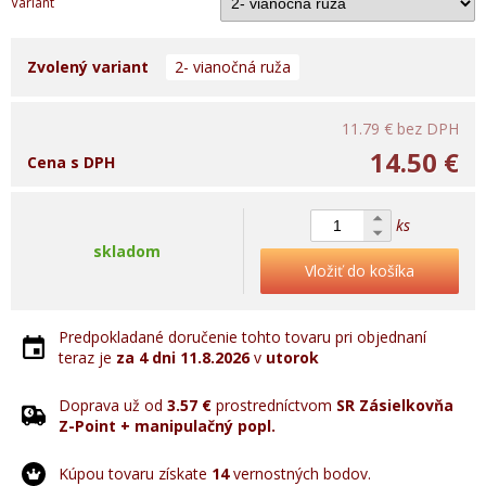
Variant
Zvolený variant
2- vianočná ruža
11.79 €
bez DPH
14.50 €
Cena s DPH
ks
skladom
Vložiť do košíka
Predpokladané doručenie tohto tovaru pri objednaní
teraz je
za 4 dni
11.8.2026
v
utorok
Doprava už od
3.57 €
prostredníctvom
SR Zásielkovňa
Z-Point + manipulačný popl.
Kúpou tovaru získate
14
vernostných bodov.