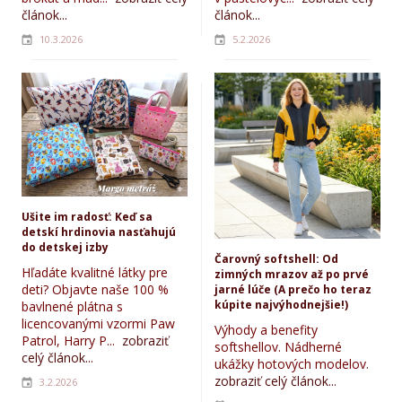
článok...
článok...
10.3.2026
5.2.2026
Ušite im radosť: Keď sa
detskí hrdinovia nasťahujú
do detskej izby
Čarovný softshell: Od
Hľadáte kvalitné látky pre
zimných mrazov až po prvé
deti? Objavte naše 100 %
jarné lúče (A prečo ho teraz
kúpite najvýhodnejšie!)
bavlnené plátna s
licencovanými vzormi Paw
Výhody a benefity
Patrol, Harry P...
zobraziť
softshellov. Nádherné
celý článok...
ukážky hotových modelov.
zobraziť celý článok...
3.2.2026