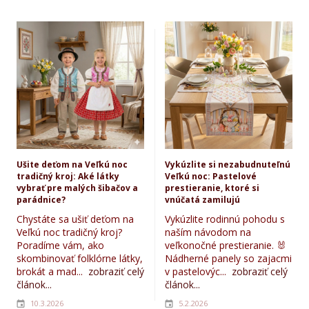
Ušite deťom na Veľkú noc
Vykúzlite si nezabudnuteľnú
tradičný kroj: Aké látky
Veľkú noc: Pastelové
vybrať pre malých šibačov a
prestieranie, ktoré si
parádnice?
vnúčatá zamilujú
Chystáte sa ušiť deťom na
Vykúzlite rodinnú pohodu s
Veľkú noc tradičný kroj?
naším návodom na
Poradíme vám, ako
veľkonočné prestieranie. 🐰
skombinovať folklórne látky,
Nádherné panely so zajacmi
brokát a mad...
zobraziť celý
v pastelovýc...
zobraziť celý
článok...
článok...
10.3.2026
5.2.2026