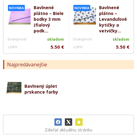
Bavlnené
Bavlnené
NOVINKA
NOVINKA
plátno – Biele
plátno –
bodky 3 mm
Levanduľové
(fialový
kytičky a
podk...
vetvičky...
Dostupnosť
skladom
Dostupnosť
skladom
5.50 €
5.50 €
s DPH
s DPH
Najpredávanejšie
Bavlnený úplet
prskance farby
Zdieľať aktuálnu stránku