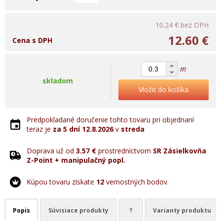
10.24 €
bez DPH
12.60 €
Cena s DPH
m
skladom
Vložiť do košíka
Predpokladané doručenie tohto tovaru pri objednaní
teraz je
za 5 dní
12.8.2026
v
streda
Doprava už od
3.57 €
prostredníctvom
SR Zásielkovňa
Z-Point + manipulačný popl.
Kúpou tovaru získate
12
vernostných bodov.
Popis
Súvisiace produkty
?
Varianty produktu