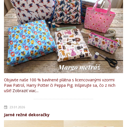
Objavte naše 100 % bavlnené plátna s licencovanými vzormi
Paw Patrol, Harry Potter či Peppa Pig. Inšpirujte sa, čo z nich
ušiť!
Zobraziť viac...
23.01.2026
Jarné režné dekoračky