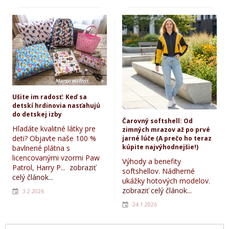
Ušite im radosť: Keď sa
detskí hrdinovia nasťahujú
do detskej izby
Čarovný softshell: Od
Hľadáte kvalitné látky pre
zimných mrazov až po prvé
deti? Objavte naše 100 %
jarné lúče (A prečo ho teraz
kúpite najvýhodnejšie!)
bavlnené plátna s
licencovanými vzormi Paw
Výhody a benefity
Patrol, Harry P...
zobraziť
softshellov. Nádherné
celý článok...
ukážky hotových modelov.
zobraziť celý článok...
3.2.2026
24.1.2026