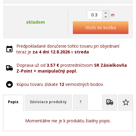
m
skladom
Vložiť do košíka
Predpokladané doručenie tohto tovaru pri objednaní
teraz je
za 4 dni
12.8.2026
v
streda
Doprava už od
3.57 €
prostredníctvom
SR Zásielkovňa
Z-Point + manipulačný popl.
Kúpou tovaru získate
12
vernostných bodov.
Popis
Súvisiace produkty
?
Momentálne nie je k produktu žiadny popis.