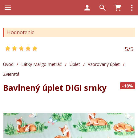
Hodnotenie
5
/
5
Úvod
/
Látky Margo metráž
/
Úplet
/
Vzorovaný úplet
/
Zvieratá
Bavlnený úplet DIGI srnky
-18%