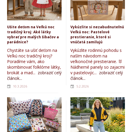
Ušite deťom na Veľkú noc
Vykúzlite si nezabudnuteľnú
tradičný kroj: Aké látky
Veľkú noc: Pastelové
vybrať pre malých šibačov a
prestieranie, ktoré si
parádnice?
vnúčatá zamilujú
Chystáte sa ušiť deťom na
Vykúzlite rodinnú pohodu s
Veľkú noc tradičný kroj?
naším návodom na
Poradíme vám, ako
veľkonočné prestieranie. 🐰
skombinovať folklórne látky,
Nádherné panely so zajacmi
brokát a mad...
zobraziť celý
v pastelovýc...
zobraziť celý
článok...
článok...
10.3.2026
5.2.2026