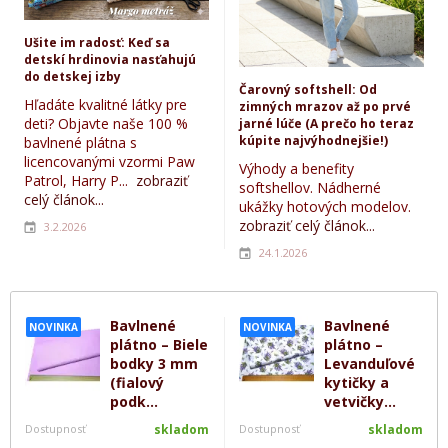
Ušite im radosť: Keď sa
detskí hrdinovia nasťahujú
do detskej izby
Čarovný softshell: Od
Hľadáte kvalitné látky pre
zimných mrazov až po prvé
deti? Objavte naše 100 %
jarné lúče (A prečo ho teraz
kúpite najvýhodnejšie!)
bavlnené plátna s
licencovanými vzormi Paw
Výhody a benefity
Patrol, Harry P...
zobraziť
softshellov. Nádherné
celý článok...
ukážky hotových modelov.
zobraziť celý článok...
3.2.2026
24.1.2026
Bavlnené
Bavlnené
NOVINKA
NOVINKA
plátno – Biele
plátno –
bodky 3 mm
Levanduľové
(fialový
kytičky a
podk...
vetvičky...
Dostupnosť
skladom
Dostupnosť
skladom