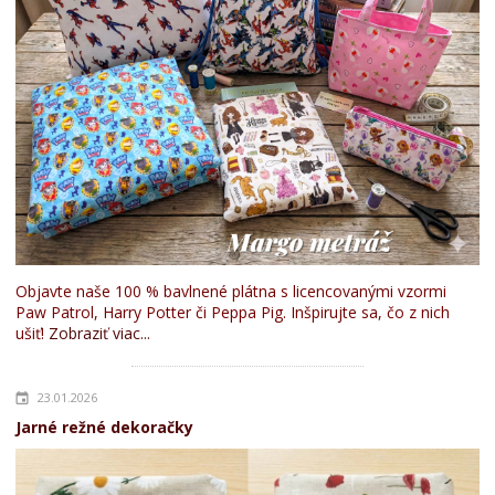
Objavte naše 100 % bavlnené plátna s licencovanými vzormi
Paw Patrol, Harry Potter či Peppa Pig. Inšpirujte sa, čo z nich
ušiť!
Zobraziť viac...
23.01.2026
Jarné režné dekoračky