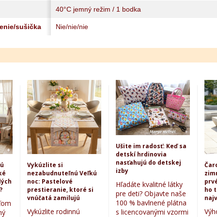
40°C jemný režim / 1 bodka
lenie/sušička
Nie/nie/nie
Ušite im radosť: Keď sa
detskí hrdinovia
nasťahujú do detskej
kú
Vykúzlite si
Čar
izby
ké
nezabudnuteľnú Veľkú
zim
lých
noc: Pastelové
prvé
Hľadáte kvalitné látky
?
prestieranie, ktoré si
ho 
pre deti? Objavte naše
vnúčatá zamilujú
najv
100 % bavlnené plátna
eťom
Vykúzlite rodinnú
Výh
s licencovanými vzormi
ný