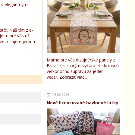
d s elegantnými
stôl. Náš tím z e-
e tu pre vás už
 že milujete jemnú
Máme pre vás dizajnérske panely z
Brazílie, s ktorými vyčarujete luxusnú
veľkonočnú súpravu za jeden
večer.
Zobraziť viac...
03.02.2026
Nové licencované bavlnené látky