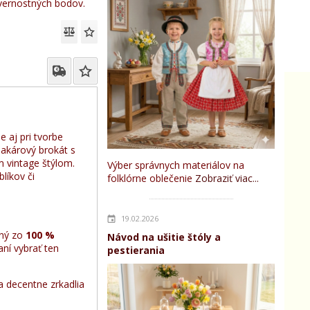
ernostných bodov.
 aj pri tvorbe
žakárový brokát s
 vintage štýlom.
Výber správnych materiálov na
líkov či
folklórne oblečenie
Zobraziť viac...
19.02.2026
ný zo
100 %
Návod na ušitie štóly a
aní vybrať ten
pestierania
 decentne zrkadlia