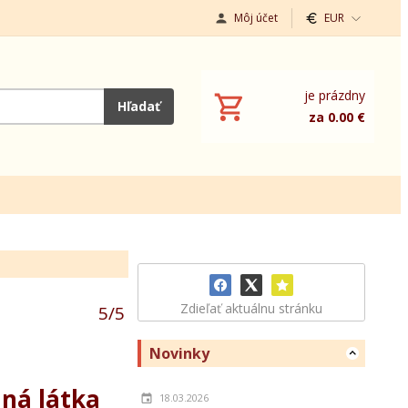
Môj účet
EUR
je prázdny
Hľadať
za 0.00 €
Zdieľať aktuálnu stránku
5
/
5
Novinky
nná látka
18.03.2026