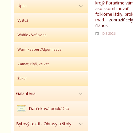
kroj? Poradíme vám
Úplet
ako skombinovať
folklórne látky, bro
mad...
zobraziť celý
Výstuž
článok...
10.3.2026
Waffle / Vaflovina
Warmkeeper /Alpenfleece
Zamat, Plyš, Velvet
Žakar
Galantéria
Darčeková poukážka
Bytový textil - Obrusy a štóly