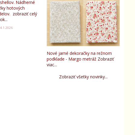
tshellov. Nádherné
žky hotových
elov.
zobraziť celý
ok...
4.1.2026
Nové jarné dekoračky na režnom
podklade - Margo metráž
Zobraziť
viac...
Zobraziť všetky novinky...