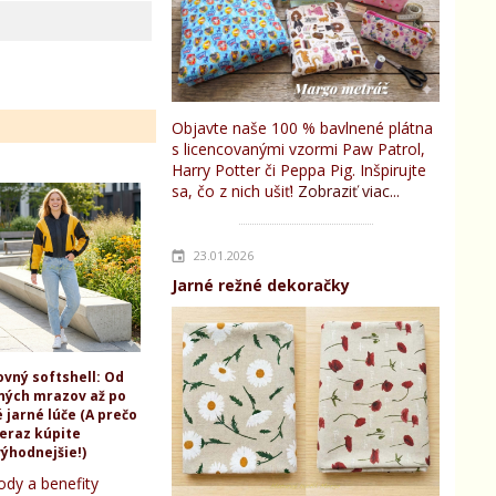
Objavte naše 100 % bavlnené plátna
s licencovanými vzormi Paw Patrol,
Harry Potter či Peppa Pig. Inšpirujte
sa, čo z nich ušiť!
Zobraziť viac...
23.01.2026
Jarné režné dekoračky
ovný softshell: Od
ných mrazov až po
 jarné lúče (A prečo
teraz kúpite
ýhodnejšie!)
ody a benefity