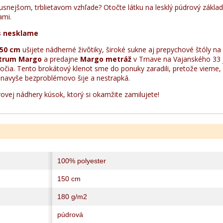
xusnejšom, trblietavom vzhľade? Otočte látku na lesklý púdrový zákla
ami.
ás nesklame
50 cm
ušijete nádherné živôtiky, široké sukne aj prepychové štóly na 
ntrum Margo
a predajne
Margo metráž
v Trnave na Vajanského 33 j
ročia. Tento brokátový klenot sme do ponuky zaradili, pretože vieme,
a navyše bezproblémovo šije a nestrapká.
drovej nádhery kúsok, ktorý si okamžite zamilujete!
100% polyester
150 cm
180 g/m2
púdrová