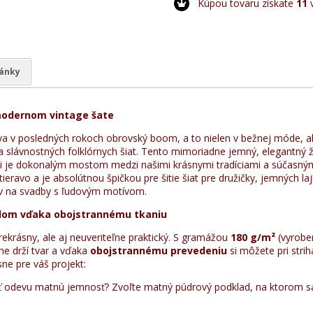
Kúpou tovaru získate
11
v
lánky
modernom vintage šate
va v posledných rokoch obrovský boom, a to nielen v bežnej móde, ale
 slávnostných folklórnych šiat. Tento mimoriadne jemný, elegantný 
i je dokonalým mostom medzi našimi krásnymi tradíciami a súčasným
eravo a je absolútnou špičkou pre šitie šiat pre družičky, jemných lajb
v na svadby s ľudovým motívom.
tlom vďaka obojstrannému tkaniu
prekrásny, ale aj neuveriteľne praktický. S gramážou
180 g/m²
(vyrobe
ne drží tvar a vďaka
obojstrannému prevedeniu
si môžete pri strih
ne pre váš projekt:
 odevu matnú jemnosť? Zvoľte matný púdrový podklad, na ktorom sa