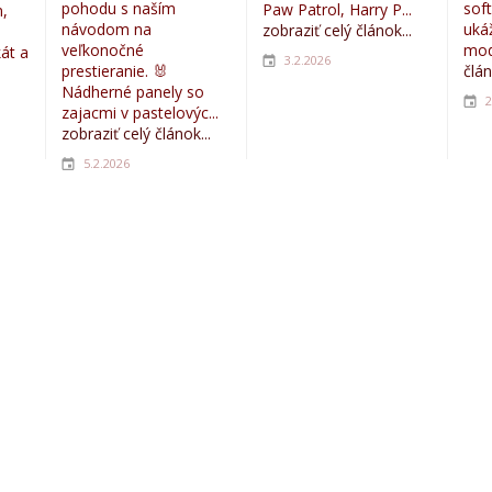
pohodu s naším
sof
Paw Patrol, Harry P...
,
návodom na
uká
zobraziť celý článok...
veľkonočné
mod
kát a
3.2.2026
prestieranie. 🐰
člán
Nádherné panely so
2
zajacmi v pastelovýc...
zobraziť celý článok...
5.2.2026