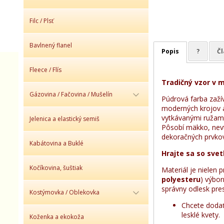
Filc / Plsť
Bavlnený flanel
Popis
?
Č
Fleece / Flís
Tradičný vzor v 
Gázovina / Fačovina / Mušelín
Púdrová farba zaží
moderných krojov a
vytkávanými ružam
Jelenica a elastický semiš
Pôsobí mäkko, nevti
dekoračných prvko
Kabátovina a Buklé
Hrajte sa so sve
Kočíkovina, šuštiak
Materiál je nielen 
polyesteru
) výbor
správny odlesk pres
Kostýmovka / Oblekovka
Chcete dodať
lesklé kvety.
Koženka a ekokoža