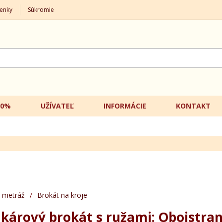
enky
Súkromie
20%
UŽÍVATEĽ
INFORMÁCIE
KONTAKT
 metráž
/
Brokát na kroje
kárový brokát s ružami: Obojstra