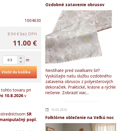
Ozdobné zatavenie obrusov
1004630
8.94 €
bez DPH
11.00 €
m
Nestíhate pred sviatkami šiť?
Vložiť do košíka
Vyskúšajte našu službu ozdobného
zatavenia obrusov z polyesterových
dekoračiek. Praktické, krásne a rýchle
tohto tovaru pri
riešenie.
Zobraziť viac...
ni
10.8.2026
v
10.03.2026
stredníctvom
SR
Folklórne oblečenie na Veľkú noc
manipulačný popl.