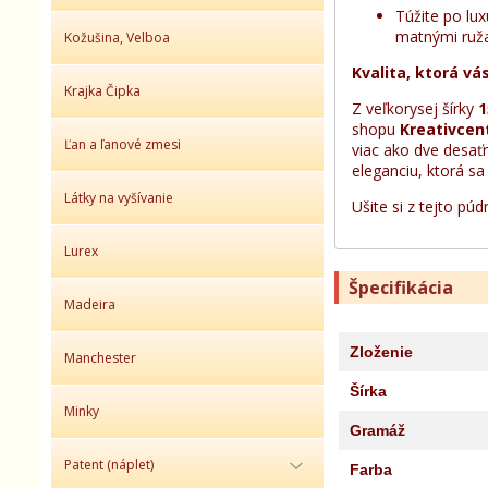
Túžite po lu
matnými ruž
Kožušina, Velboa
Kvalita, ktorá v
Krajka Čipka
Z veľkorysej šírky
1
shopu
Kreativce
Ľan a ľanové zmesi
viac ako dve desať
eleganciu, ktorá s
Látky na vyšívanie
Ušite si z tejto pú
Lurex
Špecifikácia
Madeira
Zloženie
Manchester
Šírka
Minky
Gramáž
Patent (náplet)
Farba