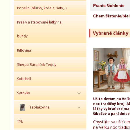
Pranie /žehlenie
Popelin (blúzky, košele, šaty,..)
Chem.čistenie/bie
Prešiv a štepované látky na
Vybrané články
bundy
Rifľovina
Sherpa Baranček Teddy
Softshell
Šatovky
Ušite deťom na Veľ
noc tradičný kroj: A
Teplákovina
látky vybrať pre ma
šibačov a parádnice
TYL
Chystáte sa ušiť d
na Veľkú noc tradič