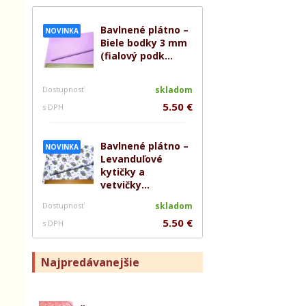
Bavlnené plátno –
NOVINKA
Biele bodky 3 mm
(fialový podk...
Dostupnosť
skladom
5.50 €
s DPH
Bavlnené plátno –
NOVINKA
Levanduľové
kytičky a
vetvičky...
Dostupnosť
skladom
5.50 €
s DPH
Najpredávanejšie