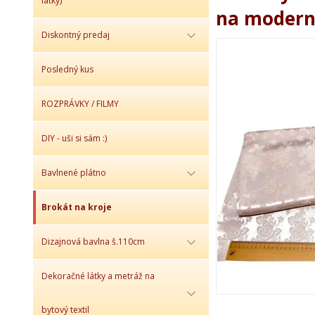
látky)
na moderné
Diskontný predaj
Posledný kus
ROZPRÁVKY / FILMY
DIY - uši si sám :)
Bavlnené plátno
Brokát na kroje
Dizajnová bavlna š.110cm
Dekoračné látky a metráž na
bytový textil