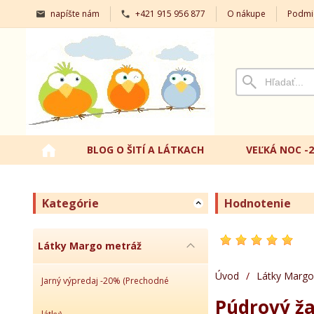
napíšte nám
+421 915 956 877
O nákupe
Podmi
BLOG O ŠITÍ A LÁTKACH
VEĽKÁ NOC -
Kategórie
Hodnotenie
Látky Margo metráž
Úvod
/
Látky Margo
Jarný výpredaj -20% (Prechodné
Púdrový ža