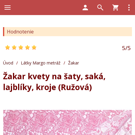
Hodnotenie
5
/
5
Úvod
/
Látky Margo metráž
/
Žakar
Žakar kvety na šaty, saká,
lajblíky, kroje (Ružová)