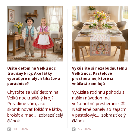
Ušite deťom na Veľkú noc
Vykúzlite si nezabudnuteľnú
tradičný kroj: Aké látky
Veľkú noc: Pastelové
vybrať pre malých šibačov a
prestieranie, ktoré si
parádnice?
vnúčatá zamilujú
Chystáte sa ušiť deťom na
Vykúzlite rodinnú pohodu s
Veľkú noc tradičný kroj?
naším návodom na
Poradíme vám, ako
veľkonočné prestieranie. 🐰
skombinovať folklórne látky,
Nádherné panely so zajacmi
brokát a mad...
zobraziť celý
v pastelovýc...
zobraziť celý
článok...
článok...
10.3.2026
5.2.2026