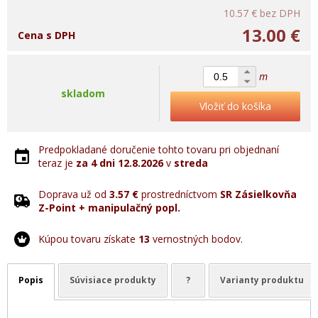
10.57 €
bez DPH
13.00 €
Cena s DPH
m
skladom
Vložiť do košíka
Predpokladané doručenie tohto tovaru pri objednaní
teraz je
za 4 dni
12.8.2026
v
streda
Doprava už od
3.57 €
prostredníctvom
SR Zásielkovňa
Z-Point + manipulačný popl.
Kúpou tovaru získate
13
vernostných bodov.
Popis
Súvisiace produkty
?
Varianty produktu