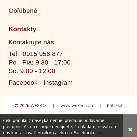
Obľúbené
Kontakty
Kontaktujte nás
Tel.: 0915 956 877
Po - Pia: 9:30 - 17:00
So: 9:00 - 12:00
Facebook - Instagram
© 2026 WEXBO |
www.wexbo.com
|
Prihlásiť
Celú ponuku z našej kamennej predajne pridávame
postupne. Ak na eshope nenájdete, čo hľadáte, neváhajte
✖
nás kontaktovať emailom alebo na Facebooku.
Viac