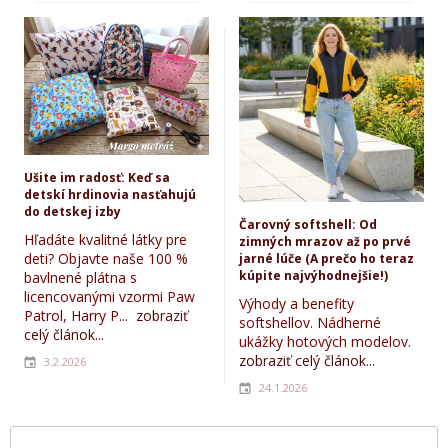
Ušite im radosť: Keď sa
detskí hrdinovia nasťahujú
do detskej izby
Čarovný softshell: Od
Hľadáte kvalitné látky pre
zimných mrazov až po prvé
deti? Objavte naše 100 %
jarné lúče (A prečo ho teraz
kúpite najvýhodnejšie!)
bavlnené plátna s
licencovanými vzormi Paw
Výhody a benefity
Patrol, Harry P...
zobraziť
softshellov. Nádherné
celý článok...
ukážky hotových modelov.
zobraziť celý článok...
3.2.2026
24.1.2026