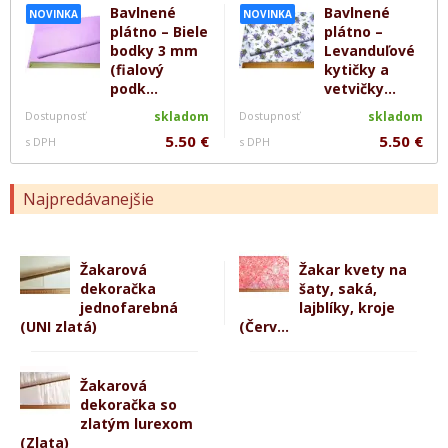
Bavlnené
Bavlnené
NOVINKA
NOVINKA
plátno – Biele
plátno –
bodky 3 mm
Levanduľové
(fialový
kytičky a
podk...
vetvičky...
Dostupnosť
skladom
Dostupnosť
skladom
5.50 €
5.50 €
s DPH
s DPH
Najpredávanejšie
Žakarová
Žakar kvety na
dekoračka
šaty, saká,
jednofarebná
lajblíky, kroje
(UNI zlatá)
(Červ...
Žakarová
dekoračka so
zlatým lurexom
(Zlata)