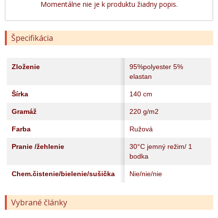
Momentálne nie je k produktu žiadny popis.
Špecifikácia
Zloženie
95%polyester 5%
elastan
Šírka
140 cm
Gramáž
220 g/m2
Farba
Ružová
Pranie /žehlenie
30°C jemný režim/ 1
bodka
Chem.čistenie/bielenie/sušička
Nie/nie/nie
Vybrané články