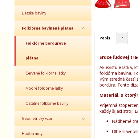
Detské bavlny
Folklórne bavlnené plátna
Popis
?
Folklórne bordúrové
Srdce ľudovej tra
plátna
Ak existuje látka, 
folklórna bavlna.
Červené folklórne látky
Kým stredná časť l
bordúra. Tento diza
Modré folklórne látky
Materiál, s ktor
Ostatné folklórne bavlny
Príjemná stoperce
každý šijací stroj.
Geometrický vzor
Nádherné tra
Dlhé slávnos
Hudba noty