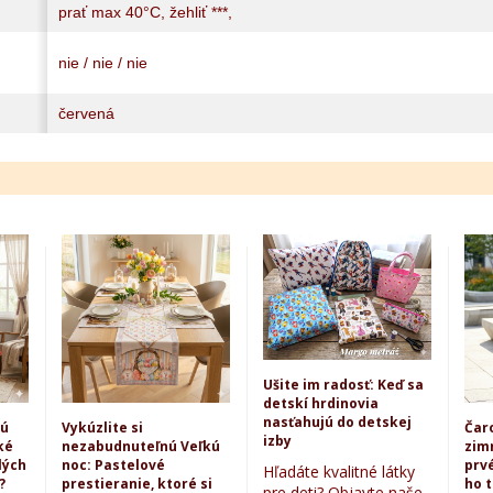
prať max 40°C, žehliť ***,
nie / nie / nie
červená
Ušite im radosť: Keď sa
detskí hrdinovia
nasťahujú do detskej
kú
Vykúzlite si
Čar
izby
ké
nezabudnuteľnú Veľkú
zim
lých
noc: Pastelové
prvé
Hľadáte kvalitné látky
?
prestieranie, ktoré si
ho 
pre deti? Objavte naše