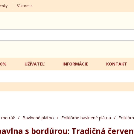
enky
Súkromie
20%
UŽÍVATEĽ
INFORMÁCIE
KONTAKT
 metráž
/
Bavlnené plátno
/
Folklórne bavlnené plátna
/
Folklór
bavlna s bordúrou: Tradičná červená