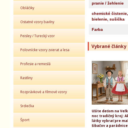
pranie / žehlenie
Obláčiky
chemické čistenie,
bielenie, sušička
Ostatné vzory bavlny
Farba
Peisley / Turecký vzor
Vybrané články
Poľovnícke vzory zvierat a lesa
Profesie a remeslá
Rastliny
Rozprávkové a filmové vzory
Srdiečka
Ušite deťom na Veľ
noc tradičný kroj: A
Šport
látky vybrať pre ma
šibačov a parádnice