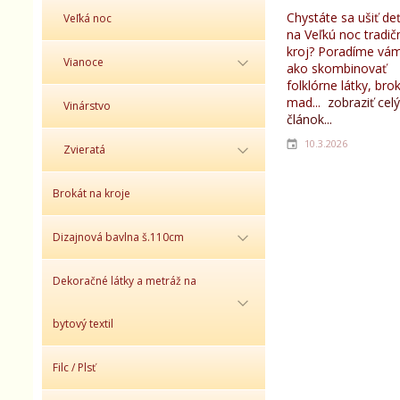
Chystáte sa ušiť d
Veľká noc
na Veľkú noc tradič
kroj? Poradíme vám
Vianoce
ako skombinovať
folklórne látky, bro
mad...
zobraziť celý
Vinárstvo
článok...
10.3.2026
Zvieratá
Brokát na kroje
Dizajnová bavlna š.110cm
Dekoračné látky a metráž na
bytový textil
Filc / Plsť