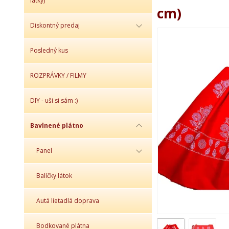
látky)
cm)
Diskontný predaj
Posledný kus
ROZPRÁVKY / FILMY
DIY - uši si sám :)
Bavlnené plátno
Panel
Balíčky látok
Autá lietadlá doprava
Bodkované plátna