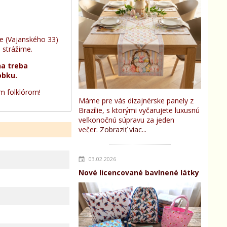
e (Vajanského 33)
e strážime.
na treba
obku.
ým folklórom!
Máme pre vás dizajnérske panely z
Brazílie, s ktorými vyčarujete luxusnú
veľkonočnú súpravu za jeden
večer.
Zobraziť viac...
03.02.2026
Nové licencované bavlnené látky