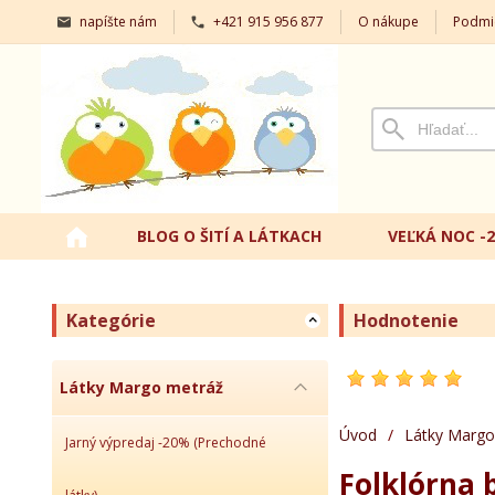
napíšte nám
+421 915 956 877
O nákupe
Podmi
BLOG O ŠITÍ A LÁTKACH
VEĽKÁ NOC -
Kategórie
Hodnotenie
Látky Margo metráž
Úvod
/
Látky Margo
Jarný výpredaj -20% (Prechodné
Folklórna 