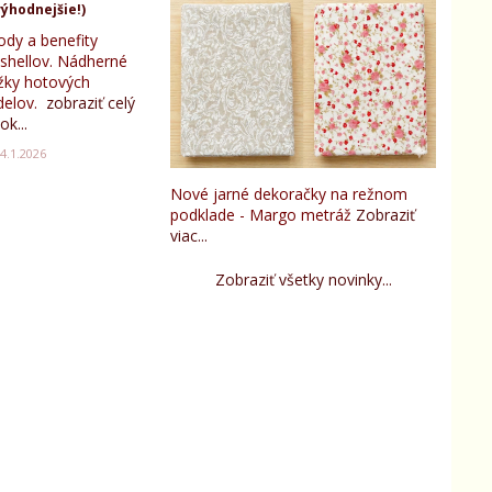
ýhodnejšie!)
ody a benefity
tshellov. Nádherné
žky hotových
elov.
zobraziť celý
ok...
4.1.2026
Nové jarné dekoračky na režnom
podklade - Margo metráž
Zobraziť
viac...
Zobraziť všetky novinky...