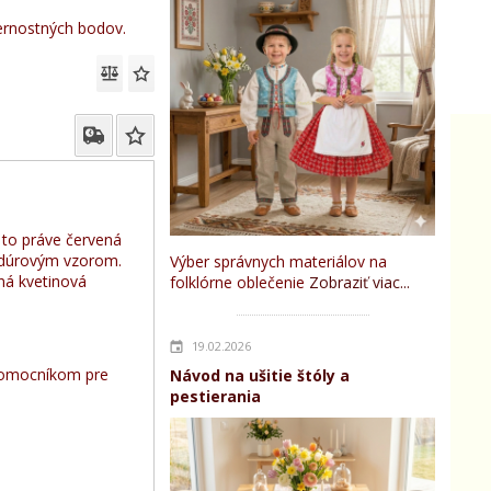
rnostných bodov.
e to práve červená
rdúrovým vzorom.
Výber správnych materiálov na
ná kvetinová
folklórne oblečenie
Zobraziť viac...
19.02.2026
pomocníkom pre
Návod na ušitie štóly a
pestierania