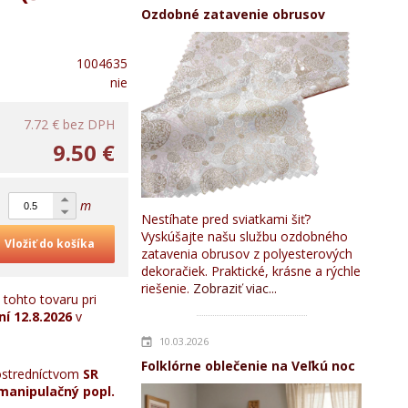
Ozdobné zatavenie obrusov
1004635
nie
7.72 €
bez DPH
9.50 €
m
Nestíhate pred sviatkami šiť?
Vyskúšajte našu službu ozdobného
Vložiť do košíka
zatavenia obrusov z polyesterových
dekoračiek. Praktické, krásne a rýchle
riešenie.
Zobraziť viac...
tohto tovaru pri
ní
12.8.2026
v
10.03.2026
Folklórne oblečenie na Veľkú noc
stredníctvom
SR
manipulačný popl.