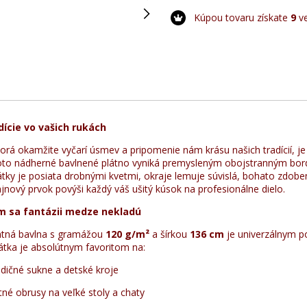
Kúpou tovaru získate
9
ve
dície vo vašich rukách
ktorá okamžite vyčarí úsmev a pripomenie nám krásu našich tradícií, j
 Toto nádherné bavlnené plátno vyniká premysleným obojstranným bo
átky je posiata drobnými kvetmi, okraje lemuje súvislá, bohato zdobe
jnový prvok povýši každý váš ušitý kúsok na profesionálne dielo.
ým sa fantázii medze nekladú
ntná bavlna s gramážou
120 g/m²
a šírkou
136 cm
je univerzálnym 
 Látka je absolútnym favoritom na:
dičné sukne a detské kroje
tné obrusy na veľké stoly a chaty