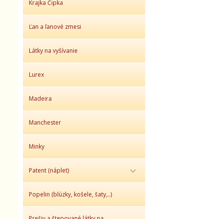
Krajka Čipka
Ľan a ľanové zmesi
Látky na vyšívanie
Lurex
Madeira
Manchester
Minky
Patent (náplet)
Popelin (blúzky, košele, šaty,..)
Prešiv a štepované látky na