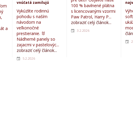
vnúčatá zamilujú
najv
100 % bavlnené plátna
eťom
Vykúzlite rodinnú
Výh
s licencovanými vzormi
ný
pohodu s naším
sof
Paw Patrol, Harry P...
,
návodom na
uká
zobraziť celý článok...
veľkonočné
mod
kát a
3.2.2026
prestieranie. 🐰
člán
Nádherné panely so
2
zajacmi v pastelovýc...
zobraziť celý článok...
5.2.2026