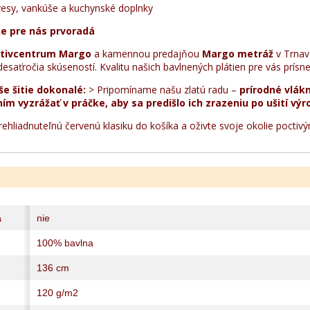
vesy, vankúše a kuchynské doplnky
je pre nás prvoradá
tivcentrum Margo
a kamennou predajňou
Margo metráž
v Trnav
desaťročia skúseností. Kvalitu našich bavlnených plátien pre vás prísn
še šitie dokonalé:
> Pripomíname našu zlatú radu –
prírodné vlák
ním vyzrážať v práčke, aby sa predišlo ich zrazeniu po ušití výr
prehliadnuteľnú červenú klasiku do košíka a oživte svoje okolie poctiv
a
nie
100% bavlna
136 cm
120 g/m2