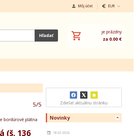
Môj účet
EUR
je prázdny
Hľadať
za 0.00 €
Zdieľať aktuálnu stránku
5
/
5
Novinky
ne bordúrové plátna
 (š. 136
18.03.2026