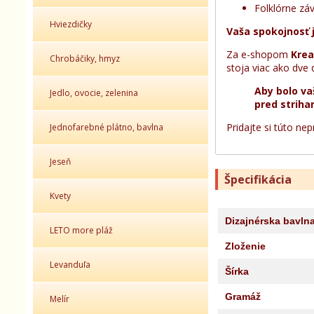
Folklórne zá
Hviezdičky
Vaša spokojnosť 
Za e-shopom
Krea
Chrobáčiky, hmyz
stoja viac ako dve 
Aby bolo va
Jedlo, ovocie, zelenina
pred striha
Pridajte si túto ne
Jednofarebné plátno, bavlna
Jeseň
Špecifikácia
Kvety
Dizajnérska bavln
LETO more pláž
Zloženie
Levanduľa
Šírka
Gramáž
Melír