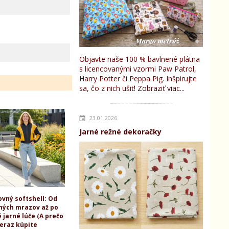
Objavte naše 100 % bavlnené plátna
s licencovanými vzormi Paw Patrol,
Harry Potter či Peppa Pig. Inšpirujte
sa, čo z nich ušiť!
Zobraziť viac...
23.01.2026
Jarné režné dekoračky
ovný softshell: Od
ných mrazov až po
 jarné lúče (A prečo
teraz kúpite