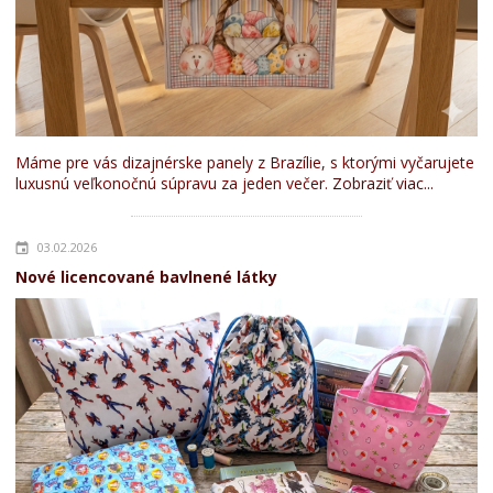
Máme pre vás dizajnérske panely z Brazílie, s ktorými vyčarujete
luxusnú veľkonočnú súpravu za jeden večer.
Zobraziť viac...
03.02.2026
Nové licencované bavlnené látky