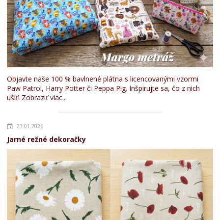
Objavte naše 100 % bavlnené plátna s licencovanými vzormi
Paw Patrol, Harry Potter či Peppa Pig. Inšpirujte sa, čo z nich
ušiť!
Zobraziť viac...
23.01.2026
Jarné režné dekoračky