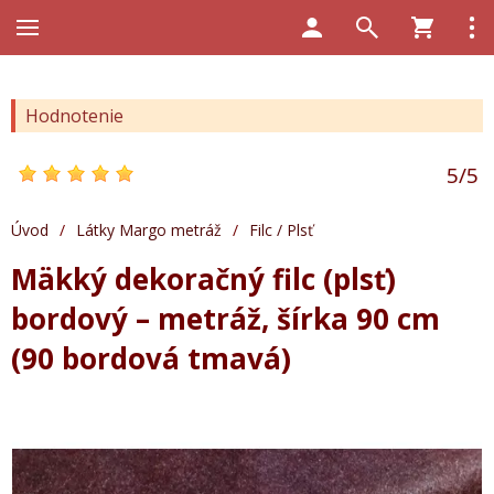
Hodnotenie
5
/
5
Úvod
/
Látky Margo metráž
/
Filc / Plsť
Mäkký dekoračný filc (plsť)
bordový – metráž, šírka 90 cm
(90 bordová tmavá)