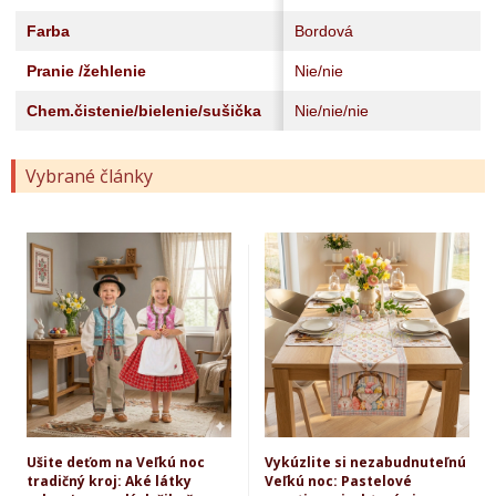
Farba
Bordová
Pranie /žehlenie
Nie/nie
Chem.čistenie/bielenie/sušička
Nie/nie/nie
Vybrané články
Ušite deťom na Veľkú noc
Vykúzlite si nezabudnuteľnú
tradičný kroj: Aké látky
Veľkú noc: Pastelové