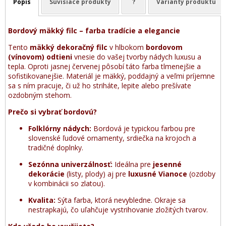
Popis
Súvisiace produkty
?
Varianty produktu
Bordový mäkký filc – farba tradície a elegancie
Tento
mäkký dekoračný filc
v hlbokom
bordovom
(vínovom) odtieni
vnesie do vašej tvorby nádych luxusu a
tepla. Oproti jasnej červenej pôsobí táto farba tlmenejšie a
sofistikovanejšie. Materiál je mäkký, poddajný a veľmi príjemne
sa s ním pracuje, či už ho striháte, lepite alebo prešívate
ozdobným stehom.
Prečo si vybrať bordovú?
Folklórny nádych:
Bordová je typickou farbou pre
slovenské ľudové ornamenty, srdiečka na krojoch a
tradičné doplnky.
Sezónna univerzálnosť:
Ideálna pre
jesenné
dekorácie
(listy, plody) aj pre
luxusné Vianoce
(ozdoby
v kombinácii so zlatou).
Kvalita:
Sýta farba, ktorá nevybledne. Okraje sa
nestrapkajú, čo uľahčuje vystrihovanie zložitých tvarov.