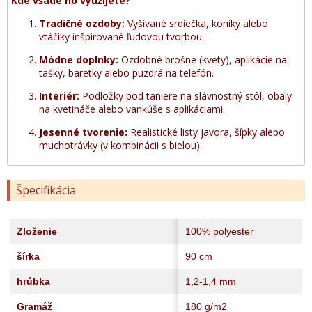
Kde všade ho využijete?
Tradičné ozdoby:
Vyšívané srdiečka, koníky alebo
vtáčiky inšpirované ľudovou tvorbou.
Módne doplnky:
Ozdobné brošne (kvety), aplikácie na
tašky, baretky alebo puzdrá na telefón.
Interiér:
Podložky pod taniere na slávnostný stôl, obaly
na kvetináče alebo vankúše s aplikáciami.
Jesenné tvorenie:
Realistické listy javora, šípky alebo
muchotrávky (v kombinácii s bielou).
Špecifikácia
Zloženie
100% polyester
šírka
90 cm
hrúbka
1,2-1,4 mm
Gramáž
180 g/m2