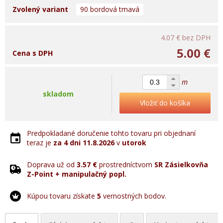
Zvolený variant
90 bordová tmavá
4.07 €
bez DPH
5.00 €
Cena s DPH
m
skladom
Vložiť do košíka
Predpokladané doručenie tohto tovaru pri objednaní
teraz je
za 4 dni
11.8.2026
v
utorok
Doprava už od
3.57 €
prostredníctvom
SR Zásielkovňa
Z-Point + manipulačný popl.
Kúpou tovaru získate
5
vernostných bodov.