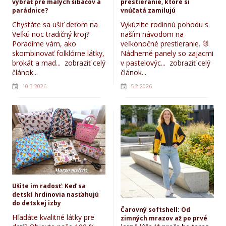
vybrať pre malých šibačov a
prestieranie, ktoré si
parádnice?
vnúčatá zamilujú
Chystáte sa ušiť deťom na
Vykúzlite rodinnú pohodu s
Veľkú noc tradičný kroj?
naším návodom na
Poradíme vám, ako
veľkonočné prestieranie. 🐰
skombinovať folklórne látky,
Nádherné panely so zajacmi
brokát a mad...
zobraziť celý
v pastelovýc...
zobraziť celý
článok...
článok...
10.3.2026
5.2.2026
Ušite im radosť: Keď sa
detskí hrdinovia nasťahujú
do detskej izby
Čarovný softshell: Od
Hľadáte kvalitné látky pre
zimných mrazov až po prvé