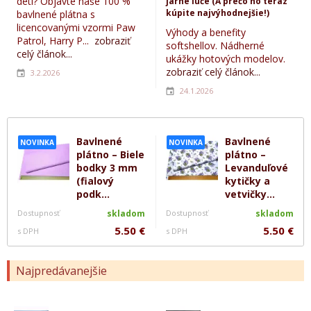
deti? Objavte naše 100 %
jarné lúče (A prečo ho teraz
kúpite najvýhodnejšie!)
bavlnené plátna s
licencovanými vzormi Paw
Výhody a benefity
Patrol, Harry P...
zobraziť
softshellov. Nádherné
celý článok...
ukážky hotových modelov.
zobraziť celý článok...
3.2.2026
24.1.2026
Bavlnené
Bavlnené
NOVINKA
NOVINKA
plátno – Biele
plátno –
bodky 3 mm
Levanduľové
(fialový
kytičky a
podk...
vetvičky...
Dostupnosť
skladom
Dostupnosť
skladom
5.50 €
5.50 €
s DPH
s DPH
Najpredávanejšie