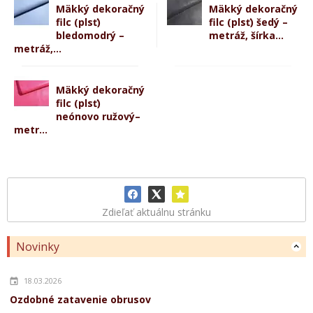
Mäkký dekoračný
Mäkký dekoračný
filc (plsť)
filc (plsť) šedý –
bledomodrý –
metráž, šírka...
metráž,...
Mäkký dekoračný
filc (plsť)
neónovo ružový–
metr...
Zdieľať aktuálnu stránku
Novinky
18.03.2026
Ozdobné zatavenie obrusov