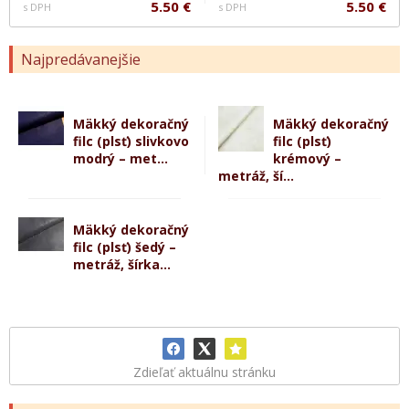
5.50 €
5.50 €
s DPH
s DPH
Najpredávanejšie
Mäkký dekoračný
Mäkký dekoračný
filc (plsť) slivkovo
filc (plsť)
modrý – met...
krémový –
metráž, ší...
Mäkký dekoračný
filc (plsť) šedý –
metráž, šírka...
Zdieľať aktuálnu stránku