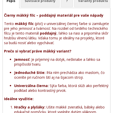
Popis
Súvisiace produkty
?
Varianty produktu
Čierny mäkký filc – poddajný materiál pre vaše nápady
Tento
mäkký filc
(plsť) v univerzálnej čiernej farbe si zamilujete
pre jeho jemnosť a tvárnosť. Na rozdiel od tvrdého technického
filcu je tento materiál
poddajný
, ľahko sa riasi a pripomína skôr
hrubšiu vlnenú látku. Vďaka tomu je ideálny na projekty, ktoré
sa budú nosiť alebo vypchávať.
Prečo si vybrať práve mäkký variant?
Jemnosť:
Je príjemný na dotyk, neškriabe a ľahko sa
prispôsobí tvaru.
Jednoduché šitie:
Ihla ním prechádza ako maslom, čo
oceníte pri ručnom šití aj na šijacom stroji.
Univerzálna čierna:
Sýta farba, ktorá slúži ako perfektný
podklad alebo kontrastný prvok.
Ideálne využitie:
Hračky a plyšáky:
Ušite mäkké zvieratká, bábiky alebo
edukačné pomôcky, ktoré vyplníte dutým vláknom.