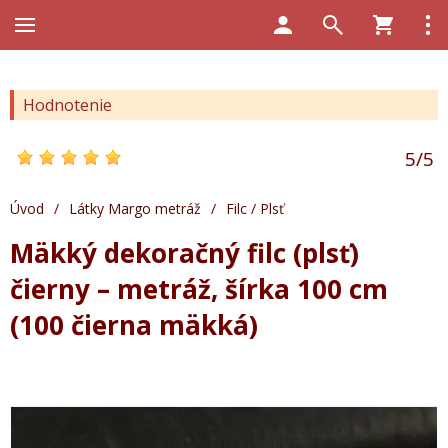
Hodnotenie
5
/
5
Úvod
/
Látky Margo metráž
/
Filc / Plsť
Mäkký dekoračný filc (plsť)
čierny – metráž, šírka 100 cm
(100 čierna mäkká)