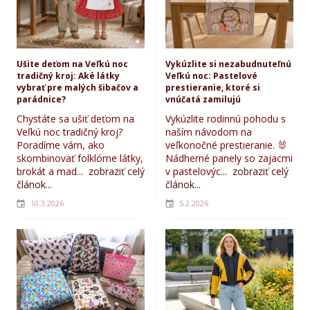
Ušite deťom na Veľkú noc
Vykúzlite si nezabudnuteľnú
tradičný kroj: Aké látky
Veľkú noc: Pastelové
vybrať pre malých šibačov a
prestieranie, ktoré si
parádnice?
vnúčatá zamilujú
Chystáte sa ušiť deťom na
Vykúzlite rodinnú pohodu s
Veľkú noc tradičný kroj?
naším návodom na
Poradíme vám, ako
veľkonočné prestieranie. 🐰
skombinovať folklórne látky,
Nádherné panely so zajacmi
brokát a mad...
zobraziť celý
v pastelovýc...
zobraziť celý
článok...
článok...
10.3.2026
5.2.2026