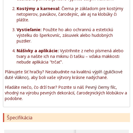
Kostýmy a karneval:
Čierna je základom pre kostýmy
netopierov, pavúkov, čarodejníc, ale aj na klobúky či
plášte.
Vystieľanie:
Použite ho ako ochrannú a estetickú
výstelku do šperkovníc, zásuviek alebo hudobných
puzdier.
Nášivky a aplikácie:
Vystrihnite z neho písmená alebo
tvary a našite ich na mikinu či tašku – vďaka mäkkosti
nebude aplikácia "trčať".
Plánujete šiť hračky? Nezabudnite na kvalitnú
výplň (guličkové
duté vlákno)
, aby boli vaše výtvory krásne nadýchané.
Hľadáte niečo, čo drží tvar? Pozrite si náš
Pevný čierny filc
,
vhodný na výrobu pevných dekorácií, čarodejnických klobúkov a
podobne.
Špecifikácia