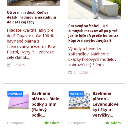
Ušite im radosť: Keď sa
detskí hrdinovia nasťahujú
do detskej izby
Čarovný softshell: Od
Hľadáte kvalitné látky pre
zimných mrazov až po prvé
deti? Objavte naše 100 %
jarné lúče (A prečo ho teraz
kúpite najvýhodnejšie!)
bavlnené plátna s
licencovanými vzormi Paw
Výhody a benefity
Patrol, Harry P...
zobraziť
softshellov. Nádherné
celý článok...
ukážky hotových modelov.
zobraziť celý článok...
3.2.2026
24.1.2026
Bavlnené
Bavlnené
NOVINKA
NOVINKA
plátno – Biele
plátno –
bodky 3 mm
Levanduľové
(fialový
kytičky a
podk...
vetvičky...
Dostupnosť
skladom
Dostupnosť
skladom