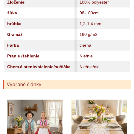
Zloženie
100% polyester
šírka
98-100cm
hrúbka
1,2-1,4 mm
Gramáž
180 g/m2
Farba
čierna
Pranie /žehlenie
Nie/nie
Chem.čistenie/bielenie/sušička
Nie/nie/nie
Vybrané články