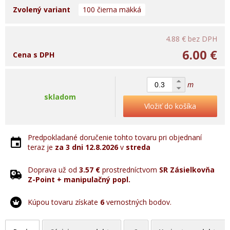
Zvolený variant
100 čierna mäkká
4.88 €
bez DPH
6.00 €
Cena s DPH
m
skladom
Vložiť do košíka
Predpokladané doručenie tohto tovaru pri objednaní
teraz je
za 3 dni
12.8.2026
v
streda
Doprava už od
3.57 €
prostredníctvom
SR Zásielkovňa
Z-Point + manipulačný popl.
Kúpou tovaru získate
6
vernostných bodov.