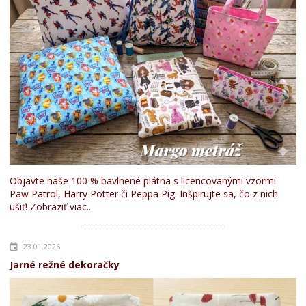
Objavte naše 100 % bavlnené plátna s licencovanými vzormi
Paw Patrol, Harry Potter či Peppa Pig. Inšpirujte sa, čo z nich
ušiť!
Zobraziť viac...
23.01.2026
Jarné režné dekoračky