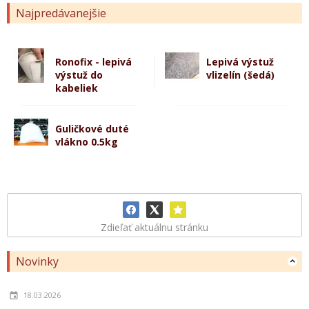
Najpredávanejšie
Ronofix - lepivá
Lepivá výstuž
výstuž do
vlizelín (šedá)
kabeliek
Guličkové duté
vlákno 0.5kg
Zdieľať aktuálnu stránku
Novinky
18.03.2026