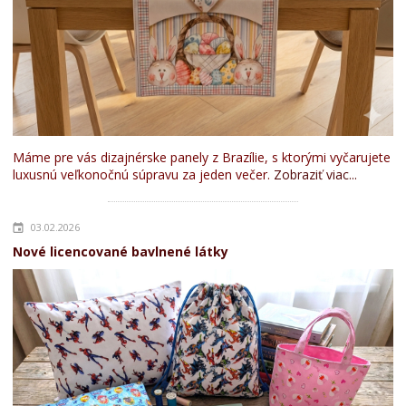
Máme pre vás dizajnérske panely z Brazílie, s ktorými vyčarujete
luxusnú veľkonočnú súpravu za jeden večer.
Zobraziť viac...
03.02.2026
Nové licencované bavlnené látky