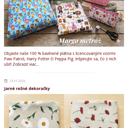
Objavte naše 100 % bavlnené plátna s licencovanými vzormi
Paw Patrol, Harry Potter či Peppa Pig. Inšpirujte sa, čo z nich
ušiť!
Zobraziť viac...
23.01.2026
Jarné režné dekoračky