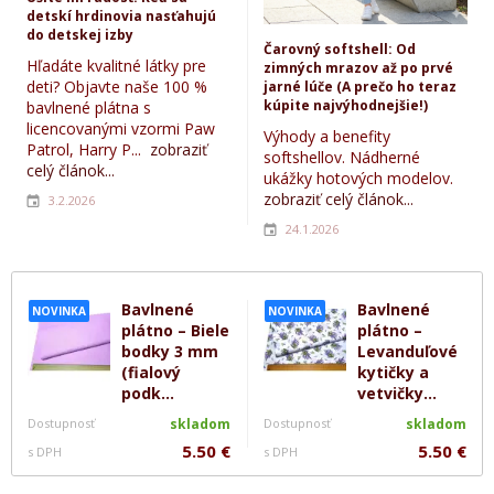
detskí hrdinovia nasťahujú
do detskej izby
Čarovný softshell: Od
Hľadáte kvalitné látky pre
zimných mrazov až po prvé
deti? Objavte naše 100 %
jarné lúče (A prečo ho teraz
kúpite najvýhodnejšie!)
bavlnené plátna s
licencovanými vzormi Paw
Výhody a benefity
Patrol, Harry P...
zobraziť
softshellov. Nádherné
celý článok...
ukážky hotových modelov.
zobraziť celý článok...
3.2.2026
24.1.2026
Bavlnené
Bavlnené
NOVINKA
NOVINKA
plátno – Biele
plátno –
bodky 3 mm
Levanduľové
(fialový
kytičky a
podk...
vetvičky...
Dostupnosť
skladom
Dostupnosť
skladom
5.50 €
5.50 €
s DPH
s DPH