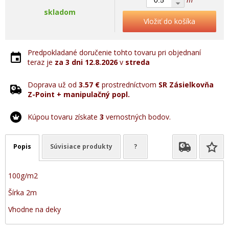
skladom
Vložiť do košíka
Predpokladané doručenie tohto tovaru pri objednaní
teraz je
za 3 dni
12.8.2026
v
streda
Doprava už od
3.57 €
prostredníctvom
SR Zásielkovňa
Z-Point + manipulačný popl.
Kúpou tovaru získate
3
vernostných bodov.
Popis
Súvisiace produkty
?
100g/m2
Šírka 2m
Vhodne na deky