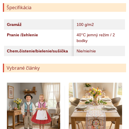
Špecifikácia
Gramáž
100 g/m2
Pranie /žehlenie
40°C jemný režim / 2
bodky
Chem.čistenie/bielenie/sušička
Nie/nie/nie
Vybrané články