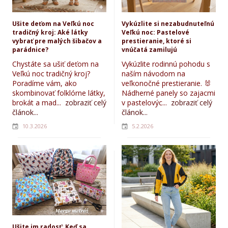
Ušite deťom na Veľkú noc
Vykúzlite si nezabudnuteľnú
tradičný kroj: Aké látky
Veľkú noc: Pastelové
vybrať pre malých šibačov a
prestieranie, ktoré si
parádnice?
vnúčatá zamilujú
Chystáte sa ušiť deťom na
Vykúzlite rodinnú pohodu s
Veľkú noc tradičný kroj?
naším návodom na
Poradíme vám, ako
veľkonočné prestieranie. 🐰
skombinovať folklórne látky,
Nádherné panely so zajacmi
brokát a mad...
zobraziť celý
v pastelovýc...
zobraziť celý
článok...
článok...
10.3.2026
5.2.2026
Ušite im radosť: Keď sa