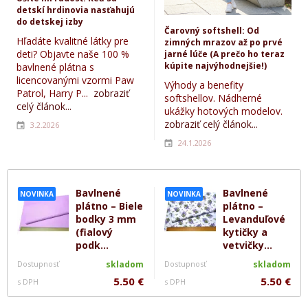
detskí hrdinovia nasťahujú
do detskej izby
Čarovný softshell: Od
Hľadáte kvalitné látky pre
zimných mrazov až po prvé
deti? Objavte naše 100 %
jarné lúče (A prečo ho teraz
kúpite najvýhodnejšie!)
bavlnené plátna s
licencovanými vzormi Paw
Výhody a benefity
Patrol, Harry P...
zobraziť
softshellov. Nádherné
celý článok...
ukážky hotových modelov.
zobraziť celý článok...
3.2.2026
24.1.2026
Bavlnené
Bavlnené
NOVINKA
NOVINKA
plátno – Biele
plátno –
bodky 3 mm
Levanduľové
(fialový
kytičky a
podk...
vetvičky...
Dostupnosť
skladom
Dostupnosť
skladom
5.50 €
5.50 €
s DPH
s DPH