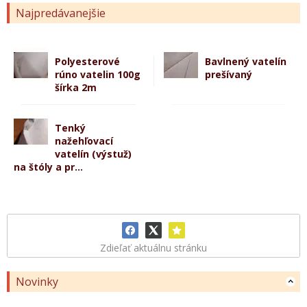
Najpredávanejšie
Polyesterové
Bavlnený vatelín
rúno vatelin 100g
prešívaný
šírka 2m
Tenký
nažehľovací
vatelín (výstuž)
na štóly a pr...
Zdieľať aktuálnu stránku
Novinky