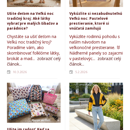
Ušite deťom na Veľkú noc
Vykúzlite si nezabudnuteľnú
tradičný kroj: Aké látky
Veľkú noc: Pastelové
vybrať pre malých šibačov a
prestieranie, ktoré si
parádnice?
vnúčatá zamilujú
Chystáte sa ušiť deťom na
Vykúzlite rodinnú pohodu s
Veľkú noc tradičný kroj?
naším návodom na
Poradíme vám, ako
veľkonočné prestieranie. 🐰
skombinovať folklórne látky,
Nádherné panely so zajacmi
brokát a mad...
zobraziť celý
v pastelovýc...
zobraziť celý
článok...
článok...
10.3.2026
5.2.2026
Ušite im radosť: Keď sa