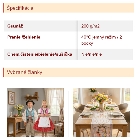
Špecifikácia
Gramáž
200 g/m2
Pranie /žehlenie
40°C jemný režim / 2
bodky
Chem.čistenie/bielenie/sušička
Nie/nie/nie
Vybrané články