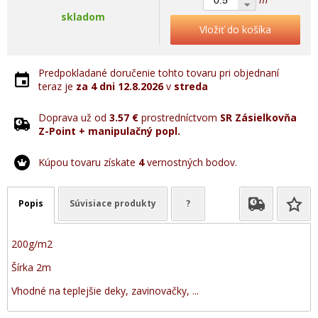
skladom
Vložiť do košíka
Predpokladané doručenie tohto tovaru pri objednaní
teraz je
za 4 dni
12.8.2026
v
streda
Doprava už od
3.57 €
prostredníctvom
SR Zásielkovňa
Z-Point + manipulačný popl.
Kúpou tovaru získate
4
vernostných bodov.
Popis
Súvisiace produkty
?
200g/m2
Šírka 2m
Vhodné na teplejšie deky, zavinovačky, ...