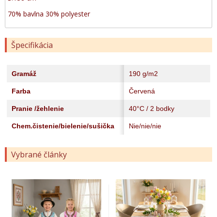
70% bavlna 30% polyester
Špecifikácia
Gramáž
190 g/m2
Farba
Červená
Pranie /žehlenie
40°C / 2 bodky
Chem.čistenie/bielenie/sušička
Nie/nie/nie
Vybrané články