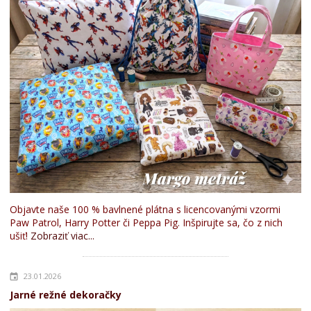
Objavte naše 100 % bavlnené plátna s licencovanými vzormi
Paw Patrol, Harry Potter či Peppa Pig. Inšpirujte sa, čo z nich
ušiť!
Zobraziť viac...
23.01.2026
Jarné režné dekoračky