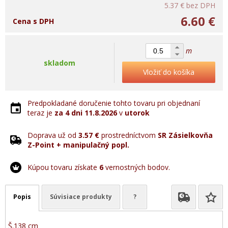
5.37 €
bez DPH
6.60 €
Cena s DPH
m
skladom
Vložiť do košíka
Predpokladané doručenie tohto tovaru pri objednaní
teraz je
za 4 dni
11.8.2026
v
utorok
Doprava už od
3.57 €
prostredníctvom
SR Zásielkovňa
Z-Point + manipulačný popl.
Kúpou tovaru získate
6
vernostných bodov.
Popis
Súvisiace produkty
?
Š.138 cm