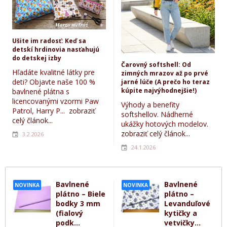
Ušite im radosť: Keď sa
detskí hrdinovia nasťahujú
do detskej izby
Čarovný softshell: Od
Hľadáte kvalitné látky pre
zimných mrazov až po prvé
deti? Objavte naše 100 %
jarné lúče (A prečo ho teraz
kúpite najvýhodnejšie!)
bavlnené plátna s
licencovanými vzormi Paw
Výhody a benefity
Patrol, Harry P...
zobraziť
softshellov. Nádherné
celý článok...
ukážky hotových modelov.
zobraziť celý článok...
3.2.2026
24.1.2026
Bavlnené
Bavlnené
NOVINKA
NOVINKA
plátno – Biele
plátno –
bodky 3 mm
Levanduľové
(fialový
kytičky a
podk...
vetvičky...