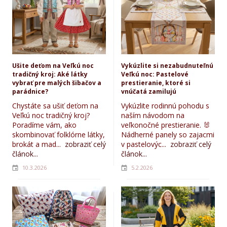
Ušite deťom na Veľkú noc
Vykúzlite si nezabudnuteľnú
tradičný kroj: Aké látky
Veľkú noc: Pastelové
vybrať pre malých šibačov a
prestieranie, ktoré si
parádnice?
vnúčatá zamilujú
Chystáte sa ušiť deťom na
Vykúzlite rodinnú pohodu s
Veľkú noc tradičný kroj?
naším návodom na
Poradíme vám, ako
veľkonočné prestieranie. 🐰
skombinovať folklórne látky,
Nádherné panely so zajacmi
brokát a mad...
zobraziť celý
v pastelovýc...
zobraziť celý
článok...
článok...
10.3.2026
5.2.2026