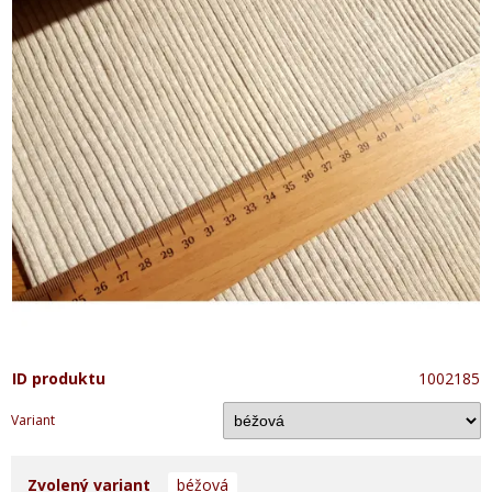
ID produktu
1002185
Variant
Zvolený variant
béžová