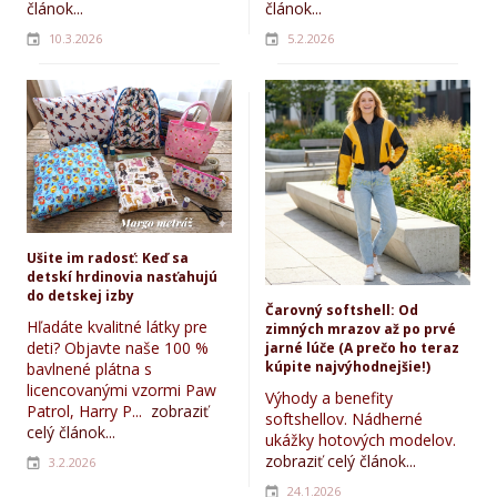
článok...
článok...
10.3.2026
5.2.2026
Ušite im radosť: Keď sa
detskí hrdinovia nasťahujú
do detskej izby
Čarovný softshell: Od
Hľadáte kvalitné látky pre
zimných mrazov až po prvé
deti? Objavte naše 100 %
jarné lúče (A prečo ho teraz
kúpite najvýhodnejšie!)
bavlnené plátna s
licencovanými vzormi Paw
Výhody a benefity
Patrol, Harry P...
zobraziť
softshellov. Nádherné
celý článok...
ukážky hotových modelov.
zobraziť celý článok...
3.2.2026
24.1.2026