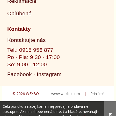
Reklamácie
Obľúbené
Kontakty
Kontaktujte nás
Tel.: 0915 956 877
Po - Pia: 9:30 - 17:00
So: 9:00 - 12:00
Facebook - Instagram
© 2026 WEXBO |
www.wexbo.com
|
Prihlásiť
Celú ponuku z našej kamennej predajne pridávame
postupne. Ak na eshope nenájdete, čo hľadáte, neváhajte
✖