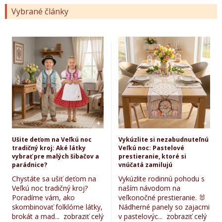
Vybrané články
Ušite deťom na Veľkú noc
Vykúzlite si nezabudnuteľnú
tradičný kroj: Aké látky
Veľkú noc: Pastelové
vybrať pre malých šibačov a
prestieranie, ktoré si
parádnice?
vnúčatá zamilujú
Chystáte sa ušiť deťom na
Vykúzlite rodinnú pohodu s
Veľkú noc tradičný kroj?
naším návodom na
Poradíme vám, ako
veľkonočné prestieranie. 🐰
skombinovať folklórne látky,
Nádherné panely so zajacmi
brokát a mad...
zobraziť celý
v pastelovýc...
zobraziť celý