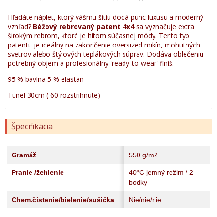
Hľadáte náplet, ktorý vášmu šitiu dodá punc luxusu a moderný
vzhľad?
Béžový rebrovaný patent 4x4
sa vyznačuje extra
širokým rebrom, ktoré je hitom súčasnej módy. Tento typ
patentu je ideálny na zakončenie oversized mikín, mohutných
svetrov alebo štýlových teplákových súprav. Dodáva oblečeniu
potrebný objem a profesionálny 'ready-to-wear' finiš.
95 % bavlna 5 % elastan
Tunel 30cm ( 60 rozstrihnute)
Špecifikácia
Gramáž
550 g/m2
Pranie /žehlenie
40°C jemný režim / 2
bodky
Chem.čistenie/bielenie/sušička
Nie/nie/nie