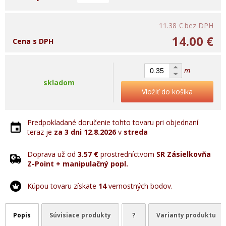
11.38 €
bez DPH
14.00 €
Cena s DPH
m
skladom
Vložiť do košíka
Predpokladané doručenie tohto tovaru pri objednaní
teraz je
za 3 dni
12.8.2026
v
streda
Doprava už od
3.57 €
prostredníctvom
SR Zásielkovňa
Z-Point + manipulačný popl.
Kúpou tovaru získate
14
vernostných bodov.
Popis
Súvisiace produkty
?
Varianty produktu