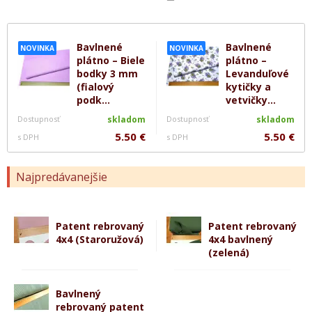
Bavlnené
Bavlnené
NOVINKA
NOVINKA
plátno – Biele
plátno –
bodky 3 mm
Levanduľové
(fialový
kytičky a
podk...
vetvičky...
Dostupnosť
skladom
Dostupnosť
skladom
5.50 €
5.50 €
s DPH
s DPH
Najpredávanejšie
Patent rebrovaný
Patent rebrovaný
4x4 (Staroružová)
4x4 bavlnený
(zelená)
Bavlnený
rebrovaný patent