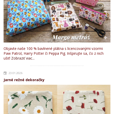
Objavte naše 100 % bavlnené plátna s licencovanými vzormi
Paw Patrol, Harry Potter či Peppa Pig. Inšpirujte sa, čo z nich
ušiť!
Zobraziť viac...
23.01.2026
Jarné režné dekoračky