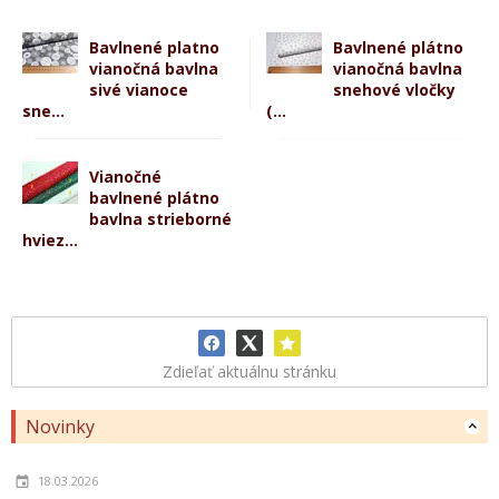
Bavlnené platno
Bavlnené plátno
vianočná bavlna
vianočná bavlna
sivé vianoce
snehové vločky
sne...
(...
Vianočné
bavlnené plátno
bavlna strieborné
hviez...
Zdieľať aktuálnu stránku
Novinky
18.03.2026