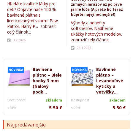
Hľadáte kvalitné látky pre
zimných mrazov až po prvé
deti? Objavte naše 100 %
jarné lúče (A prečo ho teraz
kúpite najvýhodnejšie!)
bavlnené plátna s
licencovanými vzormi Paw
Výhody a benefity
Patrol, Harry P...
zobraziť
softshellov. Nádherné
celý článok...
ukážky hotových modelov.
zobraziť celý článok...
3.2.2026
24.1.2026
Bavlnené
Bavlnené
NOVINKA
NOVINKA
plátno – Biele
plátno –
bodky 3 mm
Levanduľové
(fialový
kytičky a
podk...
vetvičky...
Dostupnosť
skladom
Dostupnosť
skladom
5.50 €
5.50 €
s DPH
s DPH
Najpredávanejšie