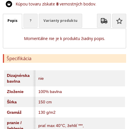
Kúpou tovaru získate
8
vernostných bodov.
Popis
?
Varianty produktu
Momentálne nie je k produktu žiadny popis.
Špecifikácia
Dizajnérska
nie
bavlna
Zloženie
100% bavlna
Šírka
150 cm
Gramáž
130 g/m2
pranie /
prať max 40°C, žehliť ***,
žehlenie