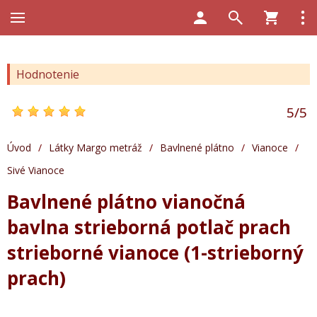
Hodnotenie
5
/
5
Úvod
/
Látky Margo metráž
/
Bavlnené plátno
/
Vianoce
/
Sivé Vianoce
Bavlnené plátno vianočná
bavlna strieborná potlač prach
strieborné vianoce (1-strieborný
prach)