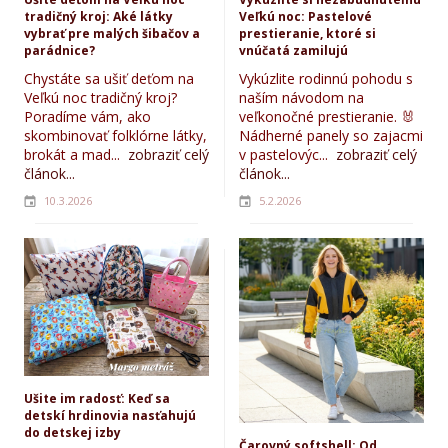
tradičný kroj: Aké látky
Veľkú noc: Pastelové
vybrať pre malých šibačov a
prestieranie, ktoré si
parádnice?
vnúčatá zamilujú
Chystáte sa ušiť deťom na
Vykúzlite rodinnú pohodu s
Veľkú noc tradičný kroj?
naším návodom na
Poradíme vám, ako
veľkonočné prestieranie. 🐰
skombinovať folklórne látky,
Nádherné panely so zajacmi
brokát a mad...
zobraziť celý
v pastelovýc...
zobraziť celý
článok...
článok...
10.3.2026
5.2.2026
Ušite im radosť: Keď sa
detskí hrdinovia nasťahujú
do detskej izby
Čarovný softshell: Od