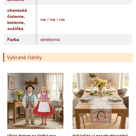
chemické
čistenie,
nie / nie / nie
bielenie,
sušička
Farba
strieborná
Vybrané články
Ušite deťom na Veľkú noc
Vykúzlite si nezabudnuteľnú