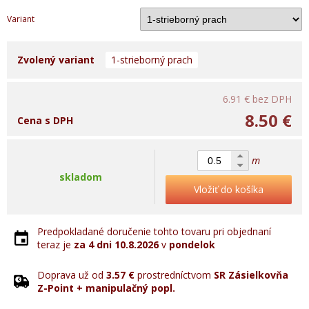
Variant
Zvolený variant
1-strieborný prach
6.91 €
bez DPH
8.50 €
Cena s DPH
m
skladom
Vložiť do košíka
Predpokladané doručenie tohto tovaru pri objednaní
teraz je
za 4 dni
10.8.2026
v
pondelok
Doprava už od
3.57 €
prostredníctvom
SR Zásielkovňa
Z-Point + manipulačný popl.