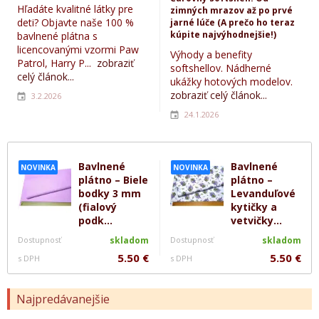
Hľadáte kvalitné látky pre
zimných mrazov až po prvé
deti? Objavte naše 100 %
jarné lúče (A prečo ho teraz
kúpite najvýhodnejšie!)
bavlnené plátna s
licencovanými vzormi Paw
Výhody a benefity
Patrol, Harry P...
zobraziť
softshellov. Nádherné
celý článok...
ukážky hotových modelov.
zobraziť celý článok...
3.2.2026
24.1.2026
Bavlnené
Bavlnené
NOVINKA
NOVINKA
plátno – Biele
plátno –
bodky 3 mm
Levanduľové
(fialový
kytičky a
podk...
vetvičky...
Dostupnosť
skladom
Dostupnosť
skladom
5.50 €
5.50 €
s DPH
s DPH
Najpredávanejšie