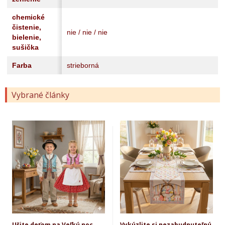
chemické
čistenie,
nie / nie / nie
bielenie,
sušička
Farba
strieborná
Vybrané články
Ušite deťom na Veľkú noc
Vykúzlite si nezabudnuteľnú