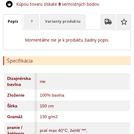
Kúpou tovaru získate
8
vernostných bodov.
Popis
?
Varianty produktu
Momentálne nie je k produktu žiadny popis.
Špecifikácia
Dizajnérska
nie
bavlna
Zloženie
100% bavlna
Šírka
150 cm
Gramáž
130 g/m2
pranie /
prať max 40°C, žehliť ***,
žehlenie