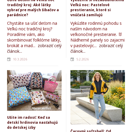
tradičný kroj: Aké látky
Veľkú noc: Pastelové
vybrať pre malých šibačov a
prestieranie, ktoré si
parádnice?
vnúčatá zamilujú
Chystáte sa ušiť deťom na
Vykúzlite rodinnú pohodu s
Veľkú noc tradičný kroj?
naším návodom na
Poradíme vám, ako
veľkonočné prestieranie. 🐰
skombinovať folklórne látky,
Nádherné panely so zajacmi
brokát a mad...
zobraziť celý
v pastelovýc...
zobraziť celý
článok...
článok...
10.3.2026
5.2.2026
Ušite im radosť: Keď sa
detskí hrdinovia nasťahujú
do detskej izby
Čarovný softshell: Od