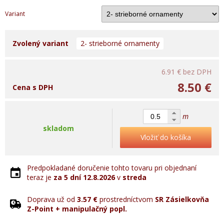
Variant
Zvolený variant
2- strieborné ornamenty
6.91 €
bez DPH
8.50 €
Cena s DPH
m
skladom
Vložiť do košíka
Predpokladané doručenie tohto tovaru pri objednaní
teraz je
za 5 dní
12.8.2026
v
streda
Doprava už od
3.57 €
prostredníctvom
SR Zásielkovňa
Z-Point + manipulačný popl.