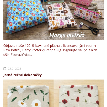
Objavte naše 100 % bavlnené plátna s licencovanými vzormi
Paw Patrol, Harry Potter či Peppa Pig. Inšpirujte sa, čo z nich
ušiť!
Zobraziť viac...
23.01.2026
Jarné režné dekoračky