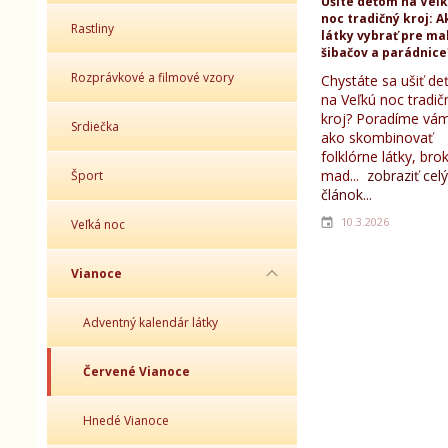
Ušite deťom na Veľ
noc tradičný kroj: A
Rastliny
látky vybrať pre ma
šibačov a parádnice
Rozprávkové a filmové vzory
Chystáte sa ušiť d
na Veľkú noc tradič
kroj? Poradíme vám
Srdiečka
ako skombinovať
folklórne látky, bro
mad...
zobraziť celý
Šport
článok...
10.3.2026
Veľká noc
Vianoce
Adventný kalendár látky
Červené Vianoce
Hnedé Vianoce