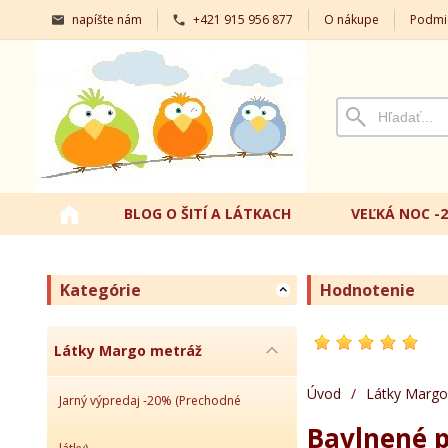
napíšte nám
+421 915 956 877
O nákupe
Podmi
BLOG O ŠITÍ A LÁTKACH
VEĽKÁ NOC -
Kategórie
Hodnotenie
Látky Margo metráž
Úvod
/
Látky Margo
Jarný výpredaj -20% (Prechodné
Bavlnené p