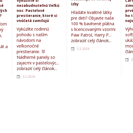
kú
Vykúzlite si
Čar
izby
ké
nezabudnuteľnú Veľkú
zim
lých
noc: Pastelové
prvé
Hľadáte kvalitné látky
?
prestieranie, ktoré si
ho 
pre deti? Objavte naše
vnúčatá zamilujú
najv
100 % bavlnené plátna
eťom
Vykúzlite rodinnú
Výh
s licencovanými vzormi
ný
pohodu s naším
sof
Paw Patrol, Harry P...
,
návodom na
uká
zobraziť celý článok...
veľkonočné
mod
kát a
3.2.2026
prestieranie. 🐰
člán
Nádherné panely so
2
zajacmi v pastelovýc...
zobraziť celý článok...
5.2.2026