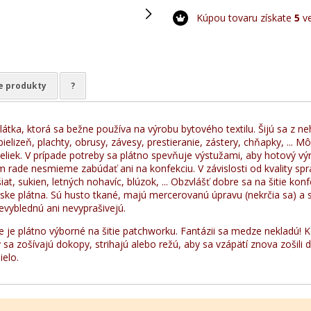
Kúpou tovaru získate
5
ve
e produkty
?
látka, ktorá sa bežne používa na výrobu bytového textilu. Šijú sa z ne
ielizeň, plachty, obrusy, závesy, prestieranie, zástery, chňapky, ... M
beliek. V prípade potreby sa plátno spevňuje výstužami, aby hotový v
m rade nesmieme zabúdať ani na konfekciu. V závislosti od kvality sp
šiat, sukien, letných nohavíc, blúzok, ... Obzvlášť dobre sa na šitie kon
rske plátna. Sú husto tkané, majú mercerovanú úpravu (nekrčia sa) a 
evyblednú ani nevyprašivejú.
e je plátno výborné na šitie patchworku. Fantázii sa medze nekladú!
y sa zošívajú dokopy, strihajú alebo režú, aby sa vzápätí znova zošil
ielo.