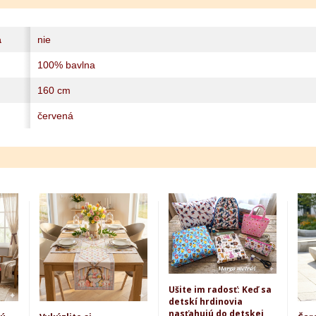
a
nie
100% bavlna
160 cm
červená
Ušite im radosť: Keď sa
detskí hrdinovia
nasťahujú do detskej