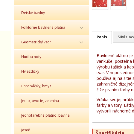
Detské bavlny
Folklórne bavlnené plátna
Popis
Súvisiac
Geometrický vzor
Bavlnené plátno je 
Hudba noty
vankúše, posteľná b
výrobu tašiek a ka
Hviezdičky
tvar. V neposledno
používa aj na šitie 
zahraničné dizajné
Chrobáčiky, hmyz
čiže praním farby n
Vďaka svojej hrúbk
Jedlo, ovocie, zelenina
farby a vzory. Látk
vytvorili nádherné d
Jednofarebné plátno, bavlna
Jeseň
Špecifikácia