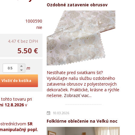
Ozdobné zatavenie obrusov
1000590
nie
4.47 €
bez DPH
5.50 €
m
Nestíhate pred sviatkami šiť?
Vyskúšajte našu službu ozdobného
Vložiť do košíka
zatavenia obrusov z polyesterových
dekoračiek. Praktické, krásne a rýchle
riešenie.
Zobraziť viac...
tohto tovaru pri
ni
12.8.2026
v
10.03.2026
Folklórne oblečenie na Veľkú noc
stredníctvom
SR
manipulačný popl.