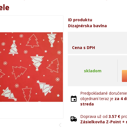
ele
ID produktu
Dizajnérska bavlna
Cena s DPH
skladom
Predpokladané doručenie 
objednaní teraz je
za 4 d
streda
Doprava už od
3.57 €
pro
Zásielkovňa Z-Point + 