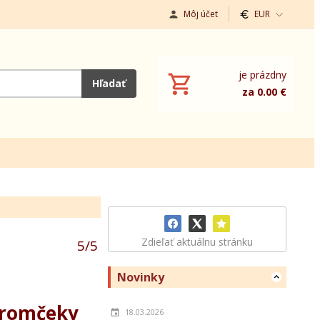
Môj účet
EUR
je prázdny
Hľadať
za 0.00 €
Zdieľať aktuálnu stránku
5
/
5
Novinky
tromčeky
18.03.2026