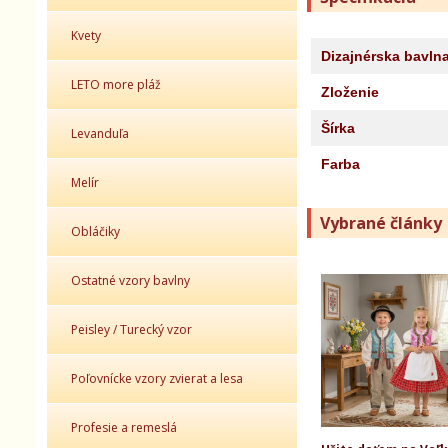
Kvety
Dizajnérska bavln
LETO more pláž
Zloženie
Šírka
Levanduľa
Farba
Melír
Vybrané články
Obláčiky
Ostatné vzory bavlny
Peisley / Turecký vzor
Poľovnícke vzory zvierat a lesa
Profesie a remeslá