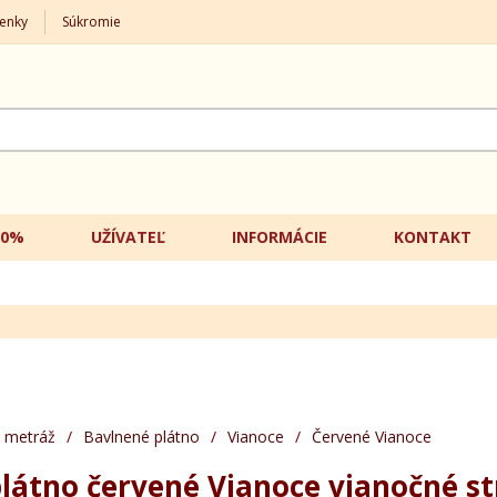
enky
Súkromie
20%
UŽÍVATEĽ
INFORMÁCIE
KONTAKT
 metráž
/
Bavlnené plátno
/
Vianoce
/
Červené Vianoce
látno červené Vianoce vianočné s