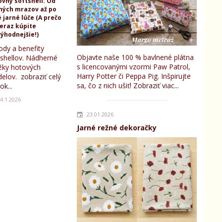
ovný softshell: Od
ných mrazov až po
 jarné lúče (A prečo
teraz kúpite
ýhodnejšie!)
ody a benefity
Objavte naše 100 % bavlnené plátna
tshellov. Nádherné
s licencovanými vzormi Paw Patrol,
žky hotových
Harry Potter či Peppa Pig. Inšpirujte
elov.
zobraziť celý
sa, čo z nich ušiť!
Zobraziť viac...
ok...
4.1.2026
23.01.2026
Jarné režné dekoračky