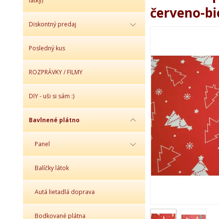
látky)
červeno-bi
Diskontný predaj
Posledný kus
ROZPRÁVKY / FILMY
DIY - uši si sám :)
Bavlnené plátno
Panel
Balíčky látok
Autá lietadlá doprava
Bodkované plátna