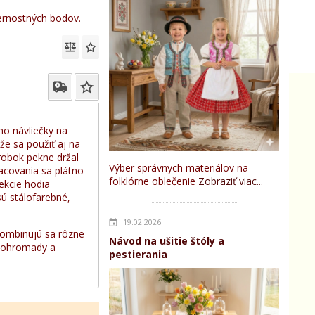
rnostných bodov.
ho návliečky na
ôže sa použiť aj na
ýrobok pekne držal
Výber správnych materiálov na
racovania sa plátno
folklórne oblečenie
Zobraziť viac...
fekcie hodia
sú stálofarebné,
19.02.2026
 Kombinujú sa rôzne
Návod na ušitie štóly a
i dohromady a
pestierania