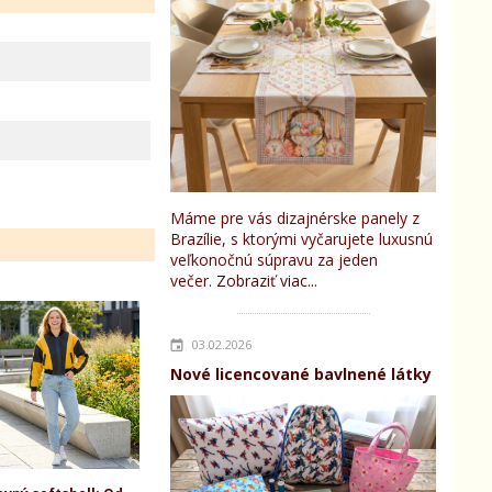
Máme pre vás dizajnérske panely z
Brazílie, s ktorými vyčarujete luxusnú
veľkonočnú súpravu za jeden
večer.
Zobraziť viac...
03.02.2026
Nové licencované bavlnené látky