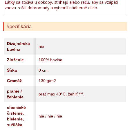
Látky sa zošívajú dokopy, strihajú alebo režú, aby sa vzápätí
znova zošili dohromady a vytvorili nádherné dielo.
Špecifikácia
Dizajnérska
nie
bavlna
Zloženie
100% bavlna
Šírka
0 cm
Gramáž
130 g/m2
pranie /
prať max 40°C, žehliť ***,
žehlenie
chemické
čistenie,
nie / nie / nie
bielenie,
sušička