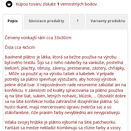
Kúpou tovaru získate
1
vernostných bodov.
Popis
Súvisiace produkty
?
Varianty produktu
Červeny vonkajší rám cca 33x30cm
Čisla cca 4x5cm
Bavlnené plátno je látka, ktorá sa bežne používa na výrobu
bytového textilu. Šijú sa z neho návliečky na vankúše, posteľná
bielizeň, plachty, obrusy, závesy, prestieranie, zástery, chňapky,
... Môže sa použiť aj na výrobu tašiek a kabeliek. V prípade
potreby sa plátno spevňuje výstužami, aby hotový výrobok
pekne držal tvar. V neposlednom rade nesmieme zabúdať ani na
konfekciu. V závislosti od kvality spracovania sa plátno používa
aj na šitie šiat, sukien, letných nohavíc, blúzok, ... Obzvlášť dobre
sa na šitie konfekcie hodia zahraničné dizajnérske plátna. Sú
husto tkané, majú mercerovanú úpravu (nekrčia sa) a sú
stálofarebné, čiže praním farby nevyblednú ani nevyprašivejú.
Vďaka svojej hrúbke je plátno výborné na šitie patchworku.
Fantázii sa medze nekladú! Kombinujú sa rôzne farby a vzory.