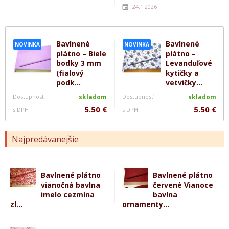
24.1.2026
Bavlnené
Bavlnené
NOVINKA
NOVINKA
plátno – Biele
plátno –
bodky 3 mm
Levanduľové
(fialový
kytičky a
podk...
vetvičky...
Dostupnosť
skladom
Dostupnosť
skladom
5.50 €
5.50 €
s DPH
s DPH
Najpredávanejšie
Bavlnené plátno
Bavlnené plátno
vianočná bavlna
červené Vianoce
imelo cezmína
bavlna
zl...
ornamenty...