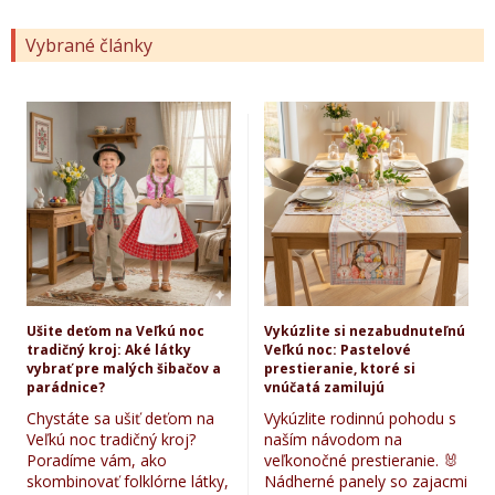
Vybrané články
Ušite deťom na Veľkú noc
Vykúzlite si nezabudnuteľnú
tradičný kroj: Aké látky
Veľkú noc: Pastelové
vybrať pre malých šibačov a
prestieranie, ktoré si
parádnice?
vnúčatá zamilujú
Chystáte sa ušiť deťom na
Vykúzlite rodinnú pohodu s
Veľkú noc tradičný kroj?
naším návodom na
Poradíme vám, ako
veľkonočné prestieranie. 🐰
skombinovať folklórne látky,
Nádherné panely so zajacmi