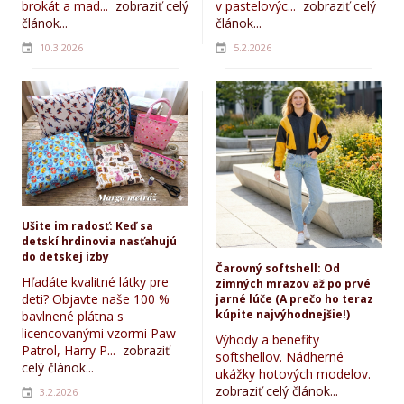
brokát a mad...
zobraziť celý
v pastelovýc...
zobraziť celý
článok...
článok...
10.3.2026
5.2.2026
Ušite im radosť: Keď sa
detskí hrdinovia nasťahujú
do detskej izby
Čarovný softshell: Od
Hľadáte kvalitné látky pre
zimných mrazov až po prvé
deti? Objavte naše 100 %
jarné lúče (A prečo ho teraz
kúpite najvýhodnejšie!)
bavlnené plátna s
licencovanými vzormi Paw
Výhody a benefity
Patrol, Harry P...
zobraziť
softshellov. Nádherné
celý článok...
ukážky hotových modelov.
zobraziť celý článok...
3.2.2026