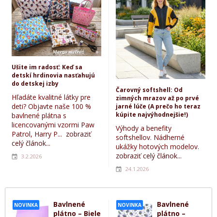
Ušite im radosť: Keď sa
detskí hrdinovia nasťahujú
do detskej izby
Čarovný softshell: Od
Hľadáte kvalitné látky pre
zimných mrazov až po prvé
deti? Objavte naše 100 %
jarné lúče (A prečo ho teraz
kúpite najvýhodnejšie!)
bavlnené plátna s
licencovanými vzormi Paw
Výhody a benefity
Patrol, Harry P...
zobraziť
softshellov. Nádherné
celý článok...
ukážky hotových modelov.
zobraziť celý článok...
3.2.2026
24.1.2026
Bavlnené
Bavlnené
NOVINKA
NOVINKA
plátno – Biele
plátno –