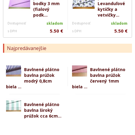
bodky 3 mm
Levanduľové
(fialový
kytičky a
podk...
vetvičky...
Dostupnosť
skladom
Dostupnosť
skladom
5.50 €
5.50 €
s DPH
s DPH
Najpredávanejšie
Bavlnené plátno
Bavlnené plátno
bavlna prúžok
bavlna prúžok
modrý 0,8cm
červený 1mm
biela ...
biela ...
Bavlnené plátno
bavlna široký
prúžok cca 6cm...