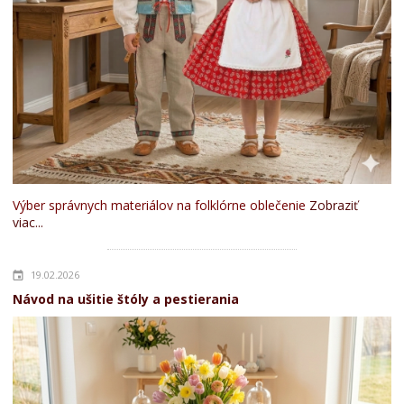
Výber správnych materiálov na folklórne oblečenie
Zobraziť
viac...
19.02.2026
Návod na ušitie štóly a pestierania