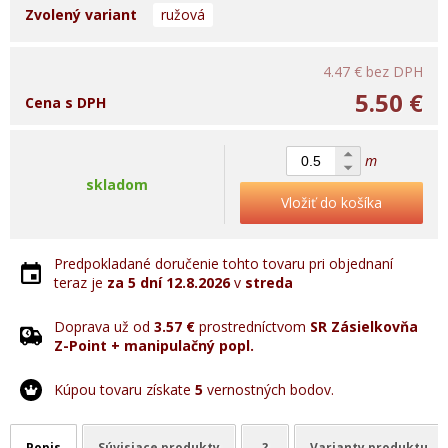
Zvolený variant
ružová
4.47 €
bez DPH
5.50 €
Cena s DPH
m
skladom
Vložiť do košíka
Predpokladané doručenie tohto tovaru pri objednaní
teraz je
za 5 dní
12.8.2026
v
streda
Doprava už od
3.57 €
prostredníctvom
SR Zásielkovňa
Z-Point + manipulačný popl.
Kúpou tovaru získate
5
vernostných bodov.
Popis
Súvisiace produkty
?
Varianty produktu