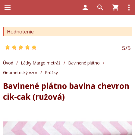
Hodnotenie
5
/
5
Úvod
/
Látky Margo metráž
/
Bavlnené plátno
/
Geometrický vzor
/
Prúžky
Bavlnené plátno bavlna chevron
cik-cak (ružová)