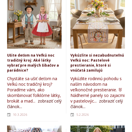
Ušite deťom na Veľkú noc
Vykúzlite si nezabudnuteľnú
tradičný kroj: Aké látky
Veľkú noc: Pastelové
vybrať pre malých šibačov a
prestieranie, ktoré si
parádnice?
vnúčatá zamilujú
Chystáte sa ušiť deťom na
Vykúzlite rodinnú pohodu s
Veľkú noc tradičný kroj?
naším návodom na
Poradíme vám, ako
veľkonočné prestieranie. 🐰
skombinovať folklórne látky,
Nádherné panely so zajacmi
brokát a mad...
zobraziť celý
v pastelovýc...
zobraziť celý
článok...
článok...
10.3.2026
5.2.2026