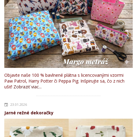
Objavte naše 100 % bavlnené plátna s licencovanými vzormi
Paw Patrol, Harry Potter či Peppa Pig. Inšpirujte sa, čo z nich
ušiť!
Zobraziť viac...
23.01.2026
Jarné režné dekoračky