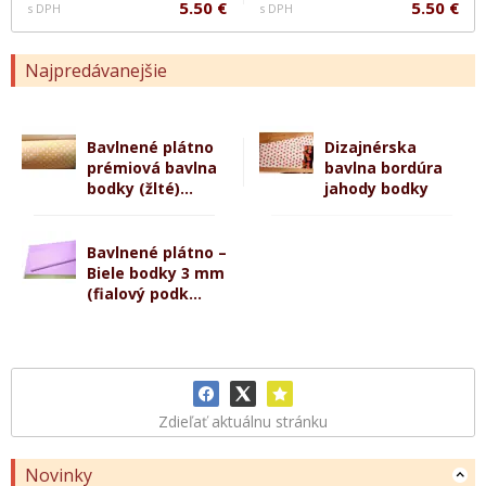
5.50 €
5.50 €
s DPH
s DPH
Najpredávanejšie
Bavlnené plátno
Dizajnérska
prémiová bavlna
bavlna bordúra
bodky (žlté)...
jahody bodky
Bavlnené plátno –
Biele bodky 3 mm
(fialový podk...
Zdieľať aktuálnu stránku
Novinky