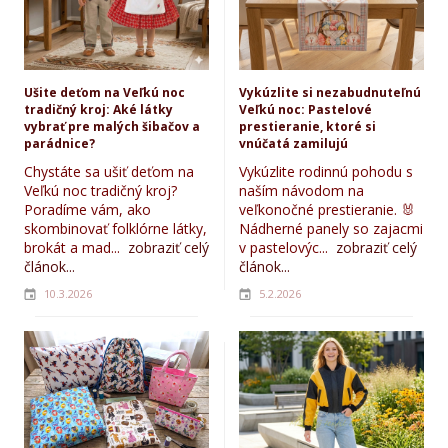
Ušite deťom na Veľkú noc
Vykúzlite si nezabudnuteľnú
tradičný kroj: Aké látky
Veľkú noc: Pastelové
vybrať pre malých šibačov a
prestieranie, ktoré si
parádnice?
vnúčatá zamilujú
Chystáte sa ušiť deťom na
Vykúzlite rodinnú pohodu s
Veľkú noc tradičný kroj?
naším návodom na
Poradíme vám, ako
veľkonočné prestieranie. 🐰
skombinovať folklórne látky,
Nádherné panely so zajacmi
brokát a mad...
zobraziť celý
v pastelovýc...
zobraziť celý
článok...
článok...
10.3.2026
5.2.2026