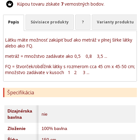
Kúpou tovaru získate
7
vernostných bodov.
Popis
Súvisiace produkty
?
Varianty produktu
Látku máte možnosť zakúpiť buď ako metráž v plnej šírke látky
alebo ako FQ.
metráž = množstvo zadávate ako 0,5 0,8 3,5 ...
FQ = štvorček/obdĺžnik látky s rozmerom cca 45 cm x 45-50 cm;
množstvo zadávate v kusoch 1 2 3 ...
Špecifikácia
Dizajnérska
nie
bavlna
Zloženie
100% bavlna
Šírka
150 cm