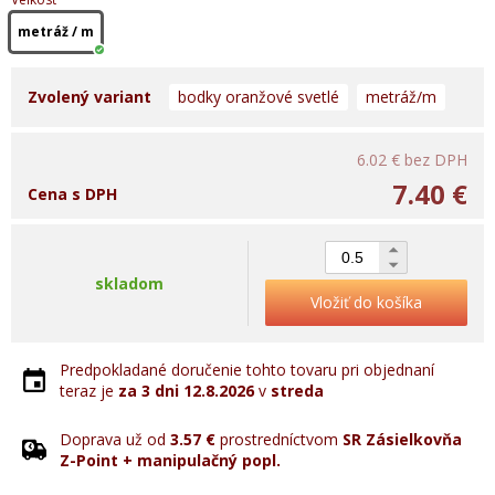
metráž / m
Zvolený variant
bodky oranžové svetlé
metráž/m
6.02 €
bez DPH
7.40 €
Cena s DPH
skladom
Vložiť do košíka
Predpokladané doručenie tohto tovaru pri objednaní
teraz je
za 3 dni
12.8.2026
v
streda
Doprava už od
3.57 €
prostredníctvom
SR Zásielkovňa
Z-Point + manipulačný popl.