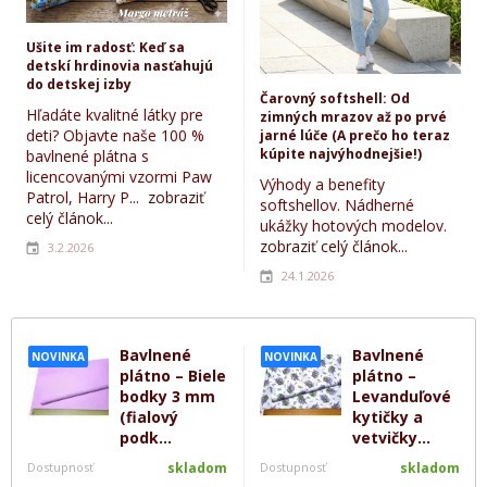
Ušite im radosť: Keď sa
detskí hrdinovia nasťahujú
do detskej izby
Čarovný softshell: Od
Hľadáte kvalitné látky pre
zimných mrazov až po prvé
deti? Objavte naše 100 %
jarné lúče (A prečo ho teraz
kúpite najvýhodnejšie!)
bavlnené plátna s
licencovanými vzormi Paw
Výhody a benefity
Patrol, Harry P...
zobraziť
softshellov. Nádherné
celý článok...
ukážky hotových modelov.
zobraziť celý článok...
3.2.2026
24.1.2026
Bavlnené
Bavlnené
NOVINKA
NOVINKA
plátno – Biele
plátno –
bodky 3 mm
Levanduľové
(fialový
kytičky a
podk...
vetvičky...
Dostupnosť
skladom
Dostupnosť
skladom